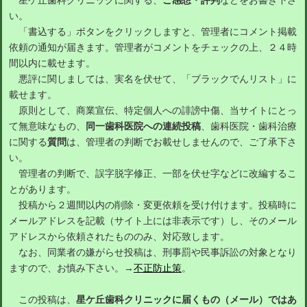
星ケ丘歯科クリニックに関する、
ご感想・評判
などをお書き下さ
い。
「書込する」ボタンをクリックしますと、管理者にコメント掲載
依頼の通知が届きます。管理者がコメントをチェックの上、２４時
間以内に載せます。
悪評に関しましては、実名を伏せて、「ブラックでんリスト」に
載せます。
原則として、商業宣伝、特定個人への誹謗中傷、当サイトにとっ
て無意味なもの、
同一歯科医院への連続投稿
、歯科医院・歯科治療
に関する
質問
は、管理者の判断でお載せしませんので、ご了承下さ
い。
管理者の判断で、誤字脱字修正、一部を伏せ字などに改編するこ
とがあります。
投稿から２週間以内の削除・変更依頼を受け付けます。投稿時に
メールアドレスを記載（サイト上には非表示です）し、そのメール
アドレスから依頼されたもののみ、対応致します。
なお、同業者の嫌がらせ投稿は、刑事罰や民事訴訟の対象となり
ますので、お慎み下さい。→
不正防止策
。
この投稿は、
星ケ丘歯科クリニックに届くもの（メール）ではあ