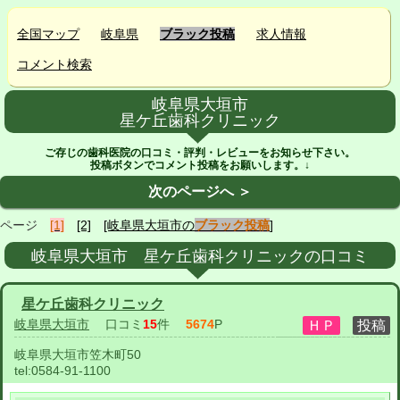
全国マップ
岐阜県
ブラック投稿
求人情報
コメント検索
岐阜県大垣市
星ケ丘歯科クリニック
ご存じの歯科医院の口コミ・評判・レビューをお知らせ下さい。
投稿ボタンでコメント投稿をお願いします。↓
次のページへ ＞
ページ
[1]
[2]
[岐阜県大垣市の
ブラック投稿
]
岐阜県大垣市 星ケ丘歯科クリニックの口コミ
星ケ丘歯科クリニック
岐阜県大垣市
口コミ
15
件
5674
P
岐阜県大垣市笠木町50
tel:
0584-91-1100