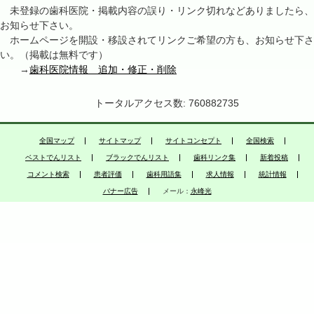
未登録の歯科医院・掲載内容の誤り・リンク切れなどありましたら、
お知らせ下さい。
ホームページを開設・移設されてリンクご希望の方も、お知らせ下さ
い。（掲載は無料です）
→
歯科医院情報 追加・修正・削除
トータルアクセス数: 760882735
全国マップ
サイトマップ
サイトコンセプト
全国検索
ベストでんリスト
ブラックでんリスト
歯科リンク集
新着投稿
コメント検索
患者評価
歯科用語集
求人情報
統計情報
バナー広告
メール：
永峰光