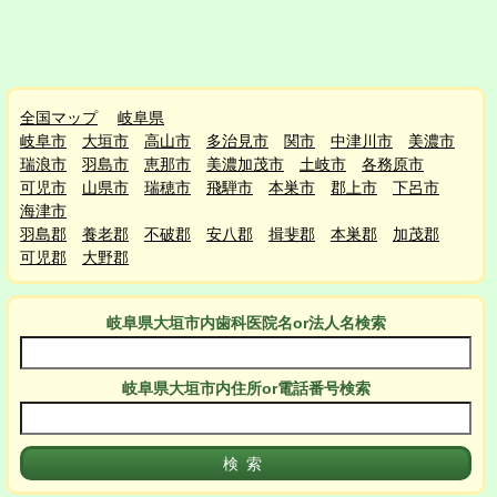
全国マップ
岐阜県
岐阜市
大垣市
高山市
多治見市
関市
中津川市
美濃市
瑞浪市
羽島市
恵那市
美濃加茂市
土岐市
各務原市
可児市
山県市
瑞穂市
飛騨市
本巣市
郡上市
下呂市
海津市
羽島郡
養老郡
不破郡
安八郡
揖斐郡
本巣郡
加茂郡
可児郡
大野郡
岐阜県大垣市
内
歯科医院名or法人名検索
岐阜県大垣市
内
住所or電話番号検索