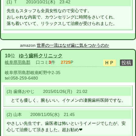
(1) Ｔ 2010/10/21(木) 23:42
先生もスタッフも全員女性なので安心です。
おしゃれな内装で、カウンセリングに時間をさいてくれ、
落ち着いていて、リラックスして治療が受けられました。
amazon
世界の一流はなぜ歯に気をつかうのか
10
位
ゆう歯科クリニック
岐阜県羽島郡
口コミ
3
件
2725
P
岐阜県羽島郡岐南町野中2-35
tel:
058-259-6480
(3) 歯痛おやじ 2015/01/26(月) 21:02
とても優しく、腕もいい。イケメンの凄腕歯科医師ですな。
(2) 山本 2008/11/05(水) 21:45
やさしい先生です。歯医者は怖いというイメージでしたが、安
心して治療して頂きました。超お勧め❤