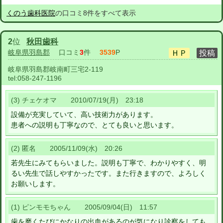
くのう歯科医院
の口コミ8件をすべて表示
2
位
秋田歯科
岐阜県羽島郡
口コミ
3
件
3539
P
岐阜県羽島郡岐南町三宅2-119
tel:
058-247-1196
(3) チェケオマ 2010/07/19(月) 23:18
設備が充実していて、高い技術力があります。
患者への説明も丁寧なので、とても良いと思います。
(2) 匿名 2005/11/09(水) 20:26
若先生にみてもらいました。説明も丁寧で、わかりやすく、明
るい先生で話しやすかったです。また行きますので、よろしく
お願いします。
(1) ピンモモちゃん 2005/09/04(日) 11:57
歯を磨くたびにかなりの出血があるのが気になり診察をしても