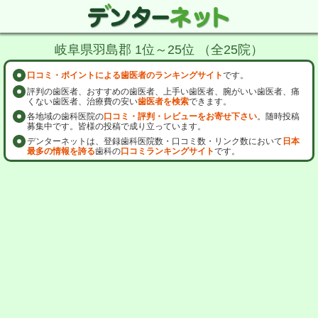
岐阜県羽島郡 1位～25位 （全25院）
口コミ・ポイントによる歯医者のランキングサイト
です。
評判の歯医者、おすすめの歯医者、上手い歯医者、腕がいい歯医者、痛
くない歯医者、治療費の安い
歯医者を検索
できます。
各地域の歯科医院の
口コミ・評判・レビューをお寄せ下さい
。随時投稿
募集中です。皆様の投稿で成り立っています。
デンターネットは、登録歯科医院数・口コミ数・リンク数において
日本
最多の情報を誇る
歯科の
口コミランキングサイト
です。