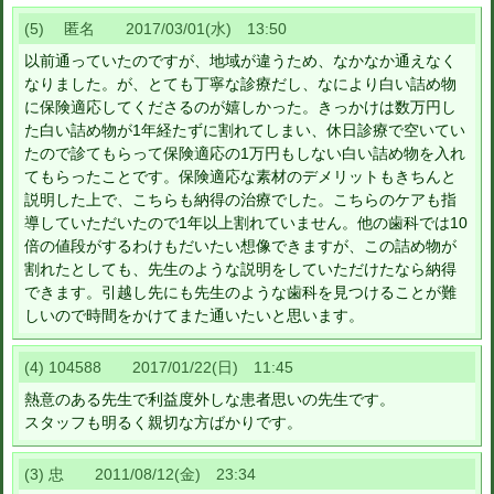
(5) 匿名 2017/03/01(水) 13:50
以前通っていたのですが、地域が違うため、なかなか通えなく
なりました。が、とても丁寧な診療だし、なにより白い詰め物
に保険適応してくださるのが嬉しかった。きっかけは数万円し
た白い詰め物が1年経たずに割れてしまい、休日診療で空いてい
たので診てもらって保険適応の1万円もしない白い詰め物を入れ
てもらったことです。保険適応な素材のデメリットもきちんと
説明した上で、こちらも納得の治療でした。こちらのケアも指
導していただいたので1年以上割れていません。他の歯科では10
倍の値段がするわけもだいたい想像できますが、この詰め物が
割れたとしても、先生のような説明をしていただけたなら納得
できます。引越し先にも先生のような歯科を見つけることが難
しいので時間をかけてまた通いたいと思います。
(4) 104588 2017/01/22(日) 11:45
熱意のある先生で利益度外しな患者思いの先生です。
スタッフも明るく親切な方ばかりです。
(3) 忠 2011/08/12(金) 23:34