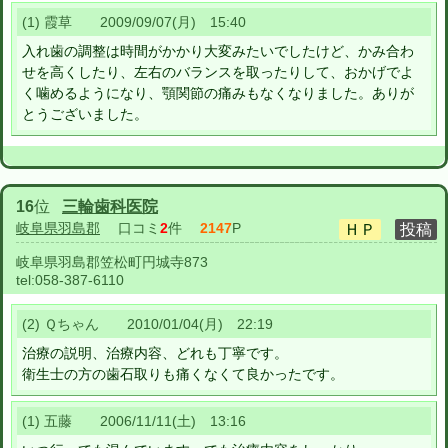
(1) 霞草 2009/09/07(月) 15:40
入れ歯の調整は時間がかかり大変みたいでしたけど、かみ合わ
せを高くしたり、左右のバランスを取ったりして、おかげでよ
く噛めるようになり、顎関節の痛みもなくなりました。ありが
とうございました。
16
位
三輪歯科医院
岐阜県羽島郡
口コミ
2
件
2147
P
岐阜県羽島郡笠松町円城寺873
tel:
058-387-6110
(2) Ｑちゃん 2010/01/04(月) 22:19
治療の説明、治療内容、どれも丁寧です。
衛生士の方の歯石取りも痛くなくて良かったです。
(1) 五藤 2006/11/11(土) 13:16