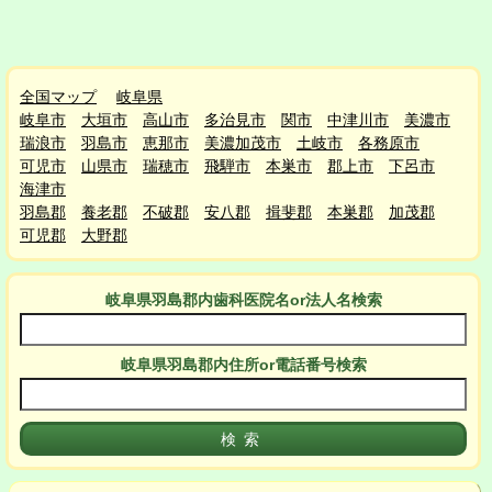
全国マップ
岐阜県
岐阜市
大垣市
高山市
多治見市
関市
中津川市
美濃市
瑞浪市
羽島市
恵那市
美濃加茂市
土岐市
各務原市
可児市
山県市
瑞穂市
飛騨市
本巣市
郡上市
下呂市
海津市
羽島郡
養老郡
不破郡
安八郡
揖斐郡
本巣郡
加茂郡
可児郡
大野郡
岐阜県羽島郡
内
歯科医院名or法人名検索
岐阜県羽島郡
内
住所or電話番号検索