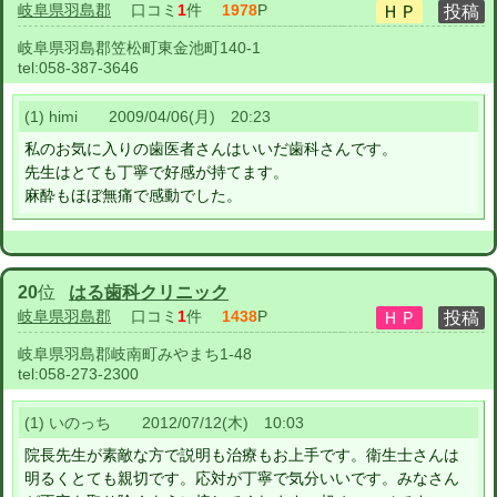
岐阜県羽島郡
口コミ
1
件
1978
P
岐阜県羽島郡笠松町東金池町140-1
tel:
058-387-3646
(1) himi 2009/04/06(月) 20:23
私のお気に入りの歯医者さんはいいだ歯科さんです。
先生はとても丁寧で好感が持てます。
麻酔もほぼ無痛で感動でした。
20
位
はる歯科クリニック
岐阜県羽島郡
口コミ
1
件
1438
P
岐阜県羽島郡岐南町みやまち1-48
tel:
058-273-2300
(1) いのっち 2012/07/12(木) 10:03
院長先生が素敵な方で説明も治療もお上手です。衛生士さんは
明るくとても親切です。応対が丁寧で気分いいです。みなさん