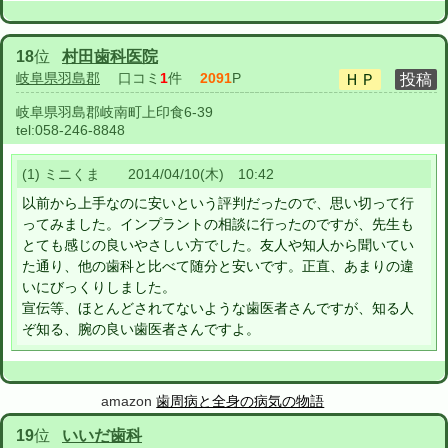
18
位
村田歯科医院
岐阜県羽島郡
口コミ
1
件
2091
P
岐阜県羽島郡岐南町上印食6-39
tel:
058-246-8848
(1) ミニくま 2014/04/10(木) 10:42
以前から上手なのに安いという評判だったので、思い切って行
ってみました。インプラントの相談に行ったのですが、先生も
とても感じの良いやさしい方でした。友人や知人から聞いてい
た通り、他の歯科と比べて随分と安いです。正直、あまりの違
いにびっくりしました。
宣伝等、ほとんどされてないような歯医者さんですが、知る人
ぞ知る、腕の良い歯医者さんですよ。
amazon
歯周病と全身の病気の物語
19
位
いいだ歯科