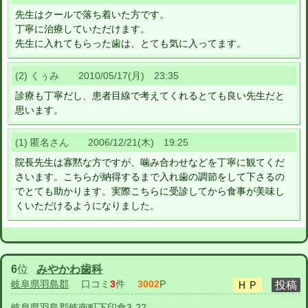
先生はクールで落ち着いた方です。
丁寧に治療していただけます。
先生に入れてもらった歯は、とても気に入ってます。
(2) くぅみ 2010/05/17(月) 23:35
診療も丁寧だし、患者目線で考えてくれるとても良い先生だと
思います。
(1) 匿名さん 2006/12/21(木) 19:25
院長先生は寡黙な方ですが、噛み合わせなどを丁寧に観てくだ
さいます。こちらが納得するまで入れ歯の調節をして下さるの
でとても助かります。実際こちらに受診してから食事が美味し
くいただけるようになりました。
6
位
みやかわ歯科
岐阜県羽島郡
口コミ
3
件
3002
P
岐阜県羽島郡岐南町下印食3-22