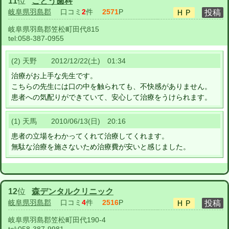
11
位
ごとう歯科
岐阜県羽島郡
口コミ
2
件
2571
P
岐阜県羽島郡笠松町田代815
tel:
058-387-0955
(2) 天野 2012/12/22(土) 01:34
治療がお上手な先生です。
こちらの先生には口の中を触られても、不快感がありません。
患者への気配りができていて、安心して治療をうけられます。
(1) 天馬 2010/06/13(日) 20:16
患者の立場をわかってくれて治療してくれます。
無駄な治療を施さないため治療費が安いと感じました。
12
位
森デンタルクリニック
岐阜県羽島郡
口コミ
4
件
2516
P
岐阜県羽島郡笠松町田代190-4