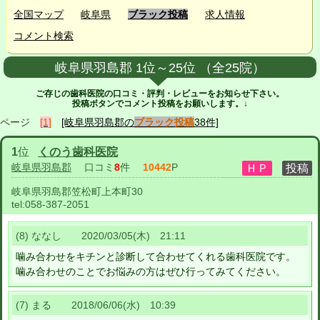
全国マップ
岐阜県
ブラック投稿
求人情報
コメント検索
岐阜県羽島郡 1位～25位 （全25院）
ご存じの歯科医院の口コミ・評判・レビューをお知らせ下さい。
投稿ボタンでコメント投稿をお願いします。↓
ページ
[1]
[岐阜県羽島郡の
ブラック投稿
38件]
1
位
くのう歯科医院
岐阜県羽島郡
口コミ
8
件
10442
P
岐阜県羽島郡笠松町上本町30
tel:
058-387-2051
(8) ななし 2020/03/05(木) 21:11
噛み合わせをキチンと診断して合わせてくれる歯科医院です。
噛み合わせのことでお悩みの方はぜひ行ってみてください。
(7) まる 2018/06/06(水) 10:39