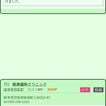
けました。
7
位
岐南歯科クリニック
岐阜県羽島郡
口コミ
5
件
3000
P
岐阜県羽島郡岐南町八剣北4-87
tel:
058-248-1116