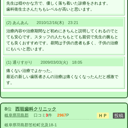
先生は穏やかな方で、優しく落ち着いた診療をされます。
歯科衛生士さんたちもレベルが高いと思います。
(2) あんあん 2010/12/16(木) 23:21
治療内容や治療期間など初めにきちんと説明してくれるのでと
ても安心です。スタッフの人たちもとても親切で先生の腕もと
ても良くおすすめです。昼間は子供の患者も多く、子供の治療
にもいいと思います。
(1) 通りすがり 2009/03/03(火) 18:05
痛くない治療でよかった。
最近の新しい歯医者さんの治療は痛くなくなったんだと感激で
す。
8
位
西垣歯科クリニック
岐阜県羽島郡
口コミ
3
件
2967
P
岐阜県羽島郡笠松町北及18-1