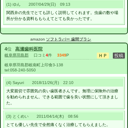
(1) ゆん 2007/04/29(日) 09:13
関西弁の先生でとても詳しく説明してくれます。虫歯の数や場
所が分かる資料ももらえてとても良かったです。
amazon
ソフトラバー 歯間ブラシ
4
位
高瀬歯科医院
岐阜県羽島郡
口コミ
4
件
3349
P
岐阜県羽島郡岐南町上印食3-138
tel:
058-240-5050
(4) Sayuri 2018/11/26(月) 22:10
大変親切で雰囲気の良い歯医者さんです。無理に保険外の治療
を勧められません。できる範囲で歯を良い状態にして頂きまし
た。
(3) とくめい 2011/04/14(木) 08:56
とても優しい先生で全然痛くなく治療してもらえました。