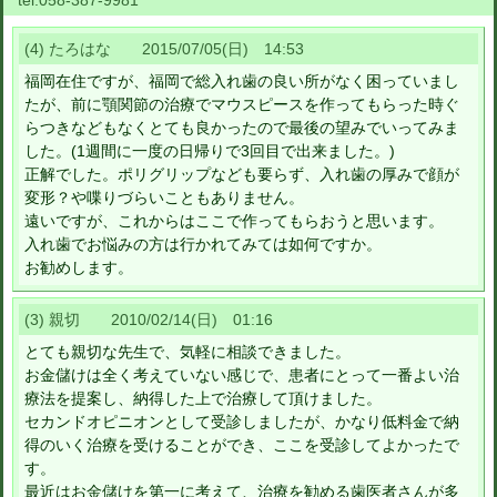
tel:
058-387-9981
(4) たろはな 2015/07/05(日) 14:53
福岡在住ですが、福岡で総入れ歯の良い所がなく困っていまし
たが、前に顎関節の治療でマウスピースを作ってもらった時ぐ
らつきなどもなくとても良かったので最後の望みでいってみま
した。(1週間に一度の日帰りで3回目で出来ました。)
正解でした。ポリグリップなども要らず、入れ歯の厚みで顔が
変形？や喋りづらいこともありません。
遠いですが、これからはここで作ってもらおうと思います。
入れ歯でお悩みの方は行かれてみては如何ですか。
お勧めします。
(3) 親切 2010/02/14(日) 01:16
とても親切な先生で、気軽に相談できました。
お金儲けは全く考えていない感じで、患者にとって一番よい治
療法を提案し、納得した上で治療して頂けました。
セカンドオピニオンとして受診しましたが、かなり低料金で納
得のいく治療を受けることができ、ここを受診してよかったで
す。
最近はお金儲けを第一に考えて、治療を勧める歯医者さんが多