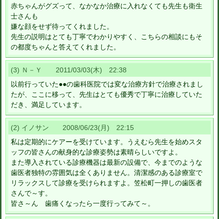
赤ちゃんがグズって、なかなか治療に入れなくても先生も衛生
士さんも
嫌な顔をせず待ってくれました。
先生の説明はとても丁寧でわかりやすく、こちらの相談にもそ
の都度ちゃんと答えてくれました。
(3) Ｎ－Ｙ 2011/03/03(木) 22:38
以前行っていた●●の歯科医院では変な治療方針で治療されまし
たが、ここに移って、先生はとても優秀で丁寧に治療していた
だき、満足しています。
(2) イノサン 2008/06/23(月) 22:15
私は定期的にケアーを受けています。うえむら先生を始めスタ
ッフの皆さんの献身的な診療姿勢は素晴らしいですよ。
また導入されている診療機器は最新の設備で、今までのような
歯医者独特の雰囲気は全くありません。清潔感のある診療室で
リラックスして診療を受けられますよ。笠松町一押しの歯医者
さんで～す。
皆さ～ん 歯痛くなったら一度行ってみて～。