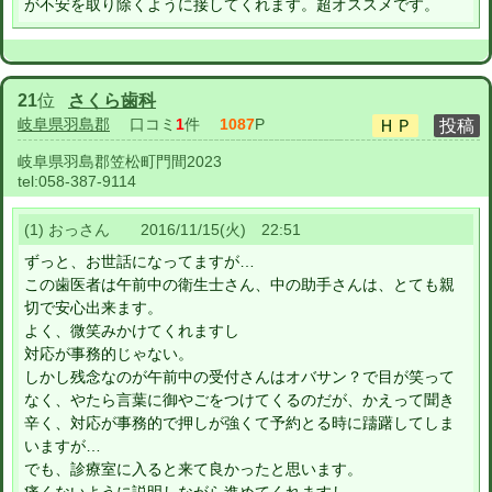
が不安を取り除くように接してくれます。超オススメです。
21
位
さくら歯科
岐阜県羽島郡
口コミ
1
件
1087
P
岐阜県羽島郡笠松町門間2023
tel:
058-387-9114
(1) おっさん 2016/11/15(火) 22:51
ずっと、お世話になってますが…
この歯医者は午前中の衛生士さん、中の助手さんは、とても親
切で安心出来ます。
よく、微笑みかけてくれますし
対応が事務的じゃない。
しかし残念なのが午前中の受付さんはオバサン？で目が笑って
なく、やたら言葉に御やごをつけてくるのだが、かえって聞き
辛く、対応が事務的で押しが強くて予約とる時に躊躇してしま
いますが…
でも、診療室に入ると来て良かったと思います。