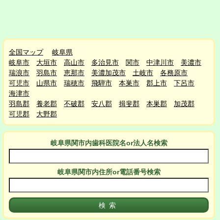
全国マップ
岐阜県
岐阜市
大垣市
高山市
多治見市
関市
中津川市
美濃市
瑞浪市
羽島市
恵那市
美濃加茂市
土岐市
各務原市
可児市
山県市
瑞穂市
飛騨市
本巣市
郡上市
下呂市
海津市
羽島郡
養老郡
不破郡
安八郡
揖斐郡
本巣郡
加茂郡
可児郡
大野郡
岐阜県関市
内
歯科医院名or法人名検索
岐阜県関市
内
住所or電話番号検索