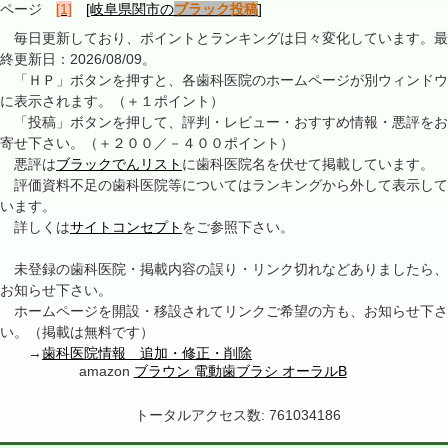
ページ
[1]
[岐阜県関市の
ブラック投稿
]
毎日更新しており、ポイントとランキングは日々変化しています。最
終更新日：2026/08/09。
「ＨＰ」ボタンを押すと、各歯科医院のホームページが別ウィンドウ
に表示されます。（＋１ポイント）
「投稿」ボタンを押して、評判・レビュー・おすすめ情報・悪評をお
寄せ下さい。（＋２００／－４００ポイント）
悪評は
ブラックでんリスト
に歯科医院名を伏せて掲載しています。
評価資料不足の歯科医院等についてはランキングから外して表示して
います。
詳しくは
サイトコンセプト
をご参照下さい。
未登録の歯科医院・掲載内容の誤り・リンク切れなどありましたら、
お知らせ下さい。
ホームページを開設・移設されてリンクご希望の方も、お知らせ下さ
い。（掲載は無料です）
→
歯科医院情報 追加・修正・削除
amazon
ブラウン 電動歯ブラシ オーラルB
トータルアクセス数: 761034186