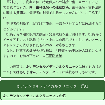
原則として、商業宣伝、特定個人への誹謗中傷、当サイトにとっ
て無意味なもの、
同一歯科医院への連続投稿
、歯科医院・歯科治療
に関する
質問
は、管理者の判断でお載せしませんので、ご了承下さ
い。
管理者の判断で、誤字脱字修正、一部を伏せ字などに改編するこ
とがあります。
投稿から２週間以内の削除・変更依頼を受け付けます。投稿時に
メールアドレスを記載（サイト上には非表示です）し、そのメール
アドレスから依頼されたもののみ、対応致します。
なお、同業者の嫌がらせ投稿は、刑事罰や民事訴訟の対象となり
ますので、お慎み下さい。→
不正防止策
。
この投稿は、
あいデンタルメディカルクリニックに届くもの（メ
ール）ではありません。
デンターネットに掲載されるものです。
あいデンタルメディカルクリニック 詳細
あいデンタルメディカルクリニック の地図