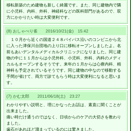
移転新築のため建物も新しく綺麗です。また、同じ建物内で隣
に小児科、内科、外科、神経科などの医科部門があるので、双
方にかかりたい時は大変便利です。
(8) おしゃべり雀 2016/10/21(金) 15:42
１０月から近くの国道２４８バイパス沿いのコンビニから北
に入った津保川台団地の上り口に移転オープンしましたよ。名
前もあいデンタルメディカルクリニックになりました。同じ建
物の中に１１月からは小児外科、小児科、外科、内科のメディ
カルもオープンするそうです。来年の１月からは心療内科、精
神科も予定されているそうです。同じ建物の中なので移動する
手間が省けて、両方で診てもらう時は大変便利になると思いま
す。
(7) かむ太郎 2011/06/18(土) 23:27
わかりやすい説明と、理にかなったお話は、素直に聞くことが
出来ました。
痛い時だけ通うのではなく、日頃からのケアの大切さを教わり
ました。
歯石があれほど溜まっているのには驚きました。