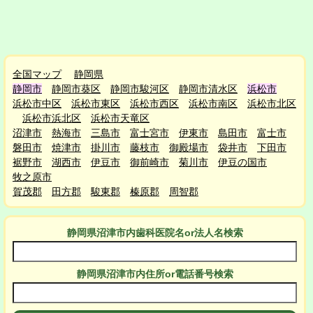
全国マップ
静岡県
静岡市
静岡市葵区
静岡市駿河区
静岡市清水区
浜松市
浜松市中区
浜松市東区
浜松市西区
浜松市南区
浜松市北区
浜松市浜北区
浜松市天竜区
沼津市
熱海市
三島市
富士宮市
伊東市
島田市
富士市
磐田市
焼津市
掛川市
藤枝市
御殿場市
袋井市
下田市
裾野市
湖西市
伊豆市
御前崎市
菊川市
伊豆の国市
牧之原市
賀茂郡
田方郡
駿東郡
榛原郡
周智郡
静岡県沼津市
内
歯科医院名or法人名検索
静岡県沼津市
内
住所or電話番号検索