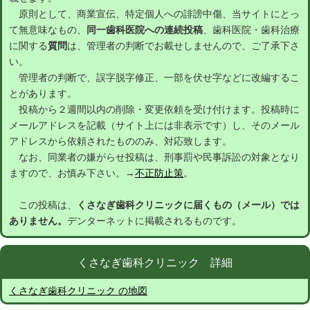
原則として、商業宣伝、特定個人への誹謗中傷、当サイトにとっ
て無意味なもの、
同一歯科医院への連続投稿
、歯科医院・歯科治療
に関する
質問
は、管理者の判断でお載せしませんので、ご了承下さ
い。
管理者の判断で、誤字脱字修正、一部を伏せ字などに改編するこ
とがあります。
投稿から２週間以内の削除・変更依頼を受け付けます。投稿時に
メールアドレスを記載（サイト上には非表示です）し、そのメール
アドレスから依頼されたもののみ、対応致します。
なお、同業者の嫌がらせ投稿は、刑事罰や民事訴訟の対象となり
ますので、お慎み下さい。→
不正防止策
。
この投稿は、
くさなぎ歯科クリニックに届くもの（メール）では
ありません。
デンターネットに掲載されるものです。
くさなぎ歯科クリニック 詳細
くさなぎ歯科クリニック の地図