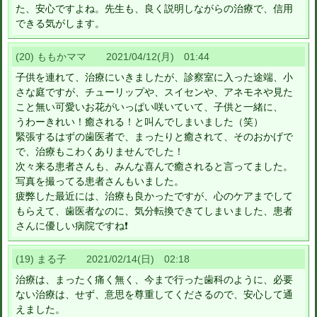
た、安心ですよね。先生も、良く説明しながらの治療で、信用
できる気がします。
(20) ももかママ 2021/04/12(月) 01:44
子供を連れて、治療にいきましたが、診察室に入った途端、小
さな庭ですが、チューリップや、スイセンや、アネモネや見た
こと無い可愛いお花がいっぱい咲いていて、子供と一緒に、
うわーきれい！癒される！と叫んでしまいました（笑）
緊張するはずの歯医者で、まったりと癒されて、そのおかげで
で、治療もこわくありませんでした！
次々来る患者さんも、みんな喜んで癒されると言ってました。
写真を撮ってる患者さんもいました。
疲弊した最近には、治療も良かったですが、心のケアまでして
もらえて、歯医者なのに、気分転換できてしまいました、患者
さんに優しい病院ですね❗
(19) まる子 2021/02/14(日) 02:18
治療は、まったく痛く無く、今まで行った歯科のように、必要
ない治療は、せず、意思を尊重してくださるので、安心して通
えました。