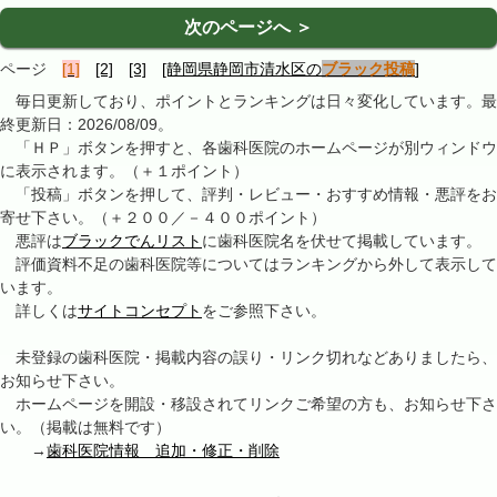
次のページへ ＞
ページ
[1]
[2]
[3]
[静岡県静岡市清水区の
ブラック投稿
]
毎日更新しており、ポイントとランキングは日々変化しています。最
終更新日：2026/08/09。
「ＨＰ」ボタンを押すと、各歯科医院のホームページが別ウィンドウ
に表示されます。（＋１ポイント）
「投稿」ボタンを押して、評判・レビュー・おすすめ情報・悪評をお
寄せ下さい。（＋２００／－４００ポイント）
悪評は
ブラックでんリスト
に歯科医院名を伏せて掲載しています。
評価資料不足の歯科医院等についてはランキングから外して表示して
います。
詳しくは
サイトコンセプト
をご参照下さい。
未登録の歯科医院・掲載内容の誤り・リンク切れなどありましたら、
お知らせ下さい。
ホームページを開設・移設されてリンクご希望の方も、お知らせ下さ
い。（掲載は無料です）
→
歯科医院情報 追加・修正・削除