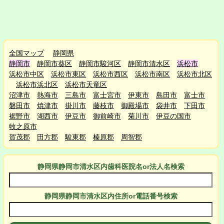
全国マップ
静岡県
静岡市
静岡市葵区
静岡市駿河区
静岡市清水区
浜松市
浜松市中区
浜松市東区
浜松市西区
浜松市南区
浜松市北区
浜松市浜北区
浜松市天竜区
沼津市
熱海市
三島市
富士宮市
伊東市
島田市
富士市
磐田市
焼津市
掛川市
藤枝市
御殿場市
袋井市
下田市
裾野市
湖西市
伊豆市
御前崎市
菊川市
伊豆の国市
牧之原市
賀茂郡
田方郡
駿東郡
榛原郡
周智郡
静岡県静岡市清水区
内
歯科医院名or法人名検索
静岡県静岡市清水区
内
住所or電話番号検索