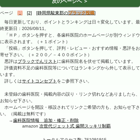
次のページへ ＞
ページ
[1]
[2]
[静岡県駿東郡の
ブラック投稿
]
毎日更新しており、ポイントとランキングは日々変化しています。最
終更新日：2026/08/11。
「ＨＰ」ボタンを押すと、各歯科医院のホームページが別ウィンドウ
に表示されます。（＋１ポイント）
「投稿」ボタンを押して、評判・レビュー・おすすめ情報・悪評をお
寄せ下さい。（＋２００／－４００ポイント）
悪評は
ブラックでんリスト
に歯科医院名を伏せて掲載しています。
評価資料不足の歯科医院等についてはランキングから外して表示して
います。
詳しくは
サイトコンセプト
をご参照下さい。
未登録の歯科医院・掲載内容の誤り・リンク切れなどありましたら、
お知らせ下さい。
ホームページを開設・移設されてリンクご希望の方も、お知らせ下さ
い。（掲載は無料です）
→
歯科医院情報 追加・修正・削除
amazon
次世代ジェット式 歯間スッキリ制覇
トータルアクセス数: 761091915