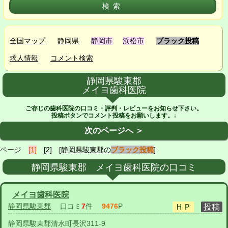
全国マップ
静岡県
静岡市
浜松市
ブラック投稿
求人情報
コメント検索
静岡県駿東郡
メイヨ歯科医院
ご存じの歯科医院の口コミ・評判・レビューをお知らせ下さい。
投稿ボタンでコメント投稿をお願いします。↓
次のページへ ＞
ページ
[1]
[2]
[静岡県駿東郡の
ブラック投稿
]
静岡県駿東郡 メイヨ歯科医院の口コミ
メイヨ歯科医院
静岡県駿東郡
口コミ
7
件
9476
P
静岡県駿東郡清水町長沢311-9