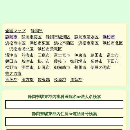
全国マップ
静岡県
静岡市
静岡市葵区
静岡市駿河区
静岡市清水区
浜松市
浜松市中区
浜松市東区
浜松市西区
浜松市南区
浜松市北区
浜松市浜北区
浜松市天竜区
沼津市
熱海市
三島市
富士宮市
伊東市
島田市
富士市
磐田市
焼津市
掛川市
藤枝市
御殿場市
袋井市
下田市
裾野市
湖西市
伊豆市
御前崎市
菊川市
伊豆の国市
牧之原市
賀茂郡
田方郡
駿東郡
榛原郡
周智郡
静岡県駿東郡
内
歯科医院名or法人名検索
静岡県駿東郡
内
住所or電話番号検索