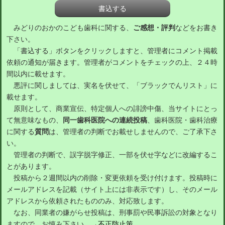
みどりのおかのこども歯科に関する、
ご感想・評判
などをお書き
下さい。
「書込する」ボタンをクリックしますと、管理者にコメント掲載
依頼の通知が届きます。管理者がコメントをチェックの上、２４時
間以内に載せます。
悪評に関しましては、実名を伏せて、「ブラックでんリスト」に
載せます。
原則として、商業宣伝、特定個人への誹謗中傷、当サイトにとっ
て無意味なもの、
同一歯科医院への連続投稿
、歯科医院・歯科治療
に関する
質問
は、管理者の判断でお載せしませんので、ご了承下さ
い。
管理者の判断で、誤字脱字修正、一部を伏せ字などに改編するこ
とがあります。
投稿から２週間以内の削除・変更依頼を受け付けます。投稿時に
メールアドレスを記載（サイト上には非表示です）し、そのメール
アドレスから依頼されたもののみ、対応致します。
なお、同業者の嫌がらせ投稿は、刑事罰や民事訴訟の対象となり
ますので、お慎み下さい。→
不正防止策
。