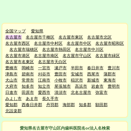
全国マップ
愛知県
名古屋市
名古屋市千種区
名古屋市東区
名古屋市北区
名古屋市西区
名古屋市中村区
名古屋市中区
名古屋市昭和区
名古屋市瑞穂区
名古屋市熱田区
名古屋市中川区
名古屋市港区
名古屋市南区
名古屋市守山区
名古屋市緑区
名古屋市名東区
名古屋市天白区
豊橋市
岡崎市
一宮市
瀬戸市
半田市
春日井市
豊川市
津島市
碧南市
刈谷市
豊田市
安城市
西尾市
蒲郡市
犬山市
常滑市
江南市
小牧市
稲沢市
新城市
東海市
大府市
知多市
知立市
尾張旭市
高浜市
岩倉市
豊明市
日進市
田原市
愛西市
清須市
北名古屋市
弥富市
みよし市
あま市
長久手市
愛知郡
西春日井郡
丹羽郡
海部郡
知多郡
額田郡
北設楽郡
愛知県名古屋市守山区
内
歯科医院名or法人名検索