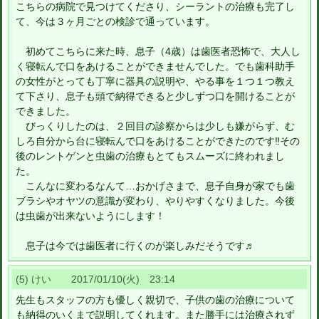
こちらの病院で見つけてくださり、シーラントの治療も完了し
て、今は３ヶ月ごとの検診で通っています。
初めてこちらに来た時、息子（4歳）は歯医者恐怖で、大人し
く寝転んで口をあけることができませんでした。でも歯科助手
の女性がとっても丁寧に器具の説明や、やる事を１つ１つ教え
て下さり、息子も頭で納得できると少しずつ口を開けることが
できました。
びっくりしたのは、２回目の診察からは少しも嫌がらず、む
しろ自分から台に寝転んで口をあけることができたのです‼︎その
後のレントゲンと虫歯の治療もとてもスムーズに終われまし
た。
こんなに変わるなんて…おかげさまで、息子自身が家でも歯
ブラシやオヤツの意識が変わり、やりやすくなりました。今後
は虫歯が出来ないようにします！
息子は今では歯医者に行くのが楽しみだそうです♬
(5) けい 2017/01/10(火) 23:14
先生もスタッフの方も優しく親切で、子供の歯の治療について
も納得のいくまで説明してくれます。また勝手には治療されず