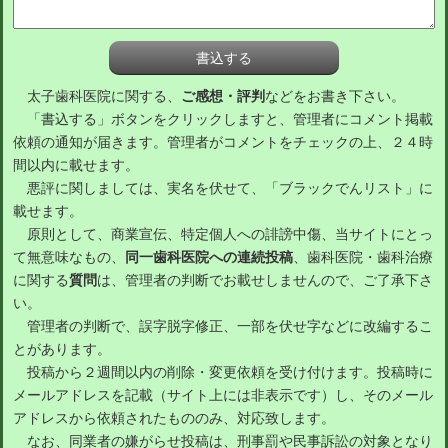
太子歯科医院に関する、
ご感想・評判
などをお書き下さい。
「書込する」ボタンをクリックしますと、管理者にコメント掲載
依頼の通知が届きます。管理者がコメントをチェックの上、２４時
間以内に載せます。
悪評に関しましては、実名を伏せて、「ブラックでんリスト」に
載せます。
原則として、商業宣伝、特定個人への誹謗中傷、当サイトにとっ
て無意味なもの、
同一歯科医院への連続投稿
、歯科医院・歯科治療
に関する
質問
は、管理者の判断でお載せしませんので、ご了承下さ
い。
管理者の判断で、誤字脱字修正、一部を伏せ字などに改編するこ
とがあります。
投稿から２週間以内の削除・変更依頼を受け付けます。投稿時に
メールアドレスを記載（サイト上には非表示です）し、そのメール
アドレスから依頼されたもののみ、対応致します。
なお、同業者の嫌がらせ投稿は、刑事罰や民事訴訟の対象となり