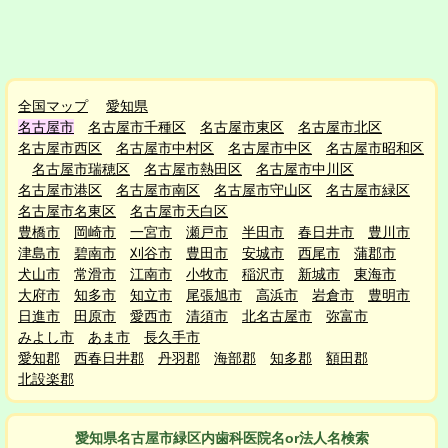
全国マップ
愛知県
名古屋市
名古屋市千種区
名古屋市東区
名古屋市北区
名古屋市西区
名古屋市中村区
名古屋市中区
名古屋市昭和区
名古屋市瑞穂区
名古屋市熱田区
名古屋市中川区
名古屋市港区
名古屋市南区
名古屋市守山区
名古屋市緑区
名古屋市名東区
名古屋市天白区
豊橋市
岡崎市
一宮市
瀬戸市
半田市
春日井市
豊川市
津島市
碧南市
刈谷市
豊田市
安城市
西尾市
蒲郡市
犬山市
常滑市
江南市
小牧市
稲沢市
新城市
東海市
大府市
知多市
知立市
尾張旭市
高浜市
岩倉市
豊明市
日進市
田原市
愛西市
清須市
北名古屋市
弥富市
みよし市
あま市
長久手市
愛知郡
西春日井郡
丹羽郡
海部郡
知多郡
額田郡
北設楽郡
愛知県名古屋市緑区
内
歯科医院名or法人名検索