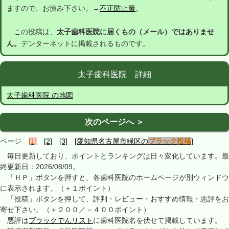
ますので、お慎み下さい。→
不正防止策
。
この投稿は、
太子歯科医院に届くもの（メール）ではありませ
ん。
デンターネットに掲載されるものです。
太子歯科医院 詳細
太子歯科医院 の地図
次のページへ ＞
ページ
[1]
[2]
[3]
[愛知県名古屋市緑区の
ブラック投稿
]
毎日更新しており、ポイントとランキングは日々変化しています。最
終更新日：2026/08/09。
「ＨＰ」ボタンを押すと、各歯科医院のホームページが別ウィンドウ
に表示されます。（＋１ポイント）
「投稿」ボタンを押して、評判・レビュー・おすすめ情報・悪評をお
寄せ下さい。（＋２００／－４００ポイント）
悪評は
ブラックでんリスト
に歯科医院名を伏せて掲載しています。