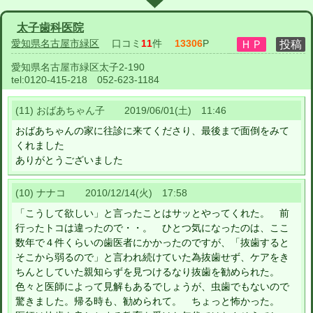
太子歯科医院
愛知県名古屋市緑区
口コミ
11
件
13306
P
愛知県名古屋市緑区太子2-190
tel:
0120-415-218 052-623-1184
(11) おばあちゃん子 2019/06/01(土) 11:46
おばあちゃんの家に往診に来てくださり、最後まで面倒をみて
くれました
ありがとうございました
(10) ナナコ 2010/12/14(火) 17:58
「こうして欲しい」と言ったことはサッとやってくれた。 前
行ったトコは違ったので・・。 ひとつ気になったのは、ここ
数年で４件くらいの歯医者にかかったのですが、「抜歯すると
そこから弱るので」と言われ続けていた為抜歯せず、ケアをき
ちんとしていた親知らずを見つけるなり抜歯を勧められた。
色々と医師によって見解もあるでしょうが、虫歯でもないので
驚きました。帰る時も、勧められて。 ちょっと怖かった。