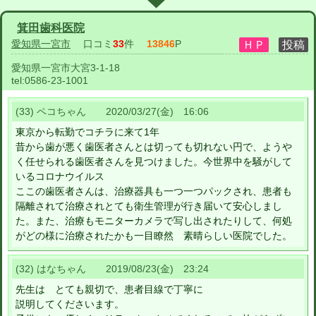
箕田歯科医院
愛知県一宮市
口コミ
33
件
13846
P
愛知県一宮市大宮3-1-18
tel:
0586-23-1001
(33) ペコちゃん 2020/03/27(金) 16:06
東京から転勤でコチラに来て1年
昔から歯が悪く歯医者さんとは切っても切れない円で、ようや
く任せられる歯医者さんを見つけました。今世界中を騒がして
いるコロナウイルス
ここの歯医者さんは、治療器具も一つ一つパックされ、患者も
隔離されて治療されとても衛生管理が行き届いて安心しまし
た。また、治療もモニターカメラで写し出されたりして、何処
がどの様に治療されたかも一目瞭然 素晴らしい医院でした。
(32) はなちゃん 2019/08/23(金) 23:24
先生は とても親切で、患者目線で丁寧に
説明してくださいます。