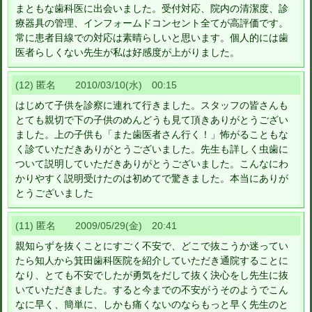
まともな歯科医に出会いました。受付対応、院内の清潔度、診
療器具の管理、インフォームドコンセント全てが高評価です。
常に患者目線での対応は素晴らしいと思います。個人的には歯
医者らしくない先生が私は好感度が上がりました。
(12) 匿名 2010/03/10(水) 00:15
はじめて子供を診察に連れて行きました。スタッフの皆さんも
とても親切で下の子供のめんどうも見て頂きありがとうござい
ました。上の子供も「また歯医者さん行く！」怖がることもな
く診ていただきありがとうございました。先生も詳しく虫歯に
ついて説明していただきありがとうございました。こんなにわ
かりやすく説明受けたのは初めてで驚きました。本当にありが
とうございました
(11) 匿名 2009/05/29(金) 20:41
親知らずを抜くことにすごく不安で、どこで抜こうか迷ってい
たら知人から箕田歯科医院を紹介していただき通院することに
なり、とても不安でしたが勇気をだして抜く決心をし先生に抜
いていただきました。すると今までの不安がうそのようでこん
なに早く、簡単に、しかも痛くないのならもっと早く先生のと