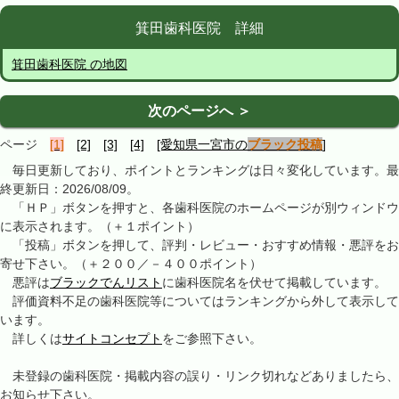
箕田歯科医院 詳細
箕田歯科医院 の地図
次のページへ ＞
ページ
[1]
[2]
[3]
[4]
[愛知県一宮市の
ブラック投稿
]
毎日更新しており、ポイントとランキングは日々変化しています。最
終更新日：2026/08/09。
「ＨＰ」ボタンを押すと、各歯科医院のホームページが別ウィンドウ
に表示されます。（＋１ポイント）
「投稿」ボタンを押して、評判・レビュー・おすすめ情報・悪評をお
寄せ下さい。（＋２００／－４００ポイント）
悪評は
ブラックでんリスト
に歯科医院名を伏せて掲載しています。
評価資料不足の歯科医院等についてはランキングから外して表示して
います。
詳しくは
サイトコンセプト
をご参照下さい。
未登録の歯科医院・掲載内容の誤り・リンク切れなどありましたら、
お知らせ下さい。