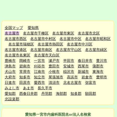
全国マップ
愛知県
名古屋市
名古屋市千種区
名古屋市東区
名古屋市北区
名古屋市西区
名古屋市中村区
名古屋市中区
名古屋市昭和区
名古屋市瑞穂区
名古屋市熱田区
名古屋市中川区
名古屋市港区
名古屋市南区
名古屋市守山区
名古屋市緑区
名古屋市名東区
名古屋市天白区
豊橋市
岡崎市
一宮市
瀬戸市
半田市
春日井市
豊川市
津島市
碧南市
刈谷市
豊田市
安城市
西尾市
蒲郡市
犬山市
常滑市
江南市
小牧市
稲沢市
新城市
東海市
大府市
知多市
知立市
尾張旭市
高浜市
岩倉市
豊明市
日進市
田原市
愛西市
清須市
北名古屋市
弥富市
みよし市
あま市
長久手市
愛知郡
西春日井郡
丹羽郡
海部郡
知多郡
額田郡
北設楽郡
愛知県一宮市
内
歯科医院名or法人名検索