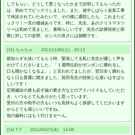
してもらい、どうして悪くなったかまで説明してもらったの
は、初めてでビックリしました。また、途中しばらく改装工事
で休診されていたみたいで、その後に通院したら、これまたビ
ックリ！一見の価値ありです。特に、先生、あのクリスマスツ
リーは初めて見ました。素晴らしいです。先生の診療技術と医
療に対しての姿勢、センスの良さには脱帽です。
(15) ちゃちゃ 2011/11/05(土) 20:13
親知らずを抜いてもらう時、緊張してる私に先生が優しく声を
かけてくださいました。「１週間位顔がポンポンに腫れるし、
口も開かなくなるよ。」と言われてましたが、翌日全く腫れも
なく口も普通に開きました。箕田先生の技術と心遣いはすばら
しいです！
定期健診の後も必ず歯の磨き方などのアドバイスもしていただ
き、いつもとてもありがたく思っています。
受付の方や助手の方もいつも気持ちよく挨拶してくださいます
からとても感じいいですね。
他の歯科にはもう行けませーん。
(14) T.Y 2011/04/27(水) 14:08