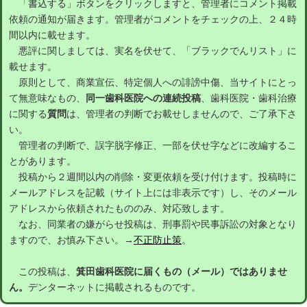
「書込する」ボタンをクリックしますと、管理者にコメント掲載
依頼の通知が届きます。管理者がコメントをチェックの上、２４時
間以内に載せます。
悪評に関しましては、実名を伏せて、「ブラックでんリスト」に
載せます。
原則として、商業宣伝、特定個人への誹謗中傷、当サイトにとっ
て無意味なもの、
同一歯科医院への連続投稿
、歯科医院・歯科治療
に関する
質問
は、管理者の判断でお載せしませんので、ご了承下さ
い。
管理者の判断で、誤字脱字修正、一部を伏せ字などに改編するこ
とがあります。
投稿から２週間以内の削除・変更依頼を受け付けます。投稿時に
メールアドレスを記載（サイト上には非表示です）し、そのメール
アドレスから依頼されたもののみ、対応致します。
なお、同業者の嫌がらせ投稿は、刑事罰や民事訴訟の対象となり
ますので、お慎み下さい。→
不正防止策
。
この投稿は、
箕田歯科医院に届くもの（メール）ではありませ
ん。
デンターネットに掲載されるものです。