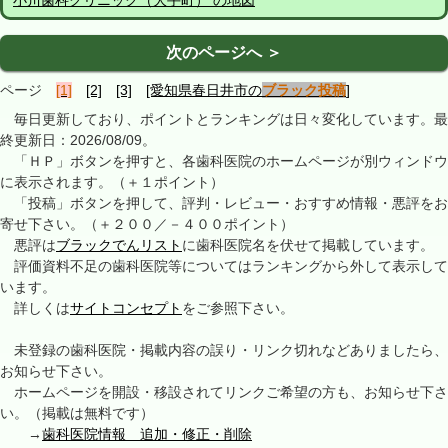
小川歯科クリニック（大手町） の地図
次のページへ ＞
ページ
[1]
[2]
[3]
[愛知県春日井市の
ブラック投稿
]
毎日更新しており、ポイントとランキングは日々変化しています。最
終更新日：2026/08/09。
「ＨＰ」ボタンを押すと、各歯科医院のホームページが別ウィンドウ
に表示されます。（＋１ポイント）
「投稿」ボタンを押して、評判・レビュー・おすすめ情報・悪評をお
寄せ下さい。（＋２００／－４００ポイント）
悪評は
ブラックでんリスト
に歯科医院名を伏せて掲載しています。
評価資料不足の歯科医院等についてはランキングから外して表示して
います。
詳しくは
サイトコンセプト
をご参照下さい。
未登録の歯科医院・掲載内容の誤り・リンク切れなどありましたら、
お知らせ下さい。
ホームページを開設・移設されてリンクご希望の方も、お知らせ下さ
い。（掲載は無料です）
→
歯科医院情報 追加・修正・削除