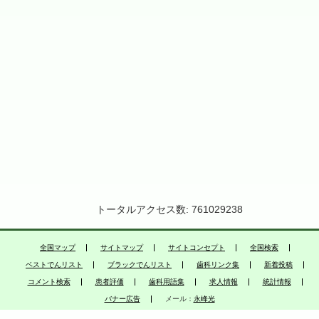
トータルアクセス数: 761029238
全国マップ
サイトマップ
サイトコンセプト
全国検索
ベストでんリスト
ブラックでんリスト
歯科リンク集
新着投稿
コメント検索
患者評価
歯科用語集
求人情報
統計情報
バナー広告
メール：
永峰光