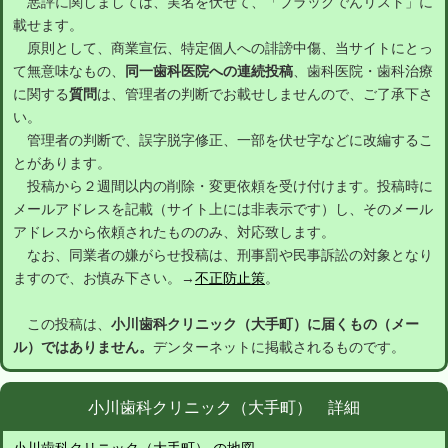
悪評に関しましては、実名を伏せて、「ブラックでんリスト」に
載せます。
原則として、商業宣伝、特定個人への誹謗中傷、当サイトにとっ
て無意味なもの、
同一歯科医院への連続投稿
、歯科医院・歯科治療
に関する
質問
は、管理者の判断でお載せしませんので、ご了承下さ
い。
管理者の判断で、誤字脱字修正、一部を伏せ字などに改編するこ
とがあります。
投稿から２週間以内の削除・変更依頼を受け付けます。投稿時に
メールアドレスを記載（サイト上には非表示です）し、そのメール
アドレスから依頼されたもののみ、対応致します。
なお、同業者の嫌がらせ投稿は、刑事罰や民事訴訟の対象となり
ますので、お慎み下さい。→
不正防止策
。
この投稿は、
小川歯科クリニック（大手町）に届くもの（メー
ル）ではありません。
デンターネットに掲載されるものです。
小川歯科クリニック（大手町） 詳細