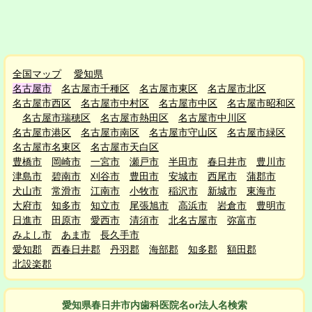
全国マップ
愛知県
名古屋市
名古屋市千種区
名古屋市東区
名古屋市北区
名古屋市西区
名古屋市中村区
名古屋市中区
名古屋市昭和区
名古屋市瑞穂区
名古屋市熱田区
名古屋市中川区
名古屋市港区
名古屋市南区
名古屋市守山区
名古屋市緑区
名古屋市名東区
名古屋市天白区
豊橋市
岡崎市
一宮市
瀬戸市
半田市
春日井市
豊川市
津島市
碧南市
刈谷市
豊田市
安城市
西尾市
蒲郡市
犬山市
常滑市
江南市
小牧市
稲沢市
新城市
東海市
大府市
知多市
知立市
尾張旭市
高浜市
岩倉市
豊明市
日進市
田原市
愛西市
清須市
北名古屋市
弥富市
みよし市
あま市
長久手市
愛知郡
西春日井郡
丹羽郡
海部郡
知多郡
額田郡
北設楽郡
愛知県春日井市
内
歯科医院名or法人名検索