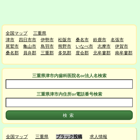
全国マップ
三重県
津市
四日市市
伊勢市
松阪市
桑名市
鈴鹿市
名張市
尾鷲市
亀山市
鳥羽市
熊野市
いなべ市
志摩市
伊賀市
桑名郡
員弁郡
三重郡
多気郡
度会郡
北牟婁郡
南牟婁郡
三重県津市
内
歯科医院名or法人名検索
三重県津市
内
住所or電話番号検索
全国マップ
三重県
ブラック投稿
求人情報