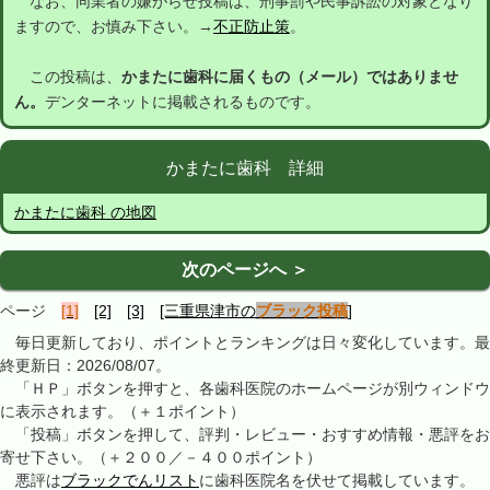
なお、同業者の嫌がらせ投稿は、刑事罰や民事訴訟の対象となり
ますので、お慎み下さい。→
不正防止策
。
この投稿は、
かまたに歯科に届くもの（メール）ではありませ
ん。
デンターネットに掲載されるものです。
かまたに歯科 詳細
かまたに歯科 の地図
次のページへ ＞
ページ
[1]
[2]
[3]
[三重県津市の
ブラック投稿
]
毎日更新しており、ポイントとランキングは日々変化しています。最
終更新日：2026/08/07。
「ＨＰ」ボタンを押すと、各歯科医院のホームページが別ウィンドウ
に表示されます。（＋１ポイント）
「投稿」ボタンを押して、評判・レビュー・おすすめ情報・悪評をお
寄せ下さい。（＋２００／－４００ポイント）
悪評は
ブラックでんリスト
に歯科医院名を伏せて掲載しています。