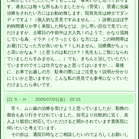
に紹介していただいた中でもここは一番良いかと思っておりま
す。過去には散々な所もありましたから（苦笑）。普通に虫歯
治療をされたい方にはお勧め致します。院長先生は紳士でダン
ディですよ！（個人的な意見ですみません…。）診察はほぼ予
約時間通りか早く来院した時などは、少し早い目位で見ていた
だけますが、土曜日の午前中は大人気！のようで、かなり混雑
している為、イラチ（イラっとくる）な方には、この時間帯は
お避けになった方が良いかも？！しれません。治療費がちょっ
と高いかなぁ？（と思うのは私だけ？！先生もしご覧になられ
ていましたらすみません…。）でも、きちんと治していただい
ていますのでそこは仕方なかぁと思ってはいますが…。最後
に、お車でお越しの方、駐車の際にはご注意を！説明が分かり
にくいかと思いますが、こんな私の意見でも参考になっていた
だけましたら幸いです。
(2) Ｓ・Ｈ 2005/07/01(金) 20:15
常々、ムシ歯の治療を受けようと思っていましたが、勤務の
都合もあり行きそびれていました。自宅より比較的に近く、友
人より親切に対応していただけると聞かされています貴医院に
伺いたいと考えています。
その折は、通院日時などご相談したいのでよろしくお願いし