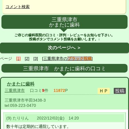
コメント検索
三重県津市
かまたに歯科
ご存じの歯科医院の口コミ・評判・レビューをお知らせ下さい。
投稿ボタンでコメント投稿をお願いします。↓
次のページへ ＞
ページ
[1]
[2]
[3]
[三重県津市の
ブラック投稿
]
三重県津市 かまたに歯科の口コミ
かまたに歯科
三重県津市
口コミ
9
件
11872
P
三重県津市半田3438-3
tel:
059-223-0470
(9) たりりん 2022/12/02(金) 14:20
数十年は定期的に通院しています。