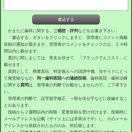
かまたに歯科に関する、
ご感想・評判
などをお書き下さい。
「書込する」ボタンをクリックしますと、管理者にコメント掲載
依頼の通知が届きます。管理者がコメントをチェックの上、２４時
間以内に載せます。
悪評に関しましては、実名を伏せて、「ブラックでんリスト」に
載せます。
原則として、商業宣伝、特定個人への誹謗中傷、当サイトにとっ
て無意味なもの、
同一歯科医院への連続投稿
、歯科医院・歯科治療
に関する
質問
は、管理者の判断でお載せしませんので、ご了承下さ
い。
管理者の判断で、誤字脱字修正、一部を伏せ字などに改編するこ
とがあります。
投稿から２週間以内の削除・変更依頼を受け付けます。投稿時に
メールアドレスを記載（サイト上には非表示です）し、そのメール
アドレスから依頼されたもののみ、対応致します。