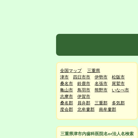
全国マップ
三重県
津市
四日市市
伊勢市
松阪市
桑名市
鈴鹿市
名張市
尾鷲市
亀山市
鳥羽市
熊野市
いなべ市
志摩市
伊賀市
桑名郡
員弁郡
三重郡
多気郡
度会郡
北牟婁郡
南牟婁郡
三重県津市
内
歯科医院名or法人名検索