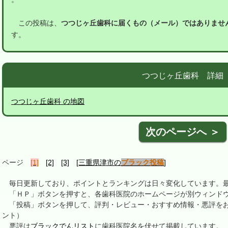
この投稿は、
つつじヶ丘歯科に届くもの（メール）ではありませ
す。
つつじヶ丘歯科 詳細
つつじヶ丘歯科 の地図
次のページへ ＞
ページ
[1]
[2]
[3]
[三重県津市の
ブラック投稿
]
毎日更新しており、ポイントとランキングは日々変化しています。最終更新
「ＨＰ」ボタンを押すと、各歯科医院のホームページが別ウィンドウ
「投稿」ボタンを押して、評判・レビュー・おすすめ情報・悪評をお
ント）
悪評は
ブラックでんリスト
に歯科医院名を伏せて掲載しています。