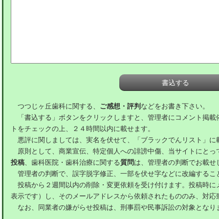
つつじヶ丘歯科に関する、
ご感想・評判
などをお書き下さい。
「書込する」ボタンをクリックしますと、管理者にコメント掲載
トをチェックの上、２４時間以内に載せます。
悪評に関しましては、実名を伏せて、「ブラックでんリスト」に
原則として、商業宣伝、特定個人への誹謗中傷、当サイトにとっ
投稿
、歯科医院・歯科治療に関する
質問
は、管理者の判断でお載せ
管理者の判断で、誤字脱字修正、一部を伏せ字などに改編するこ
投稿から２週間以内の削除・変更依頼を受け付けます。投稿時に
表示です）し、そのメールアドレスから依頼されたもののみ、対応
なお、同業者の嫌がらせ投稿は、刑事罰や民事訴訟の対象となり
。