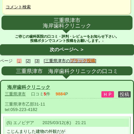
コメント検索
三重県津市
海岸歯科クリニック
ご存じの歯科医院の口コミ・評判・レビューをお知らせ下さい。
投稿ボタンでコメント投稿をお願いします。↓
次のページへ ＞
ページ
[1]
[2]
[3]
[三重県津市の
ブラック投稿
]
三重県津市 海岸歯科クリニックの口コミ
海岸歯科クリニック
三重県津市
口コミ
5
件
9884
P
三重県津市乙部31-11
tel:
059-223-4182
(5) エノビデア 2025/03/12(水) 21:21
こじんまりした建物の外観だが