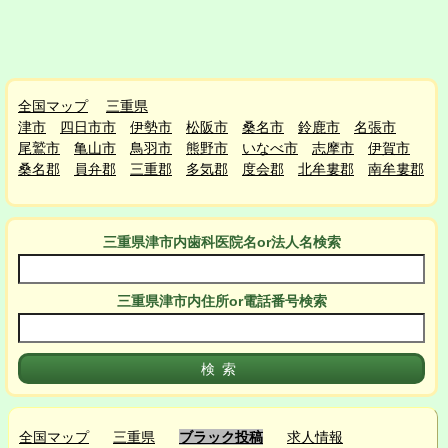
全国マップ
三重県
津市
四日市市
伊勢市
松阪市
桑名市
鈴鹿市
名張市
尾鷲市
亀山市
鳥羽市
熊野市
いなべ市
志摩市
伊賀市
桑名郡
員弁郡
三重郡
多気郡
度会郡
北牟婁郡
南牟婁郡
三重県津市
内
歯科医院名or法人名検索
三重県津市
内
住所or電話番号検索
全国マップ
三重県
ブラック投稿
求人情報