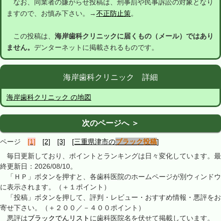
なお、同業者の嫌がらせ投稿は、刑事罰や民事訴訟の対象となり
ますので、お慎み下さい。→
不正防止策
。
この投稿は、
海岸歯科クリニックに届くもの（メール）ではあり
ません。
デンターネットに掲載されるものです。
海岸歯科クリニック 詳細
海岸歯科クリニック の地図
次のページへ ＞
ページ
[1]
[2]
[3]
[三重県津市の
ブラック投稿
]
毎日更新しており、ポイントとランキングは日々変化しています。最
終更新日：2026/08/10。
「ＨＰ」ボタンを押すと、各歯科医院のホームページが別ウィンドウ
に表示されます。（＋１ポイント）
「投稿」ボタンを押して、評判・レビュー・おすすめ情報・悪評をお
寄せ下さい。（＋２００／－４００ポイント）
悪評は
ブラックでんリスト
に歯科医院名を伏せて掲載しています。