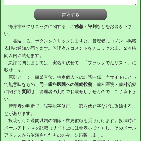
海岸歯科クリニックに関する、
ご感想・評判
などをお書き下さ
い。
「書込する」ボタンをクリックしますと、管理者にコメント掲載
依頼の通知が届きます。管理者がコメントをチェックの上、２４時
間以内に載せます。
悪評に関しましては、実名を伏せて、「ブラックでんリスト」に
載せます。
原則として、商業宣伝、特定個人への誹謗中傷、当サイトにとっ
て無意味なもの、
同一歯科医院への連続投稿
、歯科医院・歯科治療
に関する
質問
は、管理者の判断でお載せしませんので、ご了承下さ
い。
管理者の判断で、誤字脱字修正、一部を伏せ字などに改編するこ
とがあります。
投稿から２週間以内の削除・変更依頼を受け付けます。投稿時に
メールアドレスを記載（サイト上には非表示です）し、そのメール
アドレスから依頼されたもののみ、対応致します。