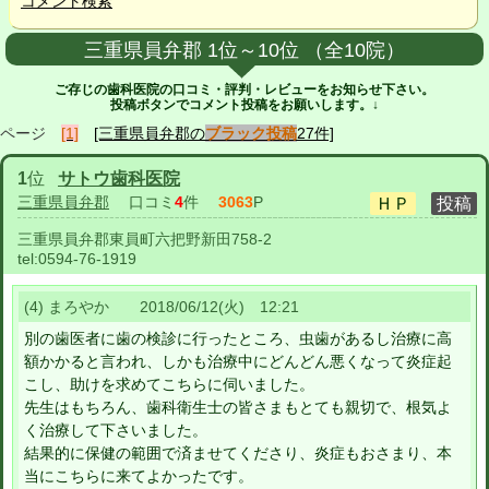
コメント検索
三重県員弁郡 1位～10位 （全10院）
ご存じの歯科医院の口コミ・評判・レビューをお知らせ下さい。
投稿ボタンでコメント投稿をお願いします。↓
ページ
[1]
[三重県員弁郡の
ブラック投稿
27件]
1
位
サトウ歯科医院
三重県員弁郡
口コミ
4
件
3063
P
三重県員弁郡東員町六把野新田758-2
tel:
0594-76-1919
(4) まろやか 2018/06/12(火) 12:21
別の歯医者に歯の検診に行ったところ、虫歯があるし治療に高
額かかると言われ、しかも治療中にどんどん悪くなって炎症起
こし、助けを求めてこちらに伺いました。
先生はもちろん、歯科衛生士の皆さまもとても親切で、根気よ
く治療して下さいました。
結果的に保健の範囲で済ませてくださり、炎症もおさまり、本
当にこちらに来てよかったです。