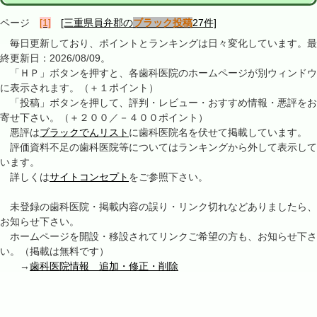
ページ
[1]
[三重県員弁郡の
ブラック投稿
27件]
毎日更新しており、ポイントとランキングは日々変化しています。最
終更新日：2026/08/09。
「ＨＰ」ボタンを押すと、各歯科医院のホームページが別ウィンドウ
に表示されます。（＋１ポイント）
「投稿」ボタンを押して、評判・レビュー・おすすめ情報・悪評をお
寄せ下さい。（＋２００／－４００ポイント）
悪評は
ブラックでんリスト
に歯科医院名を伏せて掲載しています。
評価資料不足の歯科医院等についてはランキングから外して表示して
います。
詳しくは
サイトコンセプト
をご参照下さい。
未登録の歯科医院・掲載内容の誤り・リンク切れなどありましたら、
お知らせ下さい。
ホームページを開設・移設されてリンクご希望の方も、お知らせ下さ
い。（掲載は無料です）
→
歯科医院情報 追加・修正・削除