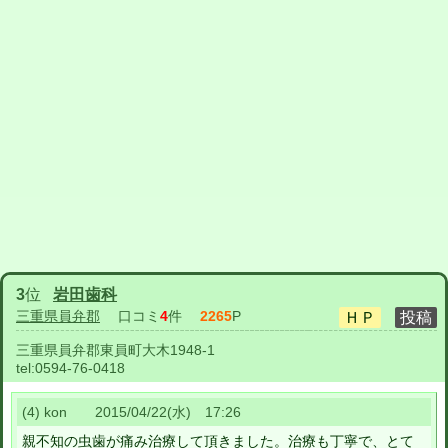
3
位
岩田歯科
三重県員弁郡
口コミ
4
件
2265
P
三重県員弁郡東員町大木1948-1
tel:
0594-76-0418
(4) kon 2015/04/22(水) 17:26
親不知の虫歯が痛み治療して頂きました。治療も丁寧で、とて