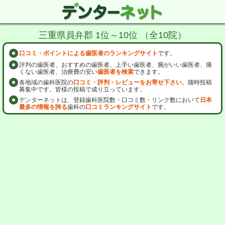
三重県員弁郡 1位～10位 （全10院）
口コミ・ポイントによる歯医者のランキングサイト
です。
評判の歯医者、おすすめの歯医者、上手い歯医者、腕がいい歯医者、痛
くない歯医者、治療費の安い
歯医者を検索
できます。
各地域の歯科医院の
口コミ・評判・レビューをお寄せ下さい
。随時投稿
募集中です。皆様の投稿で成り立っています。
デンターネットは、登録歯科医院数・口コミ数・リンク数において
日本
最多の情報を誇る
歯科の
口コミランキングサイト
です。