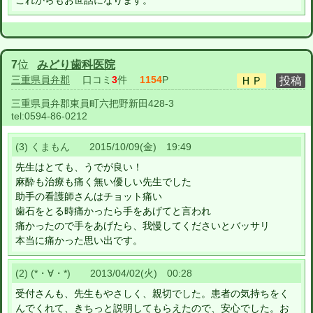
これからもお世話になります。
7
位
みどり歯科医院
三重県員弁郡
口コミ
3
件
1154
P
三重県員弁郡東員町六把野新田428-3
tel:
0594-86-0212
(3) くまもん 2015/10/09(金) 19:49
先生はとても、うでが良い！
麻酔も治療も痛く無い優しい先生でした
助手の看護師さんはチョット痛い
歯石をとる時痛かったら手をあげてと言われ
痛かったので手をあげたら、我慢してくださいとバッサリ
本当に痛かった思い出です。
(2) (*・∀・*) 2013/04/02(火) 00:28
受付さんも、先生もやさしく、親切でした。患者の気持ちをく
んでくれて、きちっと説明してもらえたので、安心でした。お