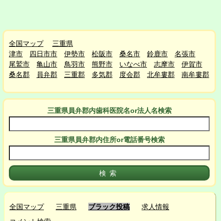
全国マップ
三重県
津市
四日市市
伊勢市
松阪市
桑名市
鈴鹿市
名張市
尾鷲市
亀山市
鳥羽市
熊野市
いなべ市
志摩市
伊賀市
桑名郡
員弁郡
三重郡
多気郡
度会郡
北牟婁郡
南牟婁郡
三重県員弁郡
内
歯科医院名or法人名検索
三重県員弁郡
内
住所or電話番号検索
全国マップ
三重県
ブラック投稿
求人情報