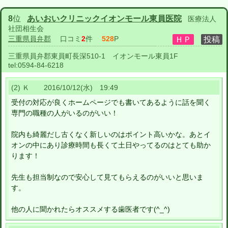
8
位
あいおいクリニックイオンモール東員医院
医療法人
社団相生会
三重県員弁郡
口コミ
2
件
528
P
三重県員弁郡東員町長深510-1 イオンモール東員1F
tel:
0594-84-6218
(2) Ｋ 2016/10/12(水) 19:49
受付の対応が良くホームページでも書いてあるように話を聞く
専門の職種の人がいるのがいい！
院内も綺麗だし古くなく新しいのはポイント高いかな。あとイ
オンの中にあり診療時間も長くて土日やってるのはとても助か
ります！
先生も担当制なので安心して見てもらえるのがいいと思いま
す。
他の人に聞かれたらオススメする歯医者です(^_^)