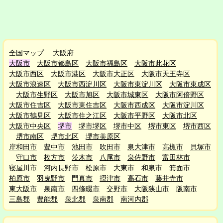
全国マップ
大阪府
大阪市
大阪市都島区
大阪市福島区
大阪市此花区
大阪市西区
大阪市港区
大阪市大正区
大阪市天王寺区
大阪市浪速区
大阪市西淀川区
大阪市東淀川区
大阪市東成区
大阪市生野区
大阪市旭区
大阪市城東区
大阪市阿倍野区
大阪市住吉区
大阪市東住吉区
大阪市西成区
大阪市淀川区
大阪市鶴見区
大阪市住之江区
大阪市平野区
大阪市北区
大阪市中央区
堺市
堺市堺区
堺市中区
堺市東区
堺市西区
堺市南区
堺市北区
堺市美原区
岸和田市
豊中市
池田市
吹田市
泉大津市
高槻市
貝塚市
守口市
枚方市
茨木市
八尾市
泉佐野市
富田林市
寝屋川市
河内長野市
松原市
大東市
和泉市
箕面市
柏原市
羽曳野市
門真市
摂津市
高石市
藤井寺市
東大阪市
泉南市
四條畷市
交野市
大阪狭山市
阪南市
三島郡
豊能郡
泉北郡
泉南郡
南河内郡