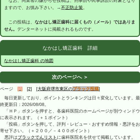
なお、同業者の嫌がらせ投稿は、刑事罰や民事訴訟の対象となり
ますので、お慎み下さい。→
不正防止策
。
この投稿は、
なかはし矯正歯科に届くもの（メール）ではありま
せん。
デンターネットに掲載されるものです。
なかはし矯正歯科 詳細
なかはし矯正歯科 の地図
次のページへ ＞
ページ
[1]
[2]
[大阪府堺市東区の
ブラック投稿
]
毎日更新しており、ポイントとランキングは日々変化しています。最
終更新日：2026/08/08。
「ＨＰ」ボタンを押すと、各歯科医院のホームページが別ウィンドウ
に表示されます。（＋１ポイント）
「投稿」ボタンを押して、評判・レビュー・おすすめ情報・悪評をお
寄せ下さい。（＋２００／－４００ポイント）
悪評は
ブラックでんリスト
に歯科医院名を伏せて掲載しています。