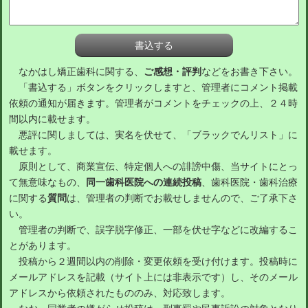
なかはし矯正歯科に関する、
ご感想・評判
などをお書き下さい。
「書込する」ボタンをクリックしますと、管理者にコメント掲載
依頼の通知が届きます。管理者がコメントをチェックの上、２４時
間以内に載せます。
悪評に関しましては、実名を伏せて、「ブラックでんリスト」に
載せます。
原則として、商業宣伝、特定個人への誹謗中傷、当サイトにとっ
て無意味なもの、
同一歯科医院への連続投稿
、歯科医院・歯科治療
に関する
質問
は、管理者の判断でお載せしませんので、ご了承下さ
い。
管理者の判断で、誤字脱字修正、一部を伏せ字などに改編するこ
とがあります。
投稿から２週間以内の削除・変更依頼を受け付けます。投稿時に
メールアドレスを記載（サイト上には非表示です）し、そのメール
アドレスから依頼されたもののみ、対応致します。