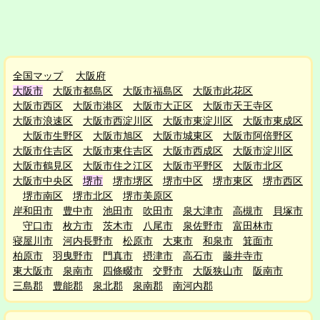
全国マップ
大阪府
大阪市
大阪市都島区
大阪市福島区
大阪市此花区
大阪市西区
大阪市港区
大阪市大正区
大阪市天王寺区
大阪市浪速区
大阪市西淀川区
大阪市東淀川区
大阪市東成区
大阪市生野区
大阪市旭区
大阪市城東区
大阪市阿倍野区
大阪市住吉区
大阪市東住吉区
大阪市西成区
大阪市淀川区
大阪市鶴見区
大阪市住之江区
大阪市平野区
大阪市北区
大阪市中央区
堺市
堺市堺区
堺市中区
堺市東区
堺市西区
堺市南区
堺市北区
堺市美原区
岸和田市
豊中市
池田市
吹田市
泉大津市
高槻市
貝塚市
守口市
枚方市
茨木市
八尾市
泉佐野市
富田林市
寝屋川市
河内長野市
松原市
大東市
和泉市
箕面市
柏原市
羽曳野市
門真市
摂津市
高石市
藤井寺市
東大阪市
泉南市
四條畷市
交野市
大阪狭山市
阪南市
三島郡
豊能郡
泉北郡
泉南郡
南河内郡