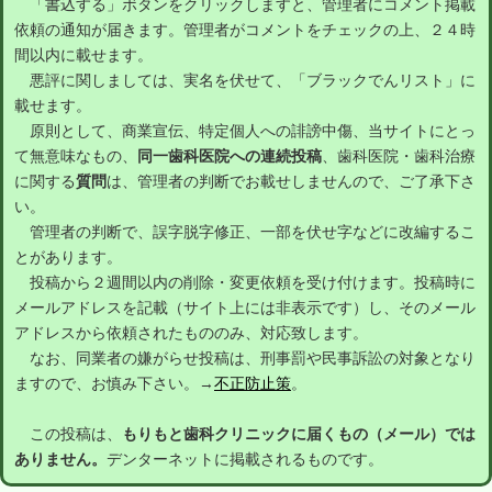
「書込する」ボタンをクリックしますと、管理者にコメント掲載
依頼の通知が届きます。管理者がコメントをチェックの上、２４時
間以内に載せます。
悪評に関しましては、実名を伏せて、「ブラックでんリスト」に
載せます。
原則として、商業宣伝、特定個人への誹謗中傷、当サイトにとっ
て無意味なもの、
同一歯科医院への連続投稿
、歯科医院・歯科治療
に関する
質問
は、管理者の判断でお載せしませんので、ご了承下さ
い。
管理者の判断で、誤字脱字修正、一部を伏せ字などに改編するこ
とがあります。
投稿から２週間以内の削除・変更依頼を受け付けます。投稿時に
メールアドレスを記載（サイト上には非表示です）し、そのメール
アドレスから依頼されたもののみ、対応致します。
なお、同業者の嫌がらせ投稿は、刑事罰や民事訴訟の対象となり
ますので、お慎み下さい。→
不正防止策
。
この投稿は、
もりもと歯科クリニックに届くもの（メール）では
ありません。
デンターネットに掲載されるものです。