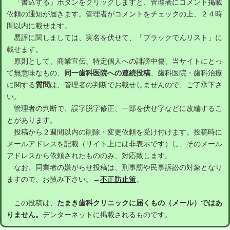
「書込する」ボタンをクリックしますと、管理者にコメント掲載
依頼の通知が届きます。管理者がコメントをチェックの上、２４時
間以内に載せます。
悪評に関しましては、実名を伏せて、「ブラックでんリスト」に
載せます。
原則として、商業宣伝、特定個人への誹謗中傷、当サイトにとっ
て無意味なもの、
同一歯科医院への連続投稿
、歯科医院・歯科治療
に関する
質問
は、管理者の判断でお載せしませんので、ご了承下さ
い。
管理者の判断で、誤字脱字修正、一部を伏せ字などに改編するこ
とがあります。
投稿から２週間以内の削除・変更依頼を受け付けます。投稿時に
メールアドレスを記載（サイト上には非表示です）し、そのメール
アドレスから依頼されたもののみ、対応致します。
なお、同業者の嫌がらせ投稿は、刑事罰や民事訴訟の対象となり
ますので、お慎み下さい。→
不正防止策
。
この投稿は、
たまき歯科クリニックに届くもの（メール）ではあ
りません。
デンターネットに掲載されるものです。