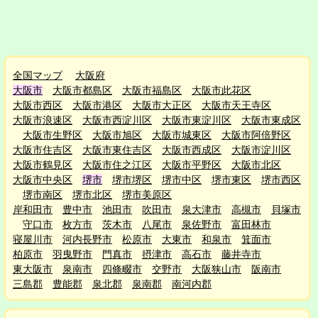
全国マップ
大阪府
大阪市
大阪市都島区
大阪市福島区
大阪市此花区
大阪市西区
大阪市港区
大阪市大正区
大阪市天王寺区
大阪市浪速区
大阪市西淀川区
大阪市東淀川区
大阪市東成区
大阪市生野区
大阪市旭区
大阪市城東区
大阪市阿倍野区
大阪市住吉区
大阪市東住吉区
大阪市西成区
大阪市淀川区
大阪市鶴見区
大阪市住之江区
大阪市平野区
大阪市北区
大阪市中央区
堺市
堺市堺区
堺市中区
堺市東区
堺市西区
堺市南区
堺市北区
堺市美原区
岸和田市
豊中市
池田市
吹田市
泉大津市
高槻市
貝塚市
守口市
枚方市
茨木市
八尾市
泉佐野市
富田林市
寝屋川市
河内長野市
松原市
大東市
和泉市
箕面市
柏原市
羽曳野市
門真市
摂津市
高石市
藤井寺市
東大阪市
泉南市
四條畷市
交野市
大阪狭山市
阪南市
三島郡
豊能郡
泉北郡
泉南郡
南河内郡