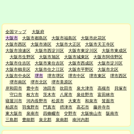
全国マップ
大阪府
大阪市
大阪市都島区
大阪市福島区
大阪市此花区
大阪市西区
大阪市港区
大阪市大正区
大阪市天王寺区
大阪市浪速区
大阪市西淀川区
大阪市東淀川区
大阪市東成区
大阪市生野区
大阪市旭区
大阪市城東区
大阪市阿倍野区
大阪市住吉区
大阪市東住吉区
大阪市西成区
大阪市淀川区
大阪市鶴見区
大阪市住之江区
大阪市平野区
大阪市北区
大阪市中央区
堺市
堺市堺区
堺市中区
堺市東区
堺市西区
堺市南区
堺市北区
堺市美原区
岸和田市
豊中市
池田市
吹田市
泉大津市
高槻市
貝塚市
守口市
枚方市
茨木市
八尾市
泉佐野市
富田林市
寝屋川市
河内長野市
松原市
大東市
和泉市
箕面市
柏原市
羽曳野市
門真市
摂津市
高石市
藤井寺市
東大阪市
泉南市
四條畷市
交野市
大阪狭山市
阪南市
三島郡
豊能郡
泉北郡
泉南郡
南河内郡