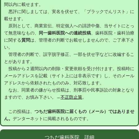
間以内に載せます。
悪評に関しましては、実名を伏せて、「ブラックでんリスト」に
載せます。
原則として、商業宣伝、特定個人への誹謗中傷、当サイトにとっ
て無意味なもの、
同一歯科医院への連続投稿
、歯科医院・歯科治療
に関する
質問
は、管理者の判断でお載せしませんので、ご了承下さ
い。
管理者の判断で、誤字脱字修正、一部を伏せ字などに改編するこ
とがあります。
投稿から２週間以内の削除・変更依頼を受け付けます。投稿時に
メールアドレスを記載（サイト上には非表示です）し、そのメール
アドレスから依頼されたもののみ、対応致します。
なお、同業者の嫌がらせ投稿は、刑事罰や民事訴訟の対象となり
ますので、お慎み下さい。→
不正防止策
。
この投稿は、
つちだ歯科医院に届くもの（メール）ではありませ
ん。
デンターネットに掲載されるものです。
つちだ歯科医院 詳細