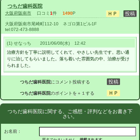
つちだ歯科医院
大阪府阪南市
口コミ
1
件
1490
P
大阪府阪南市尾崎町112-10 ネゴロ第1ビル1F
tel:
072-473-8888
(1) せなっち 2011/06/08(水) 12:42
治療方針を丁寧に説明してくれて、やさしい先生です。思い通
りに治してもらいました。落ち着いた雰囲気の中、治療が受け
られました。
つちだ歯科医院
にコメント投稿する
つちだ歯科医院
のポイントを＋１する
つちだ歯科医院に関する、ご感想・評判などをお書き下
さい。
お名前：
匿名でかまいません。
掲載されます。