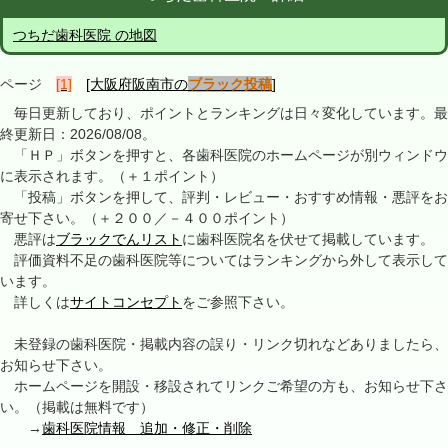
つちだ歯科医院 の地図
ページ
[1]
[大阪府阪南市の
ブラック投稿
]
毎日更新しており、ポイントとランキングは日々変化しています。最
終更新日：2026/08/08。
「ＨＰ」ボタンを押すと、各歯科医院のホームページが別ウィンドウ
に表示されます。（＋１ポイント）
「投稿」ボタンを押して、評判・レビュー・おすすめ情報・悪評をお
寄せ下さい。（＋２００／－４００ポイント）
悪評は
ブラックでんリスト
に歯科医院名を伏せて掲載しています。
評価資料不足の歯科医院等についてはランキングから外して表示して
います。
詳しくは
サイトコンセプト
をご参照下さい。
未登録の歯科医院・掲載内容の誤り・リンク切れなどありましたら、
お知らせ下さい。
ホームページを開設・移設されてリンクご希望の方も、お知らせ下さ
い。（掲載は無料です）
→
歯科医院情報 追加・修正・削除