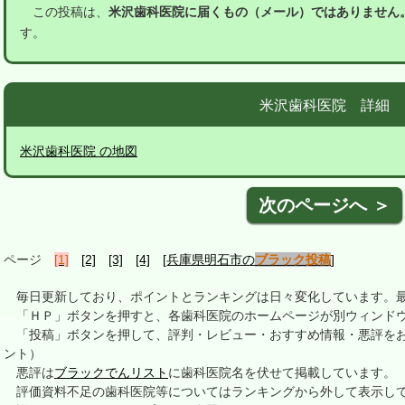
この投稿は、
米沢歯科医院に届くもの（メール）ではありません
す。
米沢歯科医院 詳細
米沢歯科医院 の地図
次のページへ ＞
ページ
[1]
[2]
[3]
[4]
[兵庫県明石市の
ブラック投稿
]
毎日更新しており、ポイントとランキングは日々変化しています。最終更新
「ＨＰ」ボタンを押すと、各歯科医院のホームページが別ウィンドウ
「投稿」ボタンを押して、評判・レビュー・おすすめ情報・悪評をお
ント）
悪評は
ブラックでんリスト
に歯科医院名を伏せて掲載しています。
評価資料不足の歯科医院等についてはランキングから外して表示し