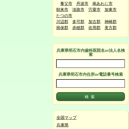
養父市
丹波市
南あわじ市
朝来市
淡路市
宍粟市
加東市
たつの市
川辺郡
多可郡
加古郡
神崎郡
揖保郡
赤穂郡
佐用郡
美方郡
兵庫県明石市
内
歯科医院名or法人名検
索
兵庫県明石市
内
住所or電話番号検索
全国マップ
兵庫県