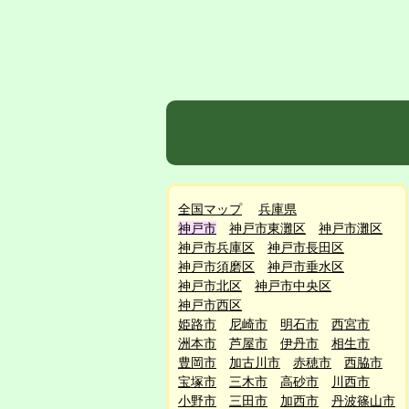
全国マップ
兵庫県
神戸市
神戸市東灘区
神戸市灘区
神戸市兵庫区
神戸市長田区
神戸市須磨区
神戸市垂水区
神戸市北区
神戸市中央区
神戸市西区
姫路市
尼崎市
明石市
西宮市
洲本市
芦屋市
伊丹市
相生市
豊岡市
加古川市
赤穂市
西脇市
宝塚市
三木市
高砂市
川西市
小野市
三田市
加西市
丹波篠山市