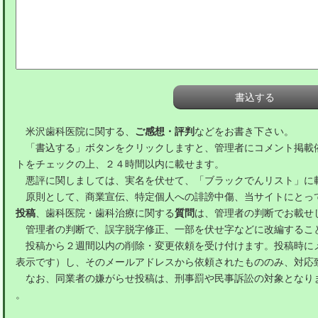
米沢歯科医院に関する、
ご感想・評判
などをお書き下さい。
「書込する」ボタンをクリックしますと、管理者にコメント掲載
トをチェックの上、２４時間以内に載せます。
悪評に関しましては、実名を伏せて、「ブラックでんリスト」に
原則として、商業宣伝、特定個人への誹謗中傷、当サイトにとっ
投稿
、歯科医院・歯科治療に関する
質問
は、管理者の判断でお載せ
管理者の判断で、誤字脱字修正、一部を伏せ字などに改編するこ
投稿から２週間以内の削除・変更依頼を受け付けます。投稿時に
表示です）し、そのメールアドレスから依頼されたもののみ、対応
なお、同業者の嫌がらせ投稿は、刑事罰や民事訴訟の対象となり
。