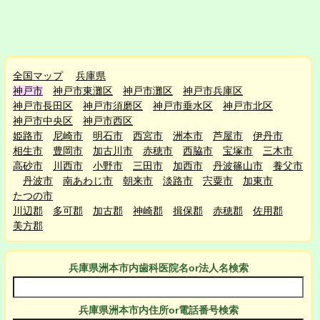
全国マップ
兵庫県
神戸市
神戸市東灘区
神戸市灘区
神戸市兵庫区
神戸市長田区
神戸市須磨区
神戸市垂水区
神戸市北区
神戸市中央区
神戸市西区
姫路市
尼崎市
明石市
西宮市
洲本市
芦屋市
伊丹市
相生市
豊岡市
加古川市
赤穂市
西脇市
宝塚市
三木市
高砂市
川西市
小野市
三田市
加西市
丹波篠山市
養父市
丹波市
南あわじ市
朝来市
淡路市
宍粟市
加東市
たつの市
川辺郡
多可郡
加古郡
神崎郡
揖保郡
赤穂郡
佐用郡
美方郡
兵庫県洲本市
内
歯科医院名or法人名検索
兵庫県洲本市
内
住所or電話番号検索