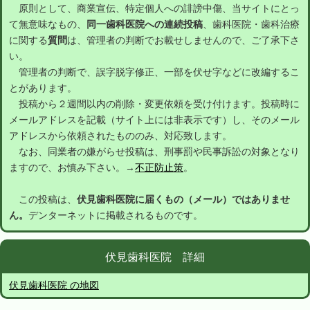
原則として、商業宣伝、特定個人への誹謗中傷、当サイトにとっ
て無意味なもの、
同一歯科医院への連続投稿
、歯科医院・歯科治療
に関する
質問
は、管理者の判断でお載せしませんので、ご了承下さ
い。
管理者の判断で、誤字脱字修正、一部を伏せ字などに改編するこ
とがあります。
投稿から２週間以内の削除・変更依頼を受け付けます。投稿時に
メールアドレスを記載（サイト上には非表示です）し、そのメール
アドレスから依頼されたもののみ、対応致します。
なお、同業者の嫌がらせ投稿は、刑事罰や民事訴訟の対象となり
ますので、お慎み下さい。→
不正防止策
。
この投稿は、
伏見歯科医院に届くもの（メール）ではありませ
ん。
デンターネットに掲載されるものです。
伏見歯科医院 詳細
伏見歯科医院 の地図