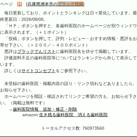
ページ
[1]
[兵庫県洲本市の
ブラック投稿
]
毎日更新しており、ポイントとランキングは日々変化しています。最
終更新日：2026/08/08。
「ＨＰ」ボタンを押すと、各歯科医院のホームページが別ウィンドウ
に表示されます。（＋１ポイント）
「投稿」ボタンを押して、評判・レビュー・おすすめ情報・悪評をお
寄せ下さい。（＋２００／－４００ポイント）
悪評は
ブラックでんリスト
に歯科医院名を伏せて掲載しています。
評価資料不足の歯科医院等についてはランキングから外して表示して
います。
詳しくは
サイトコンセプト
をご参照下さい。
未登録の歯科医院・掲載内容の誤り・リンク切れなどありましたら、
お知らせ下さい。
ホームページを開設・移設されてリンクご希望の方も、お知らせ下さ
い。（掲載は無料です）
→
歯科医院情報 追加・修正・削除
amazon
生き残る歯科医院 消える歯科医院
トータルアクセス数: 760973560