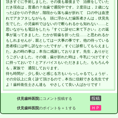
頂きすぐに手術しました。その後も最後まで 治療をしていた
だき現在は，普通の？虫歯で通院中です。２度目は，２歳にな
ったばかりの子供が，階段から落ち歯が折れて 口の中は血塗
れでアタフタしながらも 頭に浮かんだ歯医者さんは，伏見先
生でした。小児歯科ではないので断られるかも知れない……と
思いながらも電話をしたら『すぐに診せに来て下さい』との返
事が返ってきました。たかが前歯を折った位……と思われるか
もしれませんが，親としては一大事の事です。他の待っている
患者様には申し訳なかったですが，すぐに診察してもらえまし
た。あの時の事は，本当に感謝しております。先生，ありがと
うございました。その後，歯が折れた時は，牛乳につけてすぐ
に持っておいで！とアドバイスもいただきました。もちろん今
も，家族で 通院しております。
待ち時間が，少し長いと感じる方もいらっしゃるでしょうが，
その分以上に良く診て頂けるので，本当に信頼できる先生です
よ！歯科衛生士さん達も やさしくて良い人ばかりです！
伏見歯科医院
にコメント投稿する
伏見歯科医院
のポイントを＋１する