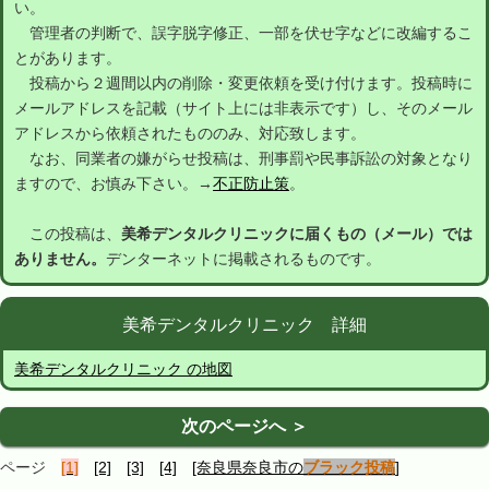
い。
管理者の判断で、誤字脱字修正、一部を伏せ字などに改編するこ
とがあります。
投稿から２週間以内の削除・変更依頼を受け付けます。投稿時に
メールアドレスを記載（サイト上には非表示です）し、そのメール
アドレスから依頼されたもののみ、対応致します。
なお、同業者の嫌がらせ投稿は、刑事罰や民事訴訟の対象となり
ますので、お慎み下さい。→
不正防止策
。
この投稿は、
美希デンタルクリニックに届くもの（メール）では
ありません。
デンターネットに掲載されるものです。
美希デンタルクリニック 詳細
美希デンタルクリニック の地図
次のページへ ＞
ページ
[1]
[2]
[3]
[4]
[奈良県奈良市の
ブラック投稿
]