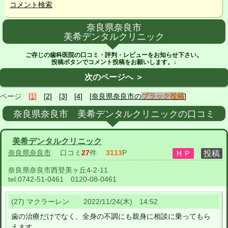
コメント検索
奈良県奈良市
美希デンタルクリニック
ご存じの歯科医院の口コミ・評判・レビューをお知らせ下さい。
投稿ボタンでコメント投稿をお願いします。↓
次のページへ ＞
ページ
[1]
[2]
[3]
[4]
[奈良県奈良市の
ブラック投稿
]
奈良県奈良市 美希デンタルクリニックの口コミ
美希デンタルクリニック
奈良県奈良市
口コミ
27
件
3113
P
奈良県奈良市西登美ヶ丘4-2-11
tel:
0742-51-0461 0120-08-0461
(27) マクラーレン 2022/11/24(木) 14:52
歯の治療だけでなく、全身の不調にも親身に相談に乗ってもら
えます。