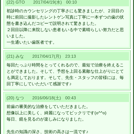
(22) GTO 2017/04/19(水) 00:10
初診時のカウンセリングの丁寧さにも驚きましたが、２回目の
時に前回に撮影したレントゲン写真に丁寧に一本ずつの歯の状
態を書き込んだコピーで説明されて驚きました。
２回目以降に来院しない患者もいる中で素晴らしい努力だと思
いました。
一生通いたい歯医者です。
(21) みな 2017/04/17(月) 23:13
毎回たっぷり時間をとってくれるので、最短で治療を終えるこ
とができました。そして、予想を上回る素敵な仕上がりにとて
も満足しております。そして、先生・スタッフの皆様には、毎
回丁寧にしていただいて感謝です♪
(20) なつ 2016/06/18(土) 00:43
前歯の審美的な治療をしていただきました。
想像以上に美しく、綺麗になってビックリです(o^^o)
毎日、鏡を見るのが楽しみになりました。
先生の知識の深さ、技術の高さは一流です♪