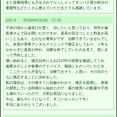
また栄養指導にも力を入れてらっしゃってタンパク質や鉄分の
重要性などたくさん教えていただきとても感謝しています。
(23) S 2018/04/11(水) 17:25
子供の頃から歯並びが悪く、治したいと思っており、何件か歯
医者さんで話を聞いたのですが、器具が目立つことと料金が高
いこともあり、なかなか勇気がでず、治療できていませんでし
た。友達が美希デンタルクリニックで矯正をしており、１年も
かからずに器具が外れ、治療を終了していたのを見て、思いき
って予約しました。
通い始めると、矯正以外にもお口の中の状態を確認してくれ、
歯磨きのことや食事のアドバイス、相談にものっていただき、
「ここだったら不安なく、治療できそう」と思い、その日のう
ちに矯正することに決めました。
私の場合は、その後すぐに妊娠がわかり、矯正を延期し、産後
の授乳している時期から始めたので、薬の使用への配慮や子供
も連れていったので、大変お世話になりました。
今は、歯もキレイになって、すごいルンルンです♪
本当にありがとうございました。