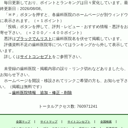
毎日更新しており、ポイントとランキングは日々変化しています。最
終更新日：2026/08/08。
「ＨＰ」ボタンを押すと、各歯科医院のホームページが別ウィンドウ
に表示されます。（＋１ポイント）
「投稿」ボタンを押して、評判・レビュー・おすすめ情報・悪評をお
寄せ下さい。（＋２００／－４００ポイント）
悪評は
ブラックでんリスト
に歯科医院名を伏せて掲載しています。
評価資料不足の歯科医院等についてはランキングから外して表示して
います。
詳しくは
サイトコンセプト
をご参照下さい。
未登録の歯科医院・掲載内容の誤り・リンク切れなどありましたら、
お知らせ下さい。
ホームページを開設・移設されてリンクご希望の方も、お知らせ下さ
い。（掲載は無料です）
→
歯科医院情報 追加・修正・削除
トータルアクセス数: 760971241
全国マップ
サイトマップ
サイトコンセプト
全国検索