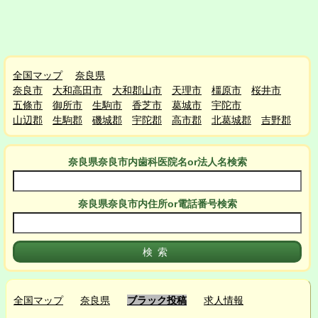
全国マップ
奈良県
奈良市
大和高田市
大和郡山市
天理市
橿原市
桜井市
五條市
御所市
生駒市
香芝市
葛城市
宇陀市
山辺郡
生駒郡
磯城郡
宇陀郡
高市郡
北葛城郡
吉野郡
奈良県奈良市
内
歯科医院名or法人名検索
奈良県奈良市
内
住所or電話番号検索
全国マップ
奈良県
ブラック投稿
求人情報