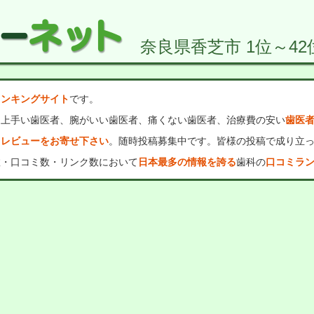
奈良県香芝市 1位～42
ランキングサイト
です。
、上手い歯医者、腕がいい歯医者、痛くない歯医者、治療費の安い
歯医
・レビューをお寄せ下さい
。随時投稿募集中です。皆様の投稿で成り立
数・口コミ数・リンク数において
日本最多の情報を誇る
歯科の
口コミラ