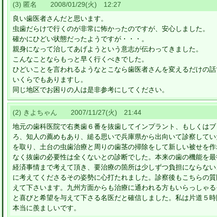
(3) 匿名 2008/01/29(火) 12:27
良い歯医者さんだと思います。
虫歯だらけで行くのが非常に怖かったのですが、安心しました。
確かにひどい状態だったようですが・・・。
親身になって治してあげようという意志が伝わってきました。
こんなことならもっと早く行くべきでした。
ひどいことを言われるようなとこなら歯医者さんを変えるだけの話
いくらでもありますし。
同じ地区でお困りの人は是非参考にしてください。
(2) きよちゃん 2007/11/27(火) 21:44
地元の歯科医院で右奥歯６番を抜歯してインプラント、もしくはブ
ろ、知人の薦めもあり、縋る思いで兵庫県から出向いて診察してい
を取り、土台の虫歯治療と周りの歯茎の掃除をして新しい被せを作
なく抜歯の必要性は全くないとの診断でした。本来の歯の機能を最
経済事情まで考えて頂き、要治療の箇所は少しずつ負担にならない
に考えてくださるその姿勢に心打たれました。診察後もこちらの質
えて下さいます。九州方面からも治療に通われる方もいらっしゃる
と喜びと希望を与えて下さる名医だと確信しました。私は片道５時
本当に羨ましいです。