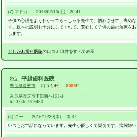
(7) マドカ 2016/02/13(土) 20:41
子供の心理をよくわかってらっしゃる先生で、慣れさせて、褒めな
す。親への説明も十分にしてくれて、安心して子供の歯の治療をお
します。
としかわ歯科医院
の口コミ11件をすべて表示
2
平越歯科医院
位
奈良県香芝市
口コミ
4
件
5089
P
奈良県香芝市下田西4-153-1
tel:
0745-76-6480
(4) こー 2016/10/20(木) 20:37
いつもお世話になっています。先生が優しくて親切です。病院嫌い