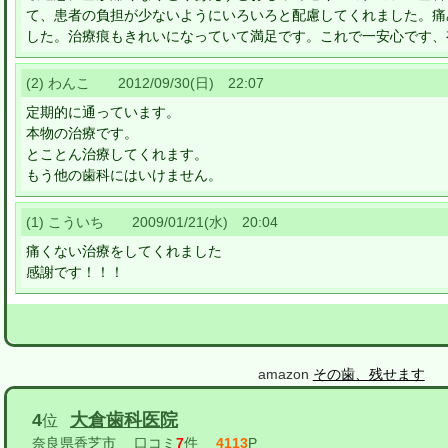
て、患者の負担が少ないようにいろいろと配慮してくれました。痛
した。治療痕もきれいになっていて満足です。これで一安心です、
(2) わんこ 2012/09/30(日) 22:07
定期的に通っています。
本物の治療です。
とことん治療してくれます。
もう他の歯科にはいけません。
(1) こういち 2009/01/21(水) 20:04
痛くない治療をしてくれました
感謝です！！！
amazon
その歯、残せます
4
大倉歯科医院
位
奈良県香芝市
口コミ
7
件
4113
P