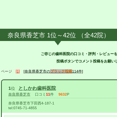
奈良県香芝市 1位～42位 （全42院）
ご存じの歯科医院の口コミ・評判・レビュー
投稿ボタンでコメント投稿をお願いし
ページ
[1]
[奈良県香芝市の
ブラック投稿
114件]
1
としかわ歯科医院
位
奈良県香芝市
口コミ
11
件
9632
P
奈良県香芝市下田西4-187-1
tel:
0745-71-4855