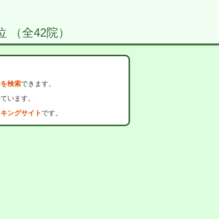
位 （全42院）
者を検索
できます。
っています。
ンキングサイト
です。