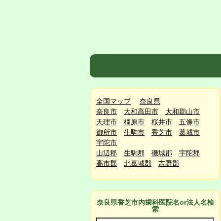
全国マップ
奈良県
奈良市
大和高田市
大和郡山市
天理市
橿原市
桜井市
五條市
御所市
生駒市
香芝市
葛城市
宇陀市
山辺郡
生駒郡
磯城郡
宇陀郡
高市郡
北葛城郡
吉野郡
奈良県香芝市
内
歯科医院名or法人名検
索