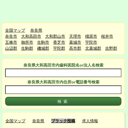
全国マップ
奈良県
奈良市
大和高田市
大和郡山市
天理市
橿原市
桜井市
五條市
御所市
生駒市
香芝市
葛城市
宇陀市
山辺郡
生駒郡
磯城郡
宇陀郡
高市郡
北葛城郡
吉野郡
奈良県大和高田市
内
歯科医院名or法人名検索
奈良県大和高田市
内
住所or電話番号検索
全国マップ
奈良県
ブラック投稿
求人情報