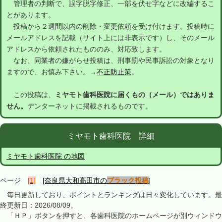
管理者の判断で、誤字脱字修正、一部を伏せ字などに改編するこ
とがあります。
投稿から２週間以内の削除・変更依頼を受け付けます。投稿時に
メールアドレスを記載（サイト上には非表示です）し、そのメール
アドレスから依頼されたもののみ、対応致します。
なお、同業者の嫌がらせ投稿は、刑事罰や民事訴訟の対象となり
ますので、お慎み下さい。→
不正防止策
。
この投稿は、
ミヤモト歯科医院に届くもの（メール）ではありま
せん。
デンターネットに掲載されるものです。
ミヤモト歯科医院 詳細
ミヤモト歯科医院 の地図
ページ
[1]
[奈良県大和高田市の
ブラック投稿
]
毎日更新しており、ポイントとランキングは日々変化しています。最
終更新日：2026/08/09。
「ＨＰ」ボタンを押すと、各歯科医院のホームページが別ウィンドウ