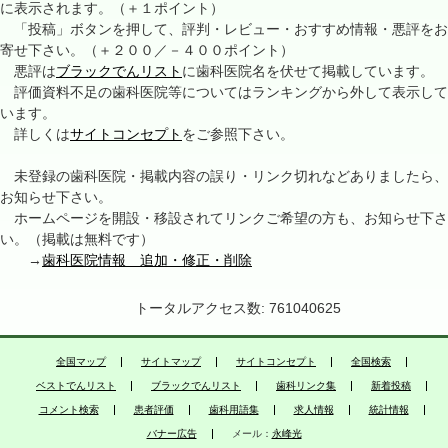
に表示されます。（＋１ポイント）
「投稿」ボタンを押して、評判・レビュー・おすすめ情報・悪評をお
寄せ下さい。（＋２００／－４００ポイント）
悪評は
ブラックでんリスト
に歯科医院名を伏せて掲載しています。
評価資料不足の歯科医院等についてはランキングから外して表示して
います。
詳しくは
サイトコンセプト
をご参照下さい。
未登録の歯科医院・掲載内容の誤り・リンク切れなどありましたら、
お知らせ下さい。
ホームページを開設・移設されてリンクご希望の方も、お知らせ下さ
い。（掲載は無料です）
→
歯科医院情報 追加・修正・削除
トータルアクセス数: 761040625
全国マップ
サイトマップ
サイトコンセプト
全国検索
ベストでんリスト
ブラックでんリスト
歯科リンク集
新着投稿
コメント検索
患者評価
歯科用語集
求人情報
統計情報
バナー広告
メール：
永峰光