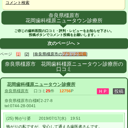
コメント検索
奈良県橿原市
花岡歯科橿原ニュータウン診療所
ご存じの歯科医院の口コミ・評判・レビューをお知らせ下さい。
投稿ボタンでコメント投稿をお願いします。↓
次のページへ ＞
ページ
[1]
[2]
[奈良県橿原市の
ブラック投稿
]
奈良県橿原市 花岡歯科橿原ニュータウン診療所の
口コミ
花岡歯科橿原ニュータウン診療所
奈良県橿原市
口コミ
25
件
12756
P
奈良県橿原市白橿町2-27-8
tel:
0744-28-0041
(25) 怖がり婆 2019/07/17(水) 19:51
怖がりの私ですが、安心して通える歯医者さんです。