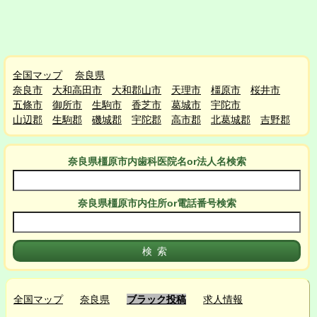
全国マップ
奈良県
奈良市
大和高田市
大和郡山市
天理市
橿原市
桜井市
五條市
御所市
生駒市
香芝市
葛城市
宇陀市
山辺郡
生駒郡
磯城郡
宇陀郡
高市郡
北葛城郡
吉野郡
奈良県橿原市
内
歯科医院名or法人名検索
奈良県橿原市
内
住所or電話番号検索
全国マップ
奈良県
ブラック投稿
求人情報