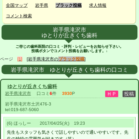
全国マップ
岩手県
ブラック投稿
求人情報
コメント検索
岩手県滝沢市
ゆとりが丘きくち歯科
ご存じの歯科医院の口コミ・評判・レビューをお知らせ下さい。
投稿ボタンでコメント投稿をお願いします。↓
ページ
[1]
[岩手県滝沢市の
ブラック投稿
]
岩手県滝沢市 ゆとりが丘きくち歯科の口コミ
ゆとりが丘きくち歯科
岩手県滝沢市
口コミ
6
件
3930
P
岩手県滝沢市土沢476-3
tel:
019-687-5060
(6) ほっしー 2017/04/25(火) 19:23
先生もスタッフも気さくで話しやすいので通いやすいです。先
生の独特の雰囲気が好きです（笑）