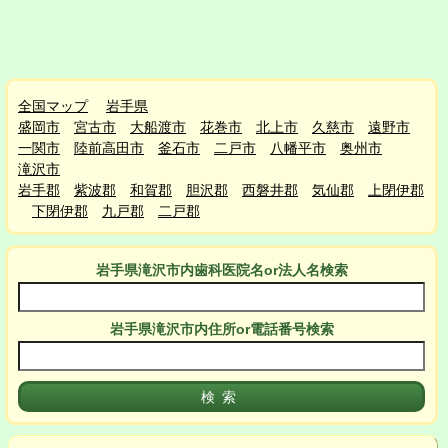
全国マップ
岩手県
盛岡市
宮古市
大船渡市
花巻市
北上市
久慈市
遠野市
一関市
陸前高田市
釜石市
二戸市
八幡平市
奥州市
滝沢市
岩手郡
紫波郡
和賀郡
胆沢郡
西磐井郡
気仙郡
上閉伊郡
下閉伊郡
九戸郡
二戸郡
岩手県滝沢市
内
歯科医院名or法人名検索
岩手県滝沢市
内
住所or電話番号検索