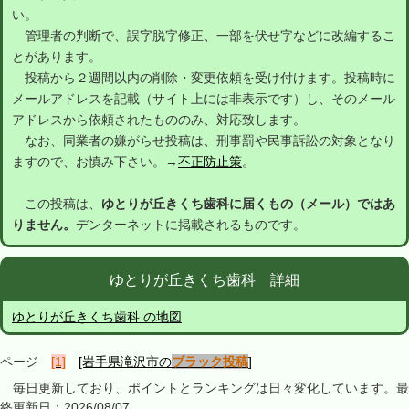
い。
管理者の判断で、誤字脱字修正、一部を伏せ字などに改編するこ
とがあります。
投稿から２週間以内の削除・変更依頼を受け付けます。投稿時に
メールアドレスを記載（サイト上には非表示です）し、そのメール
アドレスから依頼されたもののみ、対応致します。
なお、同業者の嫌がらせ投稿は、刑事罰や民事訴訟の対象となり
ますので、お慎み下さい。→
不正防止策
。
この投稿は、
ゆとりが丘きくち歯科に届くもの（メール）ではあ
りません。
デンターネットに掲載されるものです。
ゆとりが丘きくち歯科 詳細
ゆとりが丘きくち歯科 の地図
ページ
[1]
[岩手県滝沢市の
ブラック投稿
]
毎日更新しており、ポイントとランキングは日々変化しています。最
終更新日：2026/08/07。