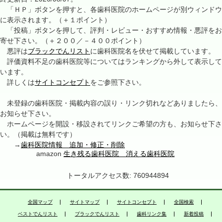
「ＨＰ」ボタンを押すと、各歯科医院のホームページが別ウィンドウ
に表示されます。（＋１ポイント）
「投稿」ボタンを押して、評判・レビュー・おすすめ情報・悪評をお
寄せ下さい。（＋２００／－４００ポイント）
悪評は
ブラックでんリスト
に歯科医院名を伏せて掲載しています。
評価資料不足の歯科医院等についてはランキングから外して表示して
います。
詳しくは
サイトコンセプト
をご参照下さい。
未登録の歯科医院・掲載内容の誤り・リンク切れなどありましたら、
お知らせ下さい。
ホームページを開設・移設されてリンクご希望の方も、お知らせ下さ
い。（掲載は無料です）
→
歯科医院情報 追加・修正・削除
amazon
生き残る歯科医院 消える歯科医院
トータルアクセス数: 760944894
全国マップ
サイトマップ
サイトコンセプト
全国検索
ベストでんリスト
ブラックでんリスト
歯科リンク集
新着投稿