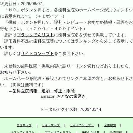
終更新日：2026/08/07。
「ＨＰ」ボタンを押すと、各歯科医院のホームページが別ウィンドウ
に表示されます。（＋１ポイント）
「投稿」ボタンを押して、評判・レビュー・おすすめ情報・悪評をお
寄せ下さい。（＋２００／－４００ポイント）
悪評は
ブラックでんリスト
に歯科医院名を伏せて掲載しています。
評価資料不足の歯科医院等についてはランキングから外して表示して
います。
詳しくは
サイトコンセプト
をご参照下さい。
未登録の歯科医院・掲載内容の誤り・リンク切れなどありましたら、
お知らせ下さい。
ホームページを開設・移設されてリンクご希望の方も、お知らせ下さ
い。（掲載は無料です）
→
歯科医院情報 追加・修正・削除
amazon
おとなの歯磨き
トータルアクセス数: 760943344
全国マップ
サイトマップ
サイトコンセプト
全国検索
ベストでんリスト
ブラックでんリスト
歯科リンク集
新着投稿