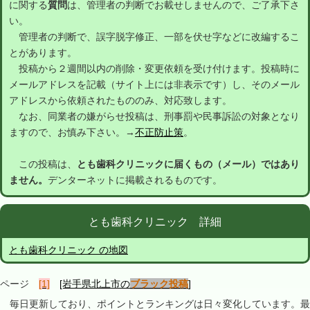
に関する
質問
は、管理者の判断でお載せしませんので、ご了承下さ
い。
管理者の判断で、誤字脱字修正、一部を伏せ字などに改編するこ
とがあります。
投稿から２週間以内の削除・変更依頼を受け付けます。投稿時に
メールアドレスを記載（サイト上には非表示です）し、そのメール
アドレスから依頼されたもののみ、対応致します。
なお、同業者の嫌がらせ投稿は、刑事罰や民事訴訟の対象となり
ますので、お慎み下さい。→
不正防止策
。
この投稿は、
とも歯科クリニックに届くもの（メール）ではあり
ません。
デンターネットに掲載されるものです。
とも歯科クリニック 詳細
とも歯科クリニック の地図
ページ
[1]
[岩手県北上市の
ブラック投稿
]
毎日更新しており、ポイントとランキングは日々変化しています。最