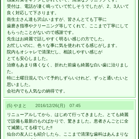
受付は、電話が凄く鳴っていて忙しそうでしたが、2、3人いて
良く対応して下さります。
衛生士さん達も沢山いますが、皆さんとても丁寧に
歯磨き指導やクリーニング等してくれて、ここまで丁寧にして
もらったことがないので感謝です。
先生はお綺麗で話しやすく明るい感じの方でした。
お忙しいのに、色々な事に気を使われてる感じがします。
院内もオシャレで清潔だし、相談しやすい感じが
とても安心しました。
治療もあまり痛くなく、折れた前歯も綺麗な白い歯に治りまし
た。
特に土曜日混んでいて予約しずらいけれど、ずっと通いたいと
思いました。
会社内でも人気なの納得です。
(5) やまと 2016/12/26(月) 07:45
リニューアルしてから、はじめて行ってきました。とても綺麗
で設備も最新のものばかりで、驚きました。患者さんごとに全
て滅菌してる様でした‼
仙台の友人にも紹介したら、ここまで清潔な歯科はあんまりな