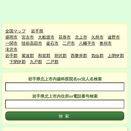
全国マップ
岩手県
盛岡市
宮古市
大船渡市
花巻市
北上市
久慈市
遠野市
一関市
陸前高田市
釜石市
二戸市
八幡平市
奥州市
滝沢市
岩手郡
紫波郡
和賀郡
胆沢郡
西磐井郡
気仙郡
上閉伊郡
下閉伊郡
九戸郡
二戸郡
岩手県北上市
内
歯科医院名or法人名検索
岩手県北上市
内
住所or電話番号検索