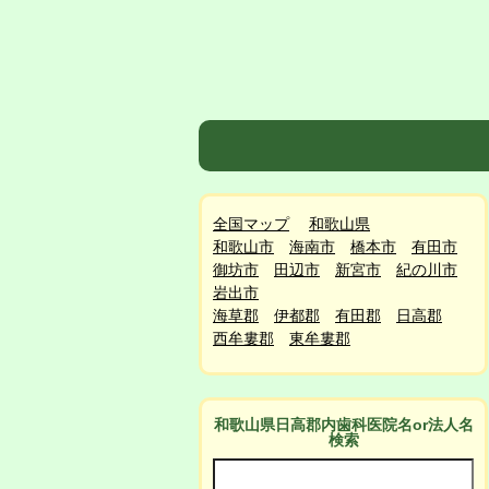
全国マップ
和歌山県
和歌山市
海南市
橋本市
有田市
御坊市
田辺市
新宮市
紀の川市
岩出市
海草郡
伊都郡
有田郡
日高郡
西牟婁郡
東牟婁郡
和歌山県日高郡
内
歯科医院名or法人名
検索