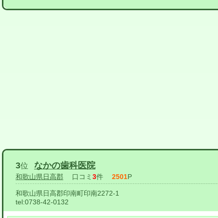
3
なかの歯科医院
位
和歌山県日高郡
口コミ
3
件
2501
P
和歌山県日高郡印南町印南2272-1
tel:
0738-42-0132