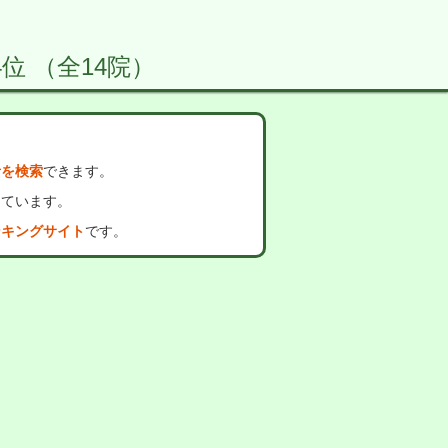
位 （全14院）
者を検索
できます。
っています。
ンキングサイト
です。