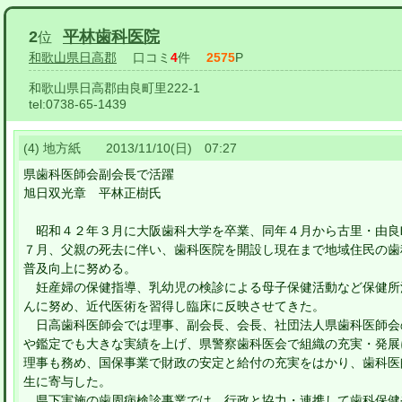
2
平林歯科医院
位
和歌山県日高郡
口コミ
4
件
2575
P
和歌山県日高郡由良町里222-1
tel:
0738-65-1439
(4) 地方紙 2013/11/10(日) 07:27
県歯科医師会副会長で活躍
旭日双光章 平林正樹氏
昭和４２年３月に大阪歯科大学を卒業、同年４月から古里・由良
７月、父親の死去に伴い、歯科医院を開設し現在まで地域住民の歯
普及向上に努める。
妊産婦の保健指導、乳幼児の検診による母子保健活動など保健所
んに努め、近代医術を習得し臨床に反映させてきた。
日高歯科医師会では理事、副会長、会長、社団法人県歯科医師会
や鑑定でも大きな実績を上げ、県警察歯科医会で組織の充実・発展
理事も務め、国保事業で財政の安定と給付の充実をはかり、歯科医
生に寄与した。
県下実施の歯周病検診事業では、行政と協力・連携して歯科保健