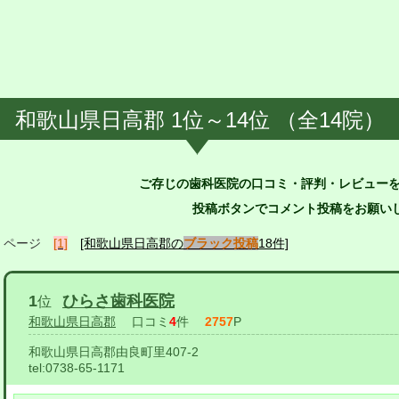
和歌山県日高郡 1位～14位 （全14院）
ご存じの歯科医院の口コミ・評判・レビュー
投稿ボタンでコメント投稿をお願いし
ページ
[1]
[和歌山県日高郡の
ブラック投稿
18件]
1
ひらさ歯科医院
位
和歌山県日高郡
口コミ
4
件
2757
P
和歌山県日高郡由良町里407-2
tel:
0738-65-1171