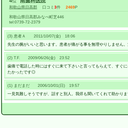
4
南歯科医院
位
和歌山県日高郡
口コミ
3
件
2469
P
和歌山県日高郡みなべ町芝446
tel:
0739-72-2379
(3) 患者Ａ 2011/10/07(金) 18:06
先生の腕がいいと思います。患者が痛がる事を無理やりしません。
(2) T.F. 2009/06/26(金) 23:52
歯痛で電話した時にはすぐに来て下さいと言ってもらえて、すぐに
たかったです◎
(1) まだまだ 2006/10/01(日) 19:57
一見気難しそうですが、話すと別人。我侭も聞いてくれて助かりま