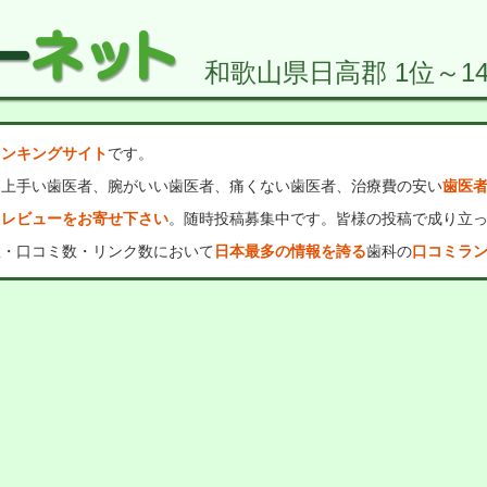
和歌山県日高郡 1位～14
ランキングサイト
です。
、上手い歯医者、腕がいい歯医者、痛くない歯医者、治療費の安い
歯医
・レビューをお寄せ下さい
。随時投稿募集中です。皆様の投稿で成り立
数・口コミ数・リンク数において
日本最多の情報を誇る
歯科の
口コミラ