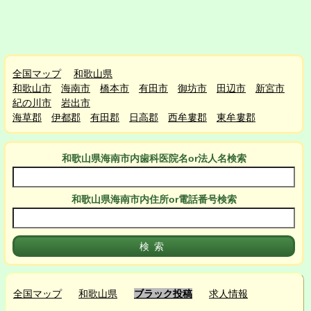
全国マップ
和歌山県
和歌山市
海南市
橋本市
有田市
御坊市
田辺市
新宮市
紀の川市
岩出市
海草郡
伊都郡
有田郡
日高郡
西牟婁郡
東牟婁郡
和歌山県海南市
内
歯科医院名or法人名検索
和歌山県海南市
内
住所or電話番号検索
全国マップ
和歌山県
ブラック投稿
求人情報