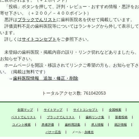
に表示されます。（＋１ポイント）
「投稿」ボタンを押して、評判・レビュー・おすすめ情報・悪評をお
寄せ下さい。（＋２００／－４００ポイント）
悪評は
ブラックでんリスト
に歯科医院名を伏せて掲載しています。
評価資料不足の歯科医院等についてはランキングから外して表示して
います。
詳しくは
サイトコンセプト
をご参照下さい。
未登録の歯科医院・掲載内容の誤り・リンク切れなどありましたら、
お知らせ下さい。
ホームページを開設・移設されてリンクご希望の方も、お知らせ下さ
い。（掲載は無料です）
→
歯科医院情報 追加・修正・削除
トータルアクセス数: 761042053
全国マップ
サイトマップ
サイトコンセプト
全国検索
ベストでんリスト
ブラックでんリスト
歯科リンク集
新着投稿
コメント検索
患者評価
歯科用語集
求人情報
統計情報
バナー広告
メール：
永峰光