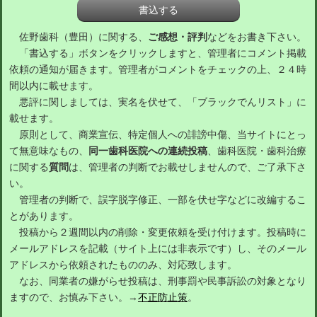
佐野歯科（豊田）に関する、
ご感想・評判
などをお書き下さい。
「書込する」ボタンをクリックしますと、管理者にコメント掲載
依頼の通知が届きます。管理者がコメントをチェックの上、２４時
間以内に載せます。
悪評に関しましては、実名を伏せて、「ブラックでんリスト」に
載せます。
原則として、商業宣伝、特定個人への誹謗中傷、当サイトにとっ
て無意味なもの、
同一歯科医院への連続投稿
、歯科医院・歯科治療
に関する
質問
は、管理者の判断でお載せしませんので、ご了承下さ
い。
管理者の判断で、誤字脱字修正、一部を伏せ字などに改編するこ
とがあります。
投稿から２週間以内の削除・変更依頼を受け付けます。投稿時に
メールアドレスを記載（サイト上には非表示です）し、そのメール
アドレスから依頼されたもののみ、対応致します。
なお、同業者の嫌がらせ投稿は、刑事罰や民事訴訟の対象となり
ますので、お慎み下さい。→
不正防止策
。