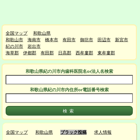
全国マップ
和歌山県
和歌山市
海南市
橋本市
有田市
御坊市
田辺市
新宮市
紀の川市
岩出市
海草郡
伊都郡
有田郡
日高郡
西牟婁郡
東牟婁郡
和歌山県紀の川市
内
歯科医院名or法人名検索
和歌山県紀の川市
内
住所or電話番号検索
全国マップ
和歌山県
ブラック投稿
求人情報