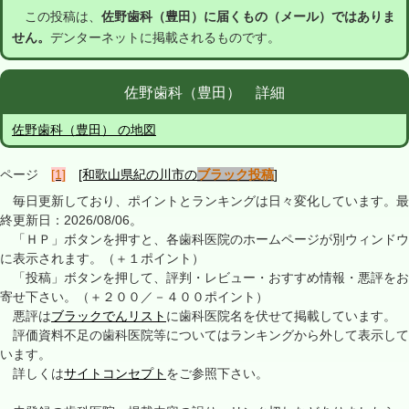
この投稿は、
佐野歯科（豊田）に届くもの（メール）ではありま
せん。
デンターネットに掲載されるものです。
佐野歯科（豊田） 詳細
佐野歯科（豊田） の地図
ページ
[1]
[和歌山県紀の川市の
ブラック投稿
]
毎日更新しており、ポイントとランキングは日々変化しています。最
終更新日：2026/08/06。
「ＨＰ」ボタンを押すと、各歯科医院のホームページが別ウィンドウ
に表示されます。（＋１ポイント）
「投稿」ボタンを押して、評判・レビュー・おすすめ情報・悪評をお
寄せ下さい。（＋２００／－４００ポイント）
悪評は
ブラックでんリスト
に歯科医院名を伏せて掲載しています。
評価資料不足の歯科医院等についてはランキングから外して表示して
います。
詳しくは
サイトコンセプト
をご参照下さい。