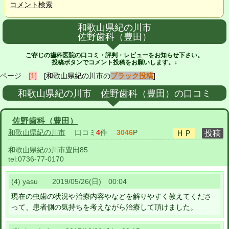
コメント検索
和歌山県紀の川市
佐野歯科（豊田）
ご存じの歯科医院の口コミ・評判・レビューをお知らせ下さい。
投稿ボタンでコメント投稿をお願いします。↓
ページ
[1]
[和歌山県紀の川市の
ブラック投稿
]
和歌山県紀の川市 佐野歯科（豊田）の口コミ
佐野歯科（豊田）
和歌山県紀の川市
口コミ
4
件
3046
P
和歌山県紀の川市豊田85
tel:
0736-77-0170
(4) yasu 2019/05/26(日) 00:04
現在の虫歯の状況や治療内容やなどを解りやすく教えてくださ
って、患者側の気持ちを考えながら治療して頂けました。