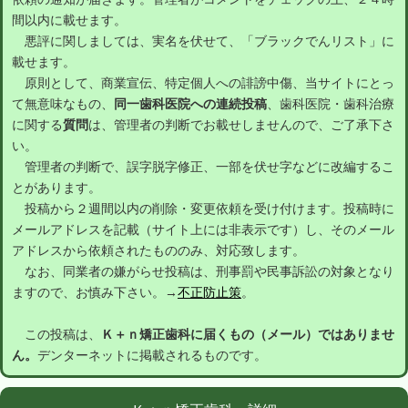
間以内に載せます。
悪評に関しましては、実名を伏せて、「ブラックでんリスト」に
載せます。
原則として、商業宣伝、特定個人への誹謗中傷、当サイトにとっ
て無意味なもの、
同一歯科医院への連続投稿
、歯科医院・歯科治療
に関する
質問
は、管理者の判断でお載せしませんので、ご了承下さ
い。
管理者の判断で、誤字脱字修正、一部を伏せ字などに改編するこ
とがあります。
投稿から２週間以内の削除・変更依頼を受け付けます。投稿時に
メールアドレスを記載（サイト上には非表示です）し、そのメール
アドレスから依頼されたもののみ、対応致します。
なお、同業者の嫌がらせ投稿は、刑事罰や民事訴訟の対象となり
ますので、お慎み下さい。→
不正防止策
。
この投稿は、
Ｋ＋ｎ矯正歯科に届くもの（メール）ではありませ
ん。
デンターネットに掲載されるものです。