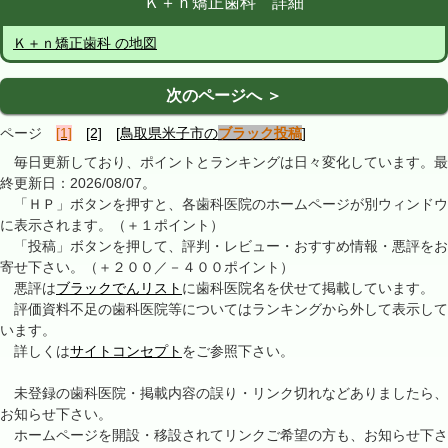
Ｋ＋ｎ矯正歯科 詳細
Ｋ＋ｎ矯正歯科 の地図
次のページへ ＞
ページ
[1]
[2]
[鳥取県米子市の
ブラック投稿
]
毎日更新しており、ポイントとランキングは日々変化しています。最
終更新日：2026/08/07。
「ＨＰ」ボタンを押すと、各歯科医院のホームページが別ウィンドウ
に表示されます。（＋１ポイント）
「投稿」ボタンを押して、評判・レビュー・おすすめ情報・悪評をお
寄せ下さい。（＋２００／－４００ポイント）
悪評は
ブラックでんリスト
に歯科医院名を伏せて掲載しています。
評価資料不足の歯科医院等についてはランキングから外して表示して
います。
詳しくは
サイトコンセプト
をご参照下さい。
未登録の歯科医院・掲載内容の誤り・リンク切れなどありましたら、
お知らせ下さい。
ホームページを開設・移設されてリンクご希望の方も、お知らせ下さ