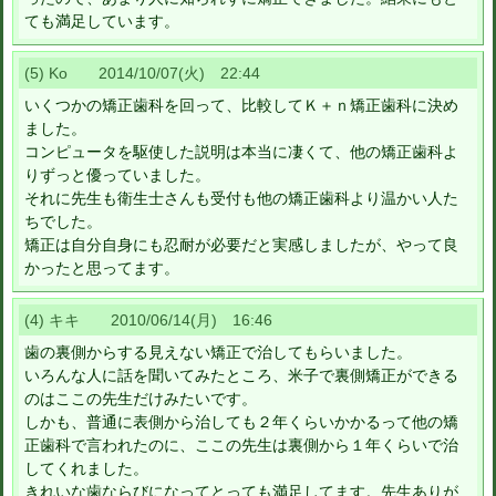
ても満足しています。
(5) Ko 2014/10/07(火) 22:44
いくつかの矯正歯科を回って、比較してＫ＋ｎ矯正歯科に決め
ました。
コンピュータを駆使した説明は本当に凄くて、他の矯正歯科よ
りずっと優っていました。
それに先生も衛生士さんも受付も他の矯正歯科より温かい人た
ちでした。
矯正は自分自身にも忍耐が必要だと実感しましたが、やって良
かったと思ってます。
(4) キキ 2010/06/14(月) 16:46
歯の裏側からする見えない矯正で治してもらいました。
いろんな人に話を聞いてみたところ、米子で裏側矯正ができる
のはここの先生だけみたいです。
しかも、普通に表側から治しても２年くらいかかるって他の矯
正歯科で言われたのに、ここの先生は裏側から１年くらいで治
してくれました。
きれいな歯ならびになってとっても満足してます。先生ありが