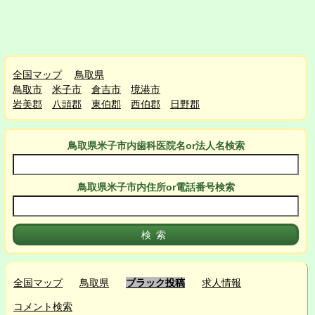
全国マップ
鳥取県
鳥取市
米子市
倉吉市
境港市
岩美郡
八頭郡
東伯郡
西伯郡
日野郡
鳥取県米子市
内
歯科医院名or法人名検索
鳥取県米子市
内
住所or電話番号検索
全国マップ
鳥取県
ブラック投稿
求人情報
コメント検索