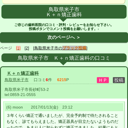
鳥取県米子市
Ｋ＋ｎ矯正歯科
ご存じの歯科医院の口コミ・評判・レビューをお知らせ下さい。
投稿ボタンでコメント投稿をお願いします。↓
次のページへ ＞
ページ
[1]
[2]
[鳥取県米子市の
ブラック投稿
]
鳥取県米子市 Ｋ＋ｎ矯正歯科の口コミ
Ｋ＋ｎ矯正歯科
鳥取県米子市
口コミ
6
件
6215
P
鳥取県米子市長砂町53-2
tel:
0859-21-0555
(6) moon 2017/01/13(金) 23:12
３年くらい矯正で通いましたが、完全予約制で待たされること
もなく、診てもらえました。矯正器具が目立たないようものだ
ったので、あまり人に知られずに矯正できました。結果にもと