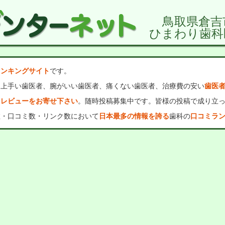
鳥取県倉吉
ひまわり歯科
ランキングサイト
です。
、上手い歯医者、腕がいい歯医者、痛くない歯医者、治療費の安い
歯医
・レビューをお寄せ下さい
。随時投稿募集中です。皆様の投稿で成り立
数・口コミ数・リンク数において
日本最多の情報を誇る
歯科の
口コミラ