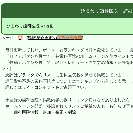
ひまわり歯科医院 詳細
ひまわり歯科医院 の地図
ページ
[1]
[鳥取県倉吉市の
ブラック投稿
]
毎日更新しており、ポイントとランキングは日々変化しています。最終更新
「ＨＰ」ボタンを押すと、各歯科医院のホームページが別ウィンドウ
「投稿」ボタンを押して、評判・レビュー・おすすめ情報・悪評をお
ント）
悪評は
ブラックでんリスト
に歯科医院名を伏せて掲載しています。
評価資料不足の歯科医院等についてはランキングから外して表示し
詳しくは
サイトコンセプト
をご参照下さい。
未登録の歯科医院・掲載内容の誤り・リンク切れなどありましたら
ホームページを開設・移設されてリンクご希望の方も、お知らせ下
→
歯科医院情報 追加・修正・削除