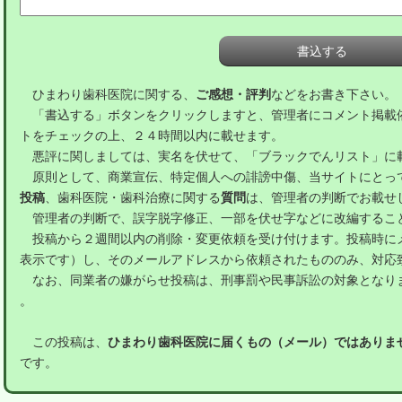
ひまわり歯科医院に関する、
ご感想・評判
などをお書き下さい。
「書込する」ボタンをクリックしますと、管理者にコメント掲載
トをチェックの上、２４時間以内に載せます。
悪評に関しましては、実名を伏せて、「ブラックでんリスト」に
原則として、商業宣伝、特定個人への誹謗中傷、当サイトにとっ
投稿
、歯科医院・歯科治療に関する
質問
は、管理者の判断でお載せ
管理者の判断で、誤字脱字修正、一部を伏せ字などに改編するこ
投稿から２週間以内の削除・変更依頼を受け付けます。投稿時に
表示です）し、そのメールアドレスから依頼されたもののみ、対応
なお、同業者の嫌がらせ投稿は、刑事罰や民事訴訟の対象となり
。
この投稿は、
ひまわり歯科医院に届くもの（メール）ではありま
です。