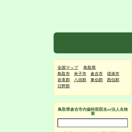
全国マップ
鳥取県
鳥取市
米子市
倉吉市
境港市
岩美郡
八頭郡
東伯郡
西伯郡
日野郡
鳥取県倉吉市
内
歯科医院名or法人名検
索