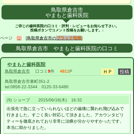
鳥取県倉吉市
やまもと歯科医院
ご存じの歯科医院の口コミ・評判・レビューをお知らせ下さい。
投稿ボタンでコメント投稿をお願いします。↓
ページ
[1]
[鳥取県倉吉市の
ブラック投稿
]
鳥取県倉吉市 やまもと歯科医院の口コミ
やまもと歯科医院
鳥取県倉吉市
口コミ
9
件
4811
P
鳥取県倉吉市東町351-2
tel:
0858-22-3344 0120-33-6480
(9) ショーブ 2015/06/18(木) 16:32
出張先で急に立っていられないほどの歯痛に襲われ飛び込みで
行きました。すごく良い対応して頂きました。アカウンタビリ
ティーを徹底されており非常に治療が分かりやすかったです。
本当に助かりました。