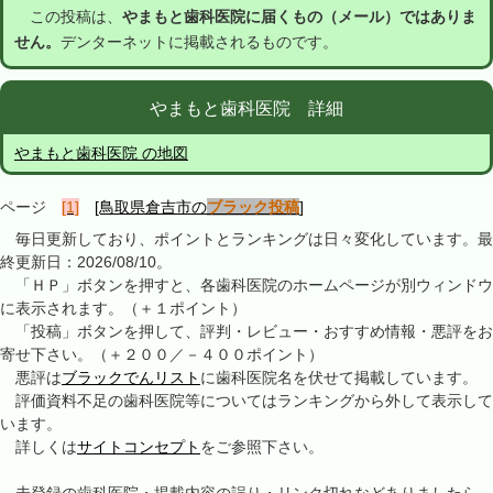
この投稿は、
やまもと歯科医院に届くもの（メール）ではありま
せん。
デンターネットに掲載されるものです。
やまもと歯科医院 詳細
やまもと歯科医院 の地図
ページ
[1]
[鳥取県倉吉市の
ブラック投稿
]
毎日更新しており、ポイントとランキングは日々変化しています。最
終更新日：2026/08/10。
「ＨＰ」ボタンを押すと、各歯科医院のホームページが別ウィンドウ
に表示されます。（＋１ポイント）
「投稿」ボタンを押して、評判・レビュー・おすすめ情報・悪評をお
寄せ下さい。（＋２００／－４００ポイント）
悪評は
ブラックでんリスト
に歯科医院名を伏せて掲載しています。
評価資料不足の歯科医院等についてはランキングから外して表示して
います。
詳しくは
サイトコンセプト
をご参照下さい。