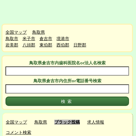
全国マップ
鳥取県
鳥取市
米子市
倉吉市
境港市
岩美郡
八頭郡
東伯郡
西伯郡
日野郡
鳥取県倉吉市
内
歯科医院名or法人名検索
鳥取県倉吉市
内
住所or電話番号検索
全国マップ
鳥取県
ブラック投稿
求人情報
コメント検索