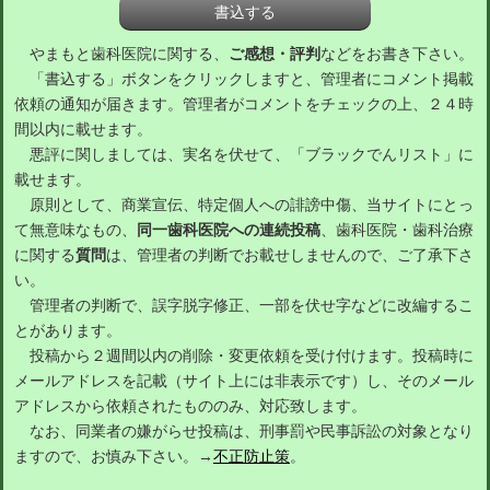
やまもと歯科医院に関する、
ご感想・評判
などをお書き下さい。
「書込する」ボタンをクリックしますと、管理者にコメント掲載
依頼の通知が届きます。管理者がコメントをチェックの上、２４時
間以内に載せます。
悪評に関しましては、実名を伏せて、「ブラックでんリスト」に
載せます。
原則として、商業宣伝、特定個人への誹謗中傷、当サイトにとっ
て無意味なもの、
同一歯科医院への連続投稿
、歯科医院・歯科治療
に関する
質問
は、管理者の判断でお載せしませんので、ご了承下さ
い。
管理者の判断で、誤字脱字修正、一部を伏せ字などに改編するこ
とがあります。
投稿から２週間以内の削除・変更依頼を受け付けます。投稿時に
メールアドレスを記載（サイト上には非表示です）し、そのメール
アドレスから依頼されたもののみ、対応致します。
なお、同業者の嫌がらせ投稿は、刑事罰や民事訴訟の対象となり
ますので、お慎み下さい。→
不正防止策
。