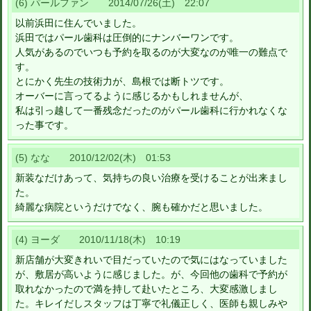
(6) パールファン 2014/07/26(土) 22:07
以前浜田に住んでいました。
浜田ではパール歯科は圧倒的にナンバーワンです。
人気があるのでいつも予約を取るのが大変なのが唯一の難点で
す。
とにかく先生の技術力が、島根では断トツです。
オーバーに言ってるように感じるかもしれませんが、
私は引っ越して一番残念だったのがパール歯科に行かれなくな
った事です。
(5) なな 2010/12/02(木) 01:53
新装なだけあって、気持ちの良い治療を受けることが出来まし
た。
綺麗な病院というだけでなく、腕も確かだと思いました。
(4) ヨーダ 2010/11/18(木) 10:19
新店舗が大変きれいで目だっていたので気にはなっていました
が、敷居が高いように感じました。が、今回他の歯科で予約が
取れなかったので満を持して赴いたところ、大変感激しまし
た。キレイだしスタッフは丁寧で礼儀正しく、医師も親しみや