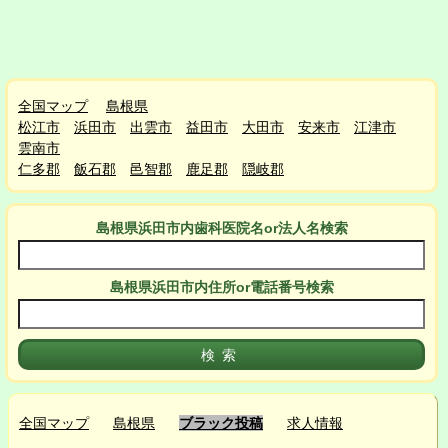
全国マップ
島根県
松江市
浜田市
出雲市
益田市
大田市
安来市
江津市
雲南市
仁多郡
飯石郡
邑智郡
鹿足郡
隠岐郡
島根県浜田市
内
歯科医院名or法人名検索
島根県浜田市
内
住所or電話番号検索
全国マップ
島根県
ブラック投稿
求人情報