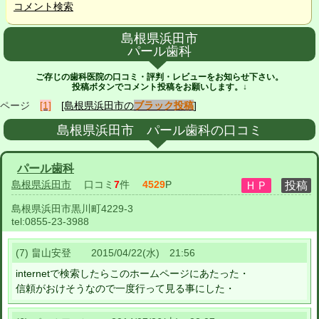
コメント検索
島根県浜田市
パール歯科
ご存じの歯科医院の口コミ・評判・レビューをお知らせ下さい。
投稿ボタンでコメント投稿をお願いします。↓
ページ
[1]
[島根県浜田市の
ブラック投稿
]
島根県浜田市 パール歯科の口コミ
パール歯科
島根県浜田市
口コミ
7
件
4529
P
島根県浜田市黒川町4229-3
tel:
0855-23-3988
(7) 畠山安登 2015/04/22(水) 21:56
internetで検索したらこのホームページにあたった・
信頼がおけそうなので一度行って見る事にした・