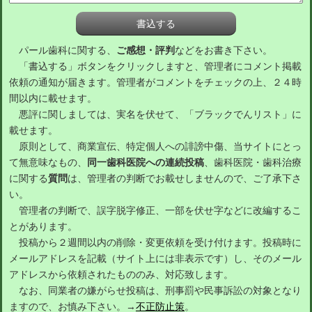
パール歯科に関する、
ご感想・評判
などをお書き下さい。
「書込する」ボタンをクリックしますと、管理者にコメント掲載
依頼の通知が届きます。管理者がコメントをチェックの上、２４時
間以内に載せます。
悪評に関しましては、実名を伏せて、「ブラックでんリスト」に
載せます。
原則として、商業宣伝、特定個人への誹謗中傷、当サイトにとっ
て無意味なもの、
同一歯科医院への連続投稿
、歯科医院・歯科治療
に関する
質問
は、管理者の判断でお載せしませんので、ご了承下さ
い。
管理者の判断で、誤字脱字修正、一部を伏せ字などに改編するこ
とがあります。
投稿から２週間以内の削除・変更依頼を受け付けます。投稿時に
メールアドレスを記載（サイト上には非表示です）し、そのメール
アドレスから依頼されたもののみ、対応致します。
なお、同業者の嫌がらせ投稿は、刑事罰や民事訴訟の対象となり
ますので、お慎み下さい。→
不正防止策
。