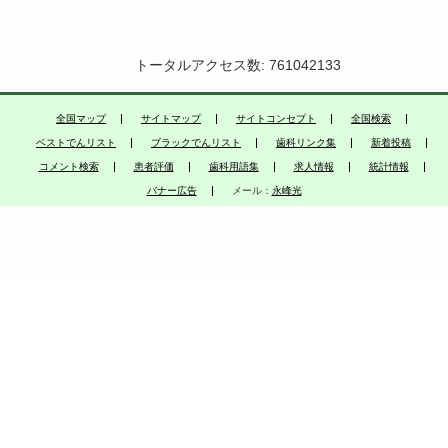
トータルアクセス数: 761042133
全国マップ
サイトマップ
サイトコンセプト
全国検索
ベストでんリスト
ブラックでんリスト
歯科リンク集
新着投稿
コメント検索
患者評価
歯科用語集
求人情報
統計情報
バナー広告
メール：
永峰光