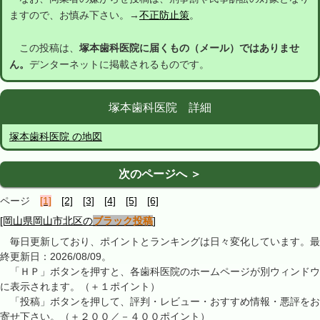
ますので、お慎み下さい。→
不正防止策
。
この投稿は、
塚本歯科医院に届くもの（メール）ではありませ
ん。
デンターネットに掲載されるものです。
塚本歯科医院 詳細
塚本歯科医院 の地図
次のページへ ＞
ページ
[1]
[2]
[3]
[4]
[5]
[6]
[岡山県岡山市北区の
ブラック投稿
]
毎日更新しており、ポイントとランキングは日々変化しています。最
終更新日：2026/08/09。
「ＨＰ」ボタンを押すと、各歯科医院のホームページが別ウィンドウ
に表示されます。（＋１ポイント）
「投稿」ボタンを押して、評判・レビュー・おすすめ情報・悪評をお
寄せ下さい。（＋２００／－４００ポイント）