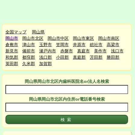
全国マップ
岡山県
岡山市
岡山市北区
岡山市中区
岡山市東区
岡山市南区
倉敷市
津山市
玉野市
笠岡市
井原市
総社市
高梁市
新見市
備前市
瀬戸内市
赤磐市
真庭市
美作市
浅口市
和気郡
都窪郡
浅口郡
小田郡
真庭郡
苫田郡
勝田郡
英田郡
久米郡
加賀郡
岡山県岡山市北区
内
歯科医院名or法人名検索
岡山県岡山市北区
内
住所or電話番号検索