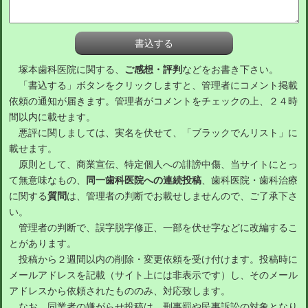
塚本歯科医院に関する、
ご感想・評判
などをお書き下さい。
「書込する」ボタンをクリックしますと、管理者にコメント掲載
依頼の通知が届きます。管理者がコメントをチェックの上、２４時
間以内に載せます。
悪評に関しましては、実名を伏せて、「ブラックでんリスト」に
載せます。
原則として、商業宣伝、特定個人への誹謗中傷、当サイトにとっ
て無意味なもの、
同一歯科医院への連続投稿
、歯科医院・歯科治療
に関する
質問
は、管理者の判断でお載せしませんので、ご了承下さ
い。
管理者の判断で、誤字脱字修正、一部を伏せ字などに改編するこ
とがあります。
投稿から２週間以内の削除・変更依頼を受け付けます。投稿時に
メールアドレスを記載（サイト上には非表示です）し、そのメール
アドレスから依頼されたもののみ、対応致します。
なお、同業者の嫌がらせ投稿は、刑事罰や民事訴訟の対象となり