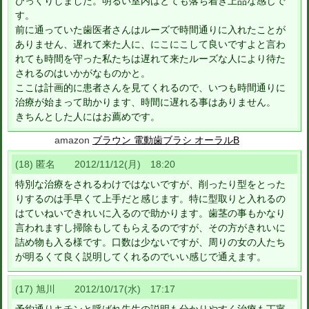
びっくりしました。明るい室内はとても落ち着き上品な感じで
す。
前に通っていた歯医者さんはルーズで時間通りに入れたことが
ありません、遅れて来た人に、にこにこして良いですよと言わ
れても時間を守った私たちは遅れて来たルーズな人により待た
されるのはいかがなものかと。
ここは計画的に患者さんを見てくれるので、いつも時間通りに
治療が始まって助かります、時間に遅れる事はありません。
きちんとした人にはお薦めです。
amazon
ブラウン 電動歯ブラシ オーラルB
(18) 匿名 2012/11/12(月) 18:20
特別な治療をされるわけではないですが、削ったり型をとった
りするのは手早くて上手だと感じます。特に型取りと入れるの
はていねいできれいに入るので助かります。歯茎の事もかなり
言われますし掃除もしてもらえるのですが、その方がきれいに
詰め物も入る様です。口数は少ないですが、周りの女の人たち
が明るくて良く説明してくれるのでいい感じで通えます。
(17) 旭川 2012/10/17(水) 17:17