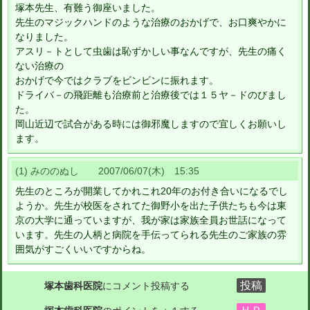
塚本先生、有難う御座いました。
先生のマジックハンドのような治療のおかげで、お口爽やかに
なりました。
アスリ－トとして虫歯は恥ずかしい事なんですが、先生の痛く
ない治療の
おかげで今ではクラブをビンビンに振れます。
ドライバ－の飛距離も治療前と治療後では１５ヤ－ドのびまし
た。
岡山近辺で試合がある時には御邪魔しますので宜しくお願いし
ます。
(1) みののぬし 2007/06/07(木) 15:35
先生のところが開業してかれこれ20年のお付き合いになるでし
ようか。先生が校医をされてた御野小を出た子供たちも今は東
京の大学に通っていますが、我が家は家族全員お世話になって
います。先生の人柄と病院を手伝ってられる先生のご家族の雰
囲気がすごくいいですからね。
塚本歯科医院
にコメント投稿する