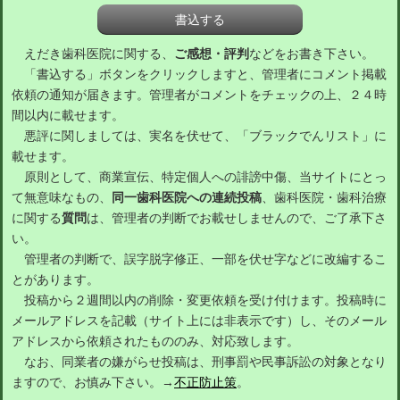
えだき歯科医院に関する、
ご感想・評判
などをお書き下さい。
「書込する」ボタンをクリックしますと、管理者にコメント掲載
依頼の通知が届きます。管理者がコメントをチェックの上、２４時
間以内に載せます。
悪評に関しましては、実名を伏せて、「ブラックでんリスト」に
載せます。
原則として、商業宣伝、特定個人への誹謗中傷、当サイトにとっ
て無意味なもの、
同一歯科医院への連続投稿
、歯科医院・歯科治療
に関する
質問
は、管理者の判断でお載せしませんので、ご了承下さ
い。
管理者の判断で、誤字脱字修正、一部を伏せ字などに改編するこ
とがあります。
投稿から２週間以内の削除・変更依頼を受け付けます。投稿時に
メールアドレスを記載（サイト上には非表示です）し、そのメール
アドレスから依頼されたもののみ、対応致します。
なお、同業者の嫌がらせ投稿は、刑事罰や民事訴訟の対象となり
ますので、お慎み下さい。→
不正防止策
。