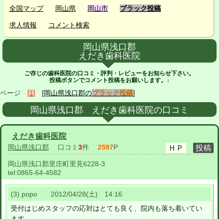
全国マップ
岡山県
岡山市
ブラック投稿
求人情報
コメント検索
岡山県浅口郡
えだき歯科医院
ご存じの歯科医院の口コミ・評判・レビューをお知らせ下さい。
投稿ボタンでコメント投稿をお願いします。↓
ページ
[1]
[岡山県浅口郡の
ブラック投稿
]
岡山県浅口郡 えだき歯科医院の口コミ
えだき歯科医院
岡山県浅口郡
口コミ
3
件
2597
P
岡山県浅口郡里庄町里見6228-3
tel:
0865-64-4582
(3) popo 2012/04/28(土) 14:16
受付はじめスタッフの応対はとても良く、院内も落ち着いてい
ます。