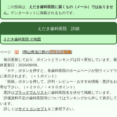
この投稿は、
えだき歯科医院に届くもの（メール）ではありませ
ん。
デンターネットに掲載されるものです。
えだき歯科医院 詳細
えだき歯科医院 の地図
ページ
[1]
[岡山県浅口郡の
ブラック投稿
]
毎日更新しており、ポイントとランキングは日々変化しています。最
終更新日：2026/08/08。
「ＨＰ」ボタンを押すと、各歯科医院のホームページが別ウィンドウ
に表示されます。（＋１ポイント）
「投稿」ボタンを押して、評判・レビュー・おすすめ情報・悪評をお
寄せ下さい。（＋２００／－４００ポイント）
悪評は
ブラックでんリスト
に歯科医院名を伏せて掲載しています。
評価資料不足の歯科医院等についてはランキングから外して表示して
います。
詳しくは
サイトコンセプト
をご参照下さい。