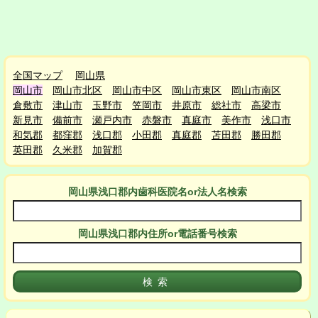
全国マップ
岡山県
岡山市
岡山市北区
岡山市中区
岡山市東区
岡山市南区
倉敷市
津山市
玉野市
笠岡市
井原市
総社市
高梁市
新見市
備前市
瀬戸内市
赤磐市
真庭市
美作市
浅口市
和気郡
都窪郡
浅口郡
小田郡
真庭郡
苫田郡
勝田郡
英田郡
久米郡
加賀郡
岡山県浅口郡
内
歯科医院名or法人名検索
岡山県浅口郡
内
住所or電話番号検索