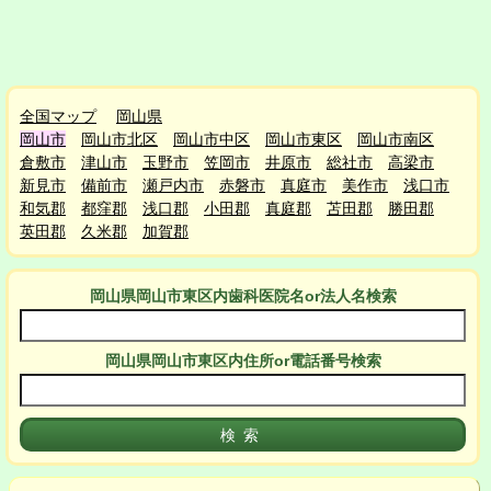
全国マップ
岡山県
岡山市
岡山市北区
岡山市中区
岡山市東区
岡山市南区
倉敷市
津山市
玉野市
笠岡市
井原市
総社市
高梁市
新見市
備前市
瀬戸内市
赤磐市
真庭市
美作市
浅口市
和気郡
都窪郡
浅口郡
小田郡
真庭郡
苫田郡
勝田郡
英田郡
久米郡
加賀郡
岡山県岡山市東区
内
歯科医院名or法人名検索
岡山県岡山市東区
内
住所or電話番号検索