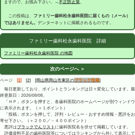
ますので、お慎み下さい。→
不正防止策
。
この投稿は、
ファミリー歯科松永歯科医院に届くもの（メール）
ではありません。
デンターネットに掲載されるものです。
ファミリー歯科松永歯科医院 詳細
ファミリー歯科松永歯科医院 の地図
次のページへ ＞
ページ
[1]
[2]
[岡山県岡山市東区の
ブラック投稿
]
毎日更新しており、ポイントとランキングは日々変化しています。最
終更新日：2026/08/08。
「ＨＰ」ボタンを押すと、各歯科医院のホームページが別ウィンドウ
に表示されます。（＋１ポイント）
「投稿」ボタンを押して、評判・レビュー・おすすめ情報・悪評をお
寄せ下さい。（＋２００／－４００ポイント）
悪評は
ブラックでんリスト
に歯科医院名を伏せて掲載しています。
評価資料不足の歯科医院等についてはランキングから外して表示して