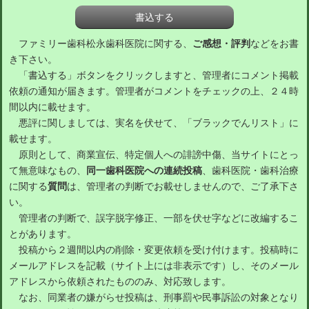
ファミリー歯科松永歯科医院に関する、
ご感想・評判
などをお書
き下さい。
「書込する」ボタンをクリックしますと、管理者にコメント掲載
依頼の通知が届きます。管理者がコメントをチェックの上、２４時
間以内に載せます。
悪評に関しましては、実名を伏せて、「ブラックでんリスト」に
載せます。
原則として、商業宣伝、特定個人への誹謗中傷、当サイトにとっ
て無意味なもの、
同一歯科医院への連続投稿
、歯科医院・歯科治療
に関する
質問
は、管理者の判断でお載せしませんので、ご了承下さ
い。
管理者の判断で、誤字脱字修正、一部を伏せ字などに改編するこ
とがあります。
投稿から２週間以内の削除・変更依頼を受け付けます。投稿時に
メールアドレスを記載（サイト上には非表示です）し、そのメール
アドレスから依頼されたもののみ、対応致します。
なお、同業者の嫌がらせ投稿は、刑事罰や民事訴訟の対象となり