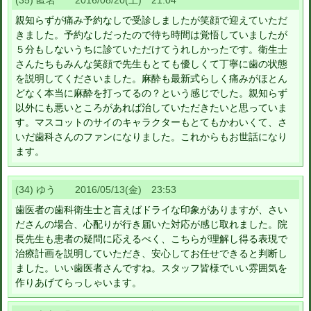
(35) 匿名 2016/08/20(土) 21:04
親知らずが痛み予約なしで受診しましたが笑顔で迎えていただ
きました。予約なしだったので待ち時間は覚悟していましたが
５分もしないうちに診ていただけてうれしかったです。衛生士
さんたちもみんな笑顔で先生もとても優しくて丁寧に歯の状態
を説明してくださいました。麻酔も最新式らしく痛みがほとん
どなく本当に麻酔を打ってるの？という感じでした。親知らず
以外にも悪いところがあれば治していただきたいと思っていま
す。マスコットのサイのキャラクターもとてもかわいくて、さ
いだ歯科さんのファンになりました。これからもお世話になり
ます。
(34) ゆう 2016/05/13(金) 23:53
歯医者の歯科衛生士と言えばドライな印象がありますが、さい
ださんの場合、心配りが行き届いた対応が感じ取れました。院
長先生も患者の疑問に応えるべく、こちらが理解し得る表現で
治療計画を説明していただき、安心してお任せできると判断し
ました。いい歯医者さんですね。スタッフ皆様でいい雰囲気を
作りあげてらっしゃいます。