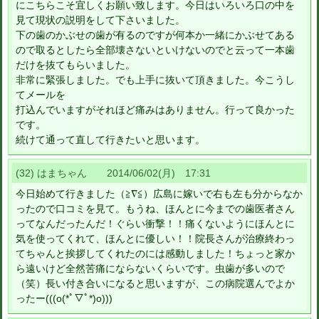
にこちらこそ宜しくお願い致します。今日はいろいろ口の中を
見て現状の説明をして下さいました。
下の歯のかぶせの歯が有るのですが何本か一緒にかぶせてある
ので取るとしたら全部壊さないといけないのでと云って一本歯
だけを抜てもらいました。
非常に緊張しました。でも上手に抜いて頂きました。今こうし
てメールを
打込んでいますがそれほど痛みはありません。行って良かった
です。
続けて通って直して行きたいと思います。
(32) はまちゃん 2014/06/02(月) 17:31
今日始めて行きました（≧∇≦）広島に嫁いで右も左も分からなか
ったので口コミを見て。もうね、ほんとに今までの歯医者さん
ってなんだったんだ！ぐらい衝撃！！痛くないようにほんとに
気を使ってくれて、ほんとに優しい！！院長さんが治療終わっ
てちゃんと挨拶してくれたのには感動しました！ちょっと家か
ら遠いけど全然苦痛にならないくらいです。虫歯が多いので
（笑）長い付き合いになると思いますが、この病院選んでよか
ったー(((o(*ﾟ▽ﾟ*)o)))