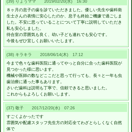
(39) りょうママ 2019/02/20(水) 16:30
８ヶ月の息子の歯を診ていただきました。優しい先生や歯科衛
生士さんの表情に安心したのか、息子も終始ご機嫌で過ごしま
した。不安に思っていることについて丁寧に説明していただき
私も安心しました。
待合室の雰囲気も良く、幼い子ども連れでも安心です。
今後もぜひ宜しくお願いいたします。
(38) キラキラ 2018/06/14(木) 17:12
今まで色々な歯科医院に通ってやっと自分に合った歯科医院が
見つかった様に思います。
機械や医師の数などここだと思って行っても、長々と一年も虫
歯治療に通った事もあります。
さいだ歯科は説明も丁寧で、信頼できると思いました。
これからもよろしくお願いします。
(37) 敬子 2017/12/20(水) 07:26
すごくよかったです
雰囲気や配慮スタッフ先生方の対応全てわざとらしくなく自然
体で