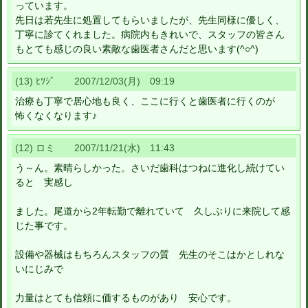
っています。
先日は若先生に処置してもらいましたが、先生同様に優しく、
丁寧に診てくれました。病院内もきれいで、スタッフの皆さん
もとても感じの良い素敵な歯医者さんだと思います(^○^)
(13) ﾋﾂｼﾞ 2007/12/03(月) 09:19
治療も丁寧で居心地も良く、ここに行くと歯医者に行くのが
怖くなくなります♪
(12) ロミ 2007/11/21(水) 11:43
う～ん。素晴らしかった。さいだ歯科はつねに進化し続けてい
ると 実感し
ました。尾道から2年転勤で離れていて 久しぶりに来院して感
じた事です。
設備や器械はもちろんスタッフの質 先生のそこはかとしれな
いにじみで
力量はとても信頼に価するものがあり 安心です。