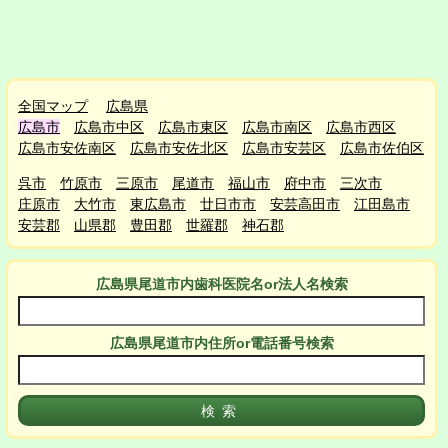
全国マップ
広島県
広島市
広島市中区
広島市東区
広島市南区
広島市西区
広島市安佐南区
広島市安佐北区
広島市安芸区
広島市佐伯区
呉市
竹原市
三原市
尾道市
福山市
府中市
三次市
庄原市
大竹市
東広島市
廿日市市
安芸高田市
江田島市
安芸郡
山県郡
豊田郡
世羅郡
神石郡
広島県尾道市
内
歯科医院名or法人名検索
広島県尾道市
内
住所or電話番号検索