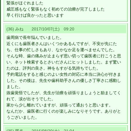
緊張がほぐれました
威圧感もなく緊張もなく初めての治療が完了しました
早く行けば良かったと思います
(36) みね 2017/10/07(土) 09:20
歯周病で長年悩んでいました。
近くにも歯医者さんはいくつかあるんですが、不安が先にた
ち、仕事の忙しさもあり、なかなか足を運べませんでした。
そんな時、歯の痛みが止まらず思い切って歯医者に行こうと思
い、ネット検索するとさいださんにヒットしました。まず驚い
たのは、評判の良さ。神をもすがる気持ちでした。
予約電話をすると感じのよい女性の対応に本当に決心が付きま
した。その後は、先生や歯科助手さんの優しさ丁寧さに感動し
ました。
抜歯覚悟でしたが、先生が治療を頑張りましょうと励ましてく
れて、涙が出そうでした。
家から少し離れていますが、頑張って通おうと思います。
なんだか、歯医者に行くのが楽しみになりそうです。ありがと
うございました。