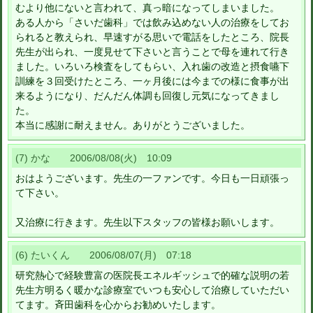
むより他にないと言われて、真っ暗になってしまいました。
ある人から「さいだ歯科」では飲み込めない人の治療をしてお
られると教えられ、早速すがる思いで電話をしたところ、院長
先生が出られ、一度見せて下さいと言うことで母を連れて行き
ました。いろいろ検査をしてもらい、入れ歯の改造と摂食嚥下
訓練を３回受けたところ、一ヶ月後には今までの様に食事が出
来るようになり、だんだん体調も回復し元気になってきまし
た。
本当に感謝に耐えません。ありがとうございました。
(7) かな 2006/08/08(火) 10:09
おはようございます。先生の一ファンです。今日も一日頑張っ
て下さい。
又治療に行きます。先生以下スタッフの皆様お願いします。
(6) たいくん 2006/08/07(月) 07:18
研究熱心で経験豊富の医院長エネルギッシュで的確な説明の若
先生方明るく暖かな診療室でいつも安心して治療していただい
てます。斉田歯科を心からお勧めいたします。