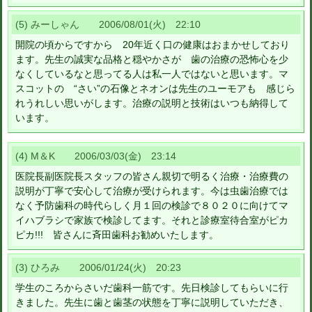
(5) みーしゃん 2006/08/01(火) 22:10
開院の頃からですから 20年近く口の健康はおまかせしており
ます。先生の誠実な品格と穏やかさが 歯の治療の恐怖心を少
なくしているなと思ってる人は私一人ではないと思います。マ
スコットの “さい”の石像とネオンは先生のユーモアも 感じら
れうれしい思いがします。治療の説明と技術はいつも納得して
います。
(4) M＆K 2006/03/03(金) 23:14
医院長副医院長スタッフの皆さん親切で明るく治療・治療費の
説明が丁寧で安心して治療が受けられます。今は虫歯治療では
なく予防歯科の時代らしく月１回の検診で８０２０に向けてマ
イハブラシで家族で検診してます。それと診療室待合室がピカ
ピカ!!! 皆さんに斉田歯科お勧めいたします。
(3) ひろみ 2006/01/24(火) 20:23
学生のころからさいだ歯科一筋です。先日検診してもらいに行
きました。先生に歯と歯茎の状態を丁寧に説明していただき、