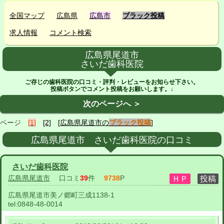
全国マップ
広島県
広島市
ブラック投稿
求人情報
コメント検索
広島県尾道市
さいだ歯科医院
ご存じの歯科医院の口コミ・評判・レビューをお知らせ下さい。
投稿ボタンでコメント投稿をお願いします。↓
次のページへ ＞
ページ
[1]
[2]
[広島県尾道市の
ブラック投稿
]
広島県尾道市 さいだ歯科医院の口コミ
さいだ歯科医院
広島県尾道市
口コミ
39
件
9738
P
広島県尾道市美ノ郷町三成1138-1
tel:
0848-48-0014