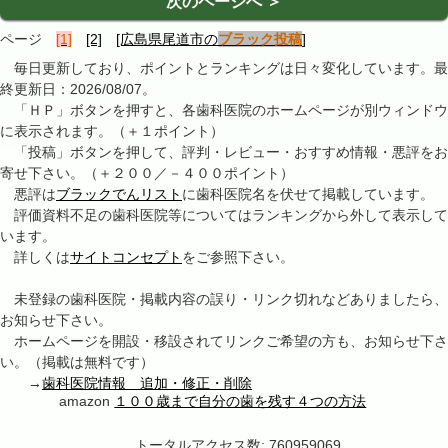
次のページへ ＞
ページ
[1]
[2]
[広島県尾道市の
ブラック投稿
]
毎日更新しており、ポイントとランキングは日々変化しています。最
終更新日：2026/08/07。
「ＨＰ」ボタンを押すと、各歯科医院のホームページが別ウィンドウ
に表示されます。（＋１ポイント）
「投稿」ボタンを押して、評判・レビュー・おすすめ情報・悪評をお
寄せ下さい。（＋２００／－４００ポイント）
悪評は
ブラックでんリスト
に歯科医院名を伏せて掲載しています。
評価資料不足の歯科医院等についてはランキングから外して表示して
います。
詳しくは
サイトコンセプト
をご参照下さい。
未登録の歯科医院・掲載内容の誤り・リンク切れなどありましたら、
お知らせ下さい。
ホームページを開設・移設されてリンクご希望の方も、お知らせ下さ
い。（掲載は無料です）
→
歯科医院情報 追加・修正・削除
amazon
１００歳まで自分の歯を残す４つの方法
トータルアクセス数: 760959069