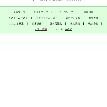
全国マップ
サイトマップ
サイトコンセプト
全国検索
ベストでんリスト
ブラックでんリスト
歯科リンク集
新着投稿
コメント検索
患者評価
歯科用語集
求人情報
統計情報
バナー広告
メール：
永峰光