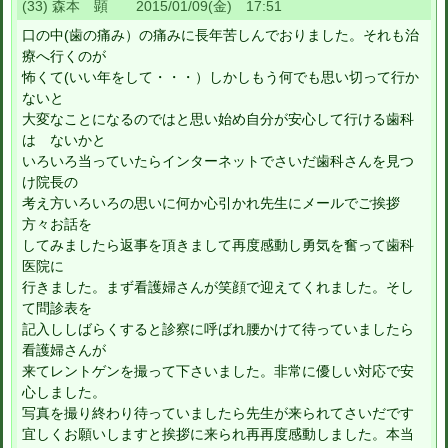
(33) 森本 顕 2015/01/09(金) 17:51
口の中(歯の痛み）の痛みに長年苦しんでおりました。それも治
療へ行くのが
怖くて(いい年をして・・・）しかしもう何でも思い切って行か
ないと
大変なことになるのではと思い始め自分が安心して行ける歯科
は ないかと
いろいろ当っていたらインターネットでさいだ歯科さんを見つ
け院長の
考え方いろいろの思いに何か心引かれ先生にメールでご挨拶
方々お話を
してみましたら返事を頂きまして再度感動し勇気を奮って歯科
医院に
行きました。まず看護婦さんが笑顔で迎えてくれました。そし
て問診表を
記入ししばらくすると診察に呼ばれ腰かけて待っていましたら
看護婦さんが
来てレントゲンを撮って下さいました。非常に優しい対応で安
心しました。
写真を撮り終わり待っていましたら先生が来られてさいだです
宜しくお願いしますと挨拶に来られ再再度感動しました。本当