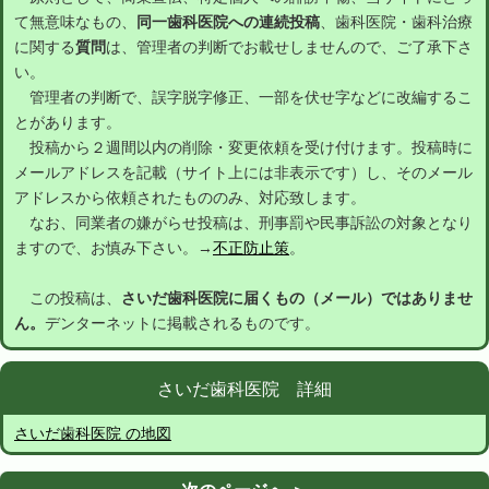
て無意味なもの、
同一歯科医院への連続投稿
、歯科医院・歯科治療
に関する
質問
は、管理者の判断でお載せしませんので、ご了承下さ
い。
管理者の判断で、誤字脱字修正、一部を伏せ字などに改編するこ
とがあります。
投稿から２週間以内の削除・変更依頼を受け付けます。投稿時に
メールアドレスを記載（サイト上には非表示です）し、そのメール
アドレスから依頼されたもののみ、対応致します。
なお、同業者の嫌がらせ投稿は、刑事罰や民事訴訟の対象となり
ますので、お慎み下さい。→
不正防止策
。
この投稿は、
さいだ歯科医院に届くもの（メール）ではありませ
ん。
デンターネットに掲載されるものです。
さいだ歯科医院 詳細
さいだ歯科医院 の地図