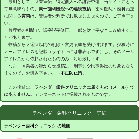
原則として、商業宣伝、特定個人への誹謗中傷、当サイトにとっ
て無意味なもの、
同一歯科医院への連続投稿
、歯科医院・歯科治療
に関する
質問
は、管理者の判断でお載せしませんので、ご了承下さ
い。
管理者の判断で、誤字脱字修正、一部を伏せ字などに改編するこ
とがあります。
投稿から２週間以内の削除・変更依頼を受け付けます。投稿時に
メールアドレスを記載（サイト上には非表示です）し、そのメール
アドレスから依頼されたもののみ、対応致します。
なお、同業者の嫌がらせ投稿は、刑事罰や民事訴訟の対象となり
ますので、お慎み下さい。→
不正防止策
。
この投稿は、
ラベンダー歯科クリニックに届くもの（メール）で
はありません。
デンターネットに掲載されるものです。
ラベンダー歯科クリニック 詳細
ラベンダー歯科クリニック の地図