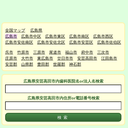
全国マップ
広島県
広島市
広島市中区
広島市東区
広島市南区
広島市西区
広島市安佐南区
広島市安佐北区
広島市安芸区
広島市佐伯区
呉市
竹原市
三原市
尾道市
福山市
府中市
三次市
庄原市
大竹市
東広島市
廿日市市
安芸高田市
江田島市
安芸郡
山県郡
豊田郡
世羅郡
神石郡
広島県安芸高田市
内
歯科医院名or法人名検索
広島県安芸高田市
内
住所or電話番号検索