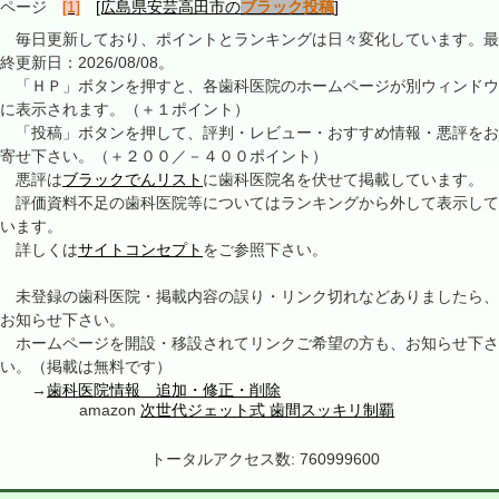
ページ
[1]
[広島県安芸高田市の
ブラック投稿
]
毎日更新しており、ポイントとランキングは日々変化しています。最
終更新日：2026/08/08。
「ＨＰ」ボタンを押すと、各歯科医院のホームページが別ウィンドウ
に表示されます。（＋１ポイント）
「投稿」ボタンを押して、評判・レビュー・おすすめ情報・悪評をお
寄せ下さい。（＋２００／－４００ポイント）
悪評は
ブラックでんリスト
に歯科医院名を伏せて掲載しています。
評価資料不足の歯科医院等についてはランキングから外して表示して
います。
詳しくは
サイトコンセプト
をご参照下さい。
未登録の歯科医院・掲載内容の誤り・リンク切れなどありましたら、
お知らせ下さい。
ホームページを開設・移設されてリンクご希望の方も、お知らせ下さ
い。（掲載は無料です）
→
歯科医院情報 追加・修正・削除
amazon
次世代ジェット式 歯間スッキリ制覇
トータルアクセス数: 760999600