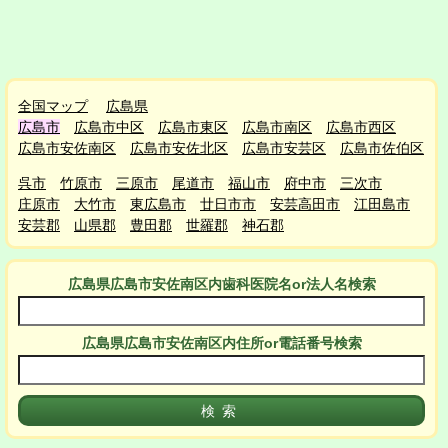
全国マップ
広島県
広島市
広島市中区
広島市東区
広島市南区
広島市西区
広島市安佐南区
広島市安佐北区
広島市安芸区
広島市佐伯区
呉市
竹原市
三原市
尾道市
福山市
府中市
三次市
庄原市
大竹市
東広島市
廿日市市
安芸高田市
江田島市
安芸郡
山県郡
豊田郡
世羅郡
神石郡
広島県広島市安佐南区
内
歯科医院名or法人名検索
広島県広島市安佐南区
内
住所or電話番号検索