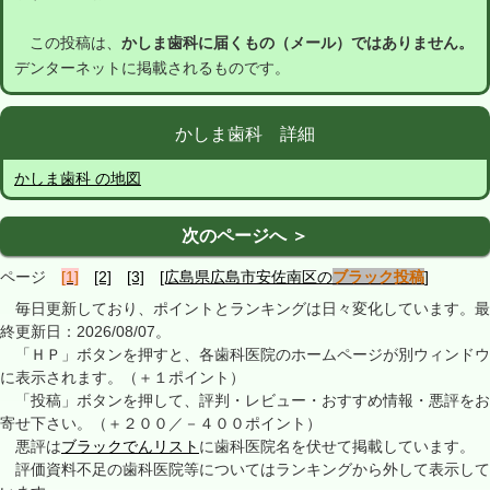
この投稿は、
かしま歯科に届くもの（メール）ではありません。
デンターネットに掲載されるものです。
かしま歯科 詳細
かしま歯科 の地図
次のページへ ＞
ページ
[1]
[2]
[3]
[広島県広島市安佐南区の
ブラック投稿
]
毎日更新しており、ポイントとランキングは日々変化しています。最
終更新日：2026/08/07。
「ＨＰ」ボタンを押すと、各歯科医院のホームページが別ウィンドウ
に表示されます。（＋１ポイント）
「投稿」ボタンを押して、評判・レビュー・おすすめ情報・悪評をお
寄せ下さい。（＋２００／－４００ポイント）
悪評は
ブラックでんリスト
に歯科医院名を伏せて掲載しています。
評価資料不足の歯科医院等についてはランキングから外して表示して