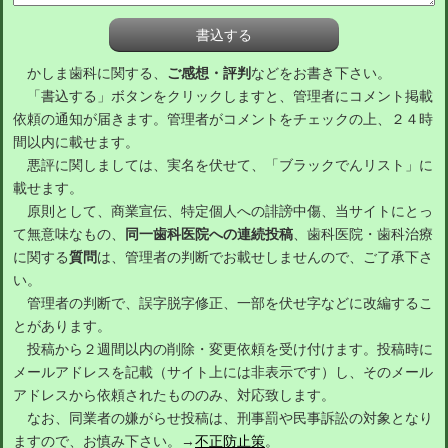
かしま歯科に関する、
ご感想・評判
などをお書き下さい。
「書込する」ボタンをクリックしますと、管理者にコメント掲載
依頼の通知が届きます。管理者がコメントをチェックの上、２４時
間以内に載せます。
悪評に関しましては、実名を伏せて、「ブラックでんリスト」に
載せます。
原則として、商業宣伝、特定個人への誹謗中傷、当サイトにとっ
て無意味なもの、
同一歯科医院への連続投稿
、歯科医院・歯科治療
に関する
質問
は、管理者の判断でお載せしませんので、ご了承下さ
い。
管理者の判断で、誤字脱字修正、一部を伏せ字などに改編するこ
とがあります。
投稿から２週間以内の削除・変更依頼を受け付けます。投稿時に
メールアドレスを記載（サイト上には非表示です）し、そのメール
アドレスから依頼されたもののみ、対応致します。
なお、同業者の嫌がらせ投稿は、刑事罰や民事訴訟の対象となり
ますので、お慎み下さい。→
不正防止策
。