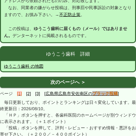
アドレスから依頼されたもののみ、対応致します。
なお、同業者の嫌がらせ投稿は、刑事罰や民事訴訟の対象となり
ますので、お慎み下さい。→
不正防止策
。
この投稿は、
ゆうこう歯科に届くもの（メール）ではありませ
ん。
デンターネットに掲載されるものです。
ゆうこう歯科 詳細
ゆうこう歯科 の地図
次のページへ ＞
ページ
[1]
[2]
[3]
[広島県広島市安佐南区の
ブラック投稿
]
毎日更新しており、ポイントとランキングは日々変化しています。最
終更新日：2026/08/10。
「ＨＰ」ボタンを押すと、各歯科医院のホームページが別ウィンドウ
に表示されます。（＋１ポイント）
「投稿」ボタンを押して、評判・レビュー・おすすめ情報・悪評をお
寄せ下さい。（＋２００／－４００ポイント）