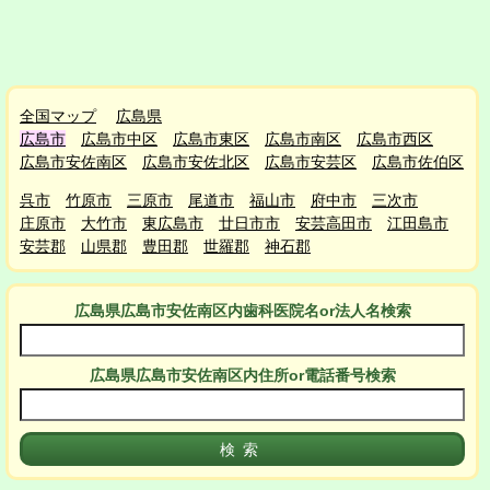
全国マップ
広島県
広島市
広島市中区
広島市東区
広島市南区
広島市西区
広島市安佐南区
広島市安佐北区
広島市安芸区
広島市佐伯区
呉市
竹原市
三原市
尾道市
福山市
府中市
三次市
庄原市
大竹市
東広島市
廿日市市
安芸高田市
江田島市
安芸郡
山県郡
豊田郡
世羅郡
神石郡
広島県広島市安佐南区
内
歯科医院名or法人名検索
広島県広島市安佐南区
内
住所or電話番号検索