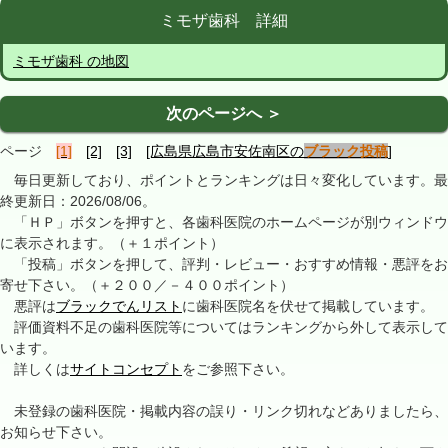
ミモザ歯科 詳細
ミモザ歯科 の地図
次のページへ ＞
ページ
[1]
[2]
[3]
[広島県広島市安佐南区の
ブラック投稿
]
毎日更新しており、ポイントとランキングは日々変化しています。最
終更新日：2026/08/06。
「ＨＰ」ボタンを押すと、各歯科医院のホームページが別ウィンドウ
に表示されます。（＋１ポイント）
「投稿」ボタンを押して、評判・レビュー・おすすめ情報・悪評をお
寄せ下さい。（＋２００／－４００ポイント）
悪評は
ブラックでんリスト
に歯科医院名を伏せて掲載しています。
評価資料不足の歯科医院等についてはランキングから外して表示して
います。
詳しくは
サイトコンセプト
をご参照下さい。
未登録の歯科医院・掲載内容の誤り・リンク切れなどありましたら、
お知らせ下さい。