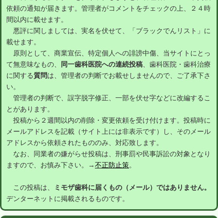
依頼の通知が届きます。管理者がコメントをチェックの上、２４時
間以内に載せます。
悪評に関しましては、実名を伏せて、「ブラックでんリスト」に
載せます。
原則として、商業宣伝、特定個人への誹謗中傷、当サイトにとっ
て無意味なもの、
同一歯科医院への連続投稿
、歯科医院・歯科治療
に関する
質問
は、管理者の判断でお載せしませんので、ご了承下さ
い。
管理者の判断で、誤字脱字修正、一部を伏せ字などに改編するこ
とがあります。
投稿から２週間以内の削除・変更依頼を受け付けます。投稿時に
メールアドレスを記載（サイト上には非表示です）し、そのメール
アドレスから依頼されたもののみ、対応致します。
なお、同業者の嫌がらせ投稿は、刑事罰や民事訴訟の対象となり
ますので、お慎み下さい。→
不正防止策
。
この投稿は、
ミモザ歯科に届くもの（メール）ではありません。
デンターネットに掲載されるものです。