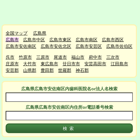
全国マップ
広島県
広島市
広島市中区
広島市東区
広島市南区
広島市西区
広島市安佐南区
広島市安佐北区
広島市安芸区
広島市佐伯区
呉市
竹原市
三原市
尾道市
福山市
府中市
三次市
庄原市
大竹市
東広島市
廿日市市
安芸高田市
江田島市
安芸郡
山県郡
豊田郡
世羅郡
神石郡
広島県広島市安佐南区
内
歯科医院名or法人名検索
広島県広島市安佐南区
内
住所or電話番号検索