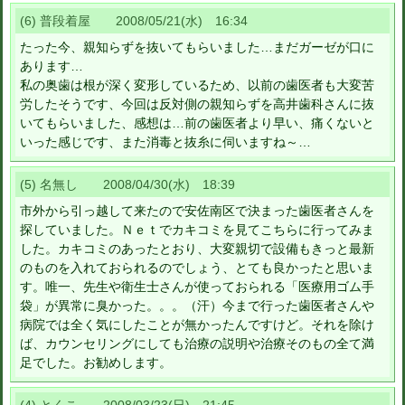
(6) 普段着屋 2008/05/21(水) 16:34
たった今、親知らずを抜いてもらいました…まだガーゼが口に
あります…
私の奥歯は根が深く変形しているため、以前の歯医者も大変苦
労したそうです、今回は反対側の親知らずを高井歯科さんに抜
いてもらいました、感想は…前の歯医者より早い、痛くないと
いった感じです、また消毒と抜糸に伺いますね～…
(5) 名無し 2008/04/30(水) 18:39
市外から引っ越して来たので安佐南区で決まった歯医者さんを
探していました。Ｎｅｔでカキコミを見てこちらに行ってみま
した。カキコミのあったとおり、大変親切で設備もきっと最新
のものを入れておられるのでしょう、とても良かったと思いま
す。唯一、先生や衛生士さんが使っておられる「医療用ゴム手
袋」が異常に臭かった。。。（汗）今まで行った歯医者さんや
病院では全く気にしたことが無かったんですけど。それを除け
ば、カウンセリングにしても治療の説明や治療そのもの全て満
足でした。お勧めします。