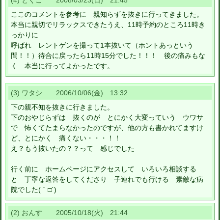
(4) とくこ 2008/03/23(日) 21:45
ここのコメントを参考に 親知らずを抜きに行ってきました。
本当に親切でリラックスできたうえ、11時予約のところ11時き
っかりに
呼ばれ レントゲンを撮って1本抜いて（ホントあっという
間！！）待合に戻ったら11時15分でした！！！ 後の痛みもな
く 本当に行ってよかったです。
(3) ワタシ 2006/10/06(金) 13:32
下の親不知を抜きに行きました。
下のおやじらずは 抜くのが とにかく大変っていう ウワサ
で 怖くてたまらなかったのですが、他の方も書かれてますけ
ど、とにかく 痛くない・・・！！
え？もう抜いたの？？って 感じでした
行く前に ホームページにアクセスして いろいろ相談する
と 丁寧な返答をしてくださり 子連れでも行ける 素敵な病
院でした(｀□´)
(2) おんす 2005/10/18(火) 21:44