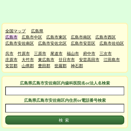
全国マップ
広島県
広島市
広島市中区
広島市東区
広島市南区
広島市西区
広島市安佐南区
広島市安佐北区
広島市安芸区
広島市佐伯区
呉市
竹原市
三原市
尾道市
福山市
府中市
三次市
庄原市
大竹市
東広島市
廿日市市
安芸高田市
江田島市
安芸郡
山県郡
豊田郡
世羅郡
神石郡
広島県広島市安佐南区
内
歯科医院名or法人名検索
広島県広島市安佐南区
内
住所or電話番号検索