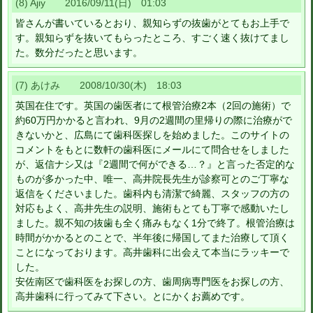
(8) Ajiy 2016/09/11(日) 01:03
皆さんが書いているとおり、親知らずの抜歯がとてもお上手で
す。親知らずを抜いてもらったところ、すごく速く抜けてまし
た。数分だったと思います。
(7) あけみ 2008/10/30(木) 18:03
英国在住です。英国の歯医者にて根管治療2本（2回の施術）で
約60万円かかると言われ、9月の2週間の里帰りの際に治療がで
きないかと、広島にて歯科医探しを始めました。このサイトの
コメントをもとに数軒の歯科医にメールにて問合せをしました
が、返信ナシ又は『2週間で何ができる…？』と言った否定的な
ものが多かった中、唯一、高井院長先生が診察可とのご丁寧な
返信をくださいました。歯科内も清潔で綺麗、スタッフの方の
対応もよく、高井先生の説明、施術もとても丁寧で感動いたし
ました。親不知の抜歯も全く痛みもなく1分で終了。根管治療は
時間がかかるとのことで、半年後に帰国してまた治療して頂く
ことになっております。高井歯科に出会えて本当にラッキーで
した。
安佐南区で歯科医をお探しの方、歯周病専門医をお探しの方、
高井歯科に行ってみて下さい。とにかくお薦めです。