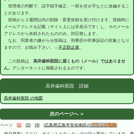
管理者の判断で、誤字脱字修正、一部を伏せ字などに改編するこ
とがあります。
投稿から２週間以内の削除・変更依頼を受け付けます。投稿時に
メールアドレスを記載（サイト上には非表示です）し、そのメール
アドレスから依頼されたもののみ、対応致します。
なお、同業者の嫌がらせ投稿は、刑事罰や民事訴訟の対象となり
ますので、お慎み下さい。→
不正防止策
。
この投稿は、
高井歯科医院に届くもの（メール）ではありませ
ん。
デンターネットに掲載されるものです。
高井歯科医院 詳細
高井歯科医院 の地図
次のページへ ＞
ページ
[1]
[2]
[3]
[広島県広島市安佐南区の
ブラック投稿
]
毎日更新しており、ポイントとランキングは日々変化しています。最