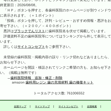
終更新日：2026/08/08。
「ＨＰ」ボタンを押すと、各歯科医院のホームページが別ウィンドウ
に表示されます。（＋１ポイント）
「投稿」ボタンを押して、評判・レビュー・おすすめ情報・悪評をお
寄せ下さい。（＋２００／－４００ポイント）
悪評は
ブラックでんリスト
に歯科医院名を伏せて掲載しています。
評価資料不足の歯科医院等についてはランキングから外して表示して
います。
詳しくは
サイトコンセプト
をご参照下さい。
未登録の歯科医院・掲載内容の誤り・リンク切れなどありましたら、
お知らせ下さい。
ホームページを開設・移設されてリンクご希望の方も、お知らせ下さ
い。（掲載は無料です）
→
歯科医院情報 追加・修正・削除
amazon
歯科用レジン 歯の充填材料 歯の修復キット
トータルアクセス数: 761006552
全国マップ
サイトマップ
サイトコンセプト
全国検索