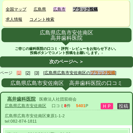
全国マップ
広島県
広島市
ブラック投稿
求人情報
コメント検索
広島県広島市安佐南区
高井歯科医院
ご存じの歯科医院の口コミ・評判・レビューをお知らせ下さい。
投稿ボタンでコメント投稿をお願いします。↓
次のページへ ＞
ページ
[1]
[2]
[3]
[広島県広島市安佐南区の
ブラック投稿
]
広島県広島市安佐南区 高井歯科医院の口コミ
高井歯科医院
医療法人社団双樹会
広島県広島市安佐南区
口コミ
8
件
5401
P
広島県広島市安佐南区東原1-1-2
tel:
082-874-1811