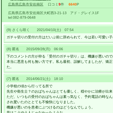
広島県広島市安佐南区
口コミ
9
件
6640
P
広島県広島市安佐南区大町西3-21-13 アド・グレイス1F
tel:
082-879-0648
(9) さくら咲く 2021/04/10(土) 07:54
ガチャ切りの受付の方はだいぶ前に辞められて、今は若い可愛い子
(8) 匿名 2015/09/28(月) 06:06
下のコメントの方が仰る「受付のガチャ切り」は、機嫌が悪いので
本当に悪意も何も無い方です。私も最初、誤解してましたが、矯正
た。
(7) 匿名 2014/06/21(土) 18:10
小学校の頃から行ってる所で
先生や衛生士？のおばちゃんはとても優しく、穏やかに治療が出来
ただ、いつもの受付のおばちゃんは素っ気なく、予約電話の時なん
され驚いたのととても不愉快になりました。
機嫌が悪いのを患者にぶつけるのはどうなんでしょう。
昔はこうゆう人じゃなかったような。