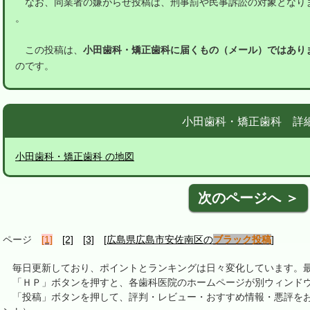
なお、同業者の嫌がらせ投稿は、刑事罰や民事訴訟の対象となり
。
この投稿は、
小田歯科・矯正歯科に届くもの（メール）ではあり
のです。
小田歯科・矯正歯科 詳
小田歯科・矯正歯科 の地図
次のページへ ＞
ページ
[1]
[2]
[3]
[広島県広島市安佐南区の
ブラック投稿
]
毎日更新しており、ポイントとランキングは日々変化しています。最終更新
「ＨＰ」ボタンを押すと、各歯科医院のホームページが別ウィンドウ
「投稿」ボタンを押して、評判・レビュー・おすすめ情報・悪評をお