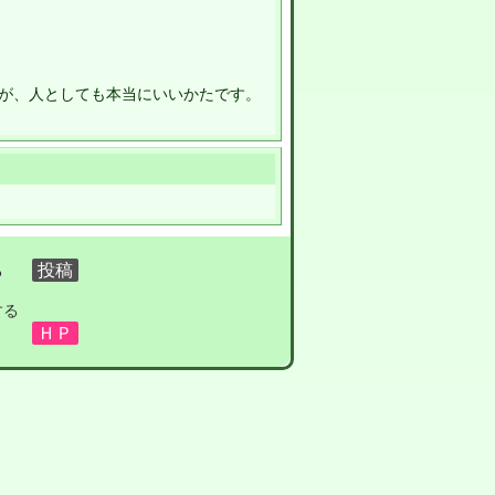
が、人としても本当にいいかたです。
る
する