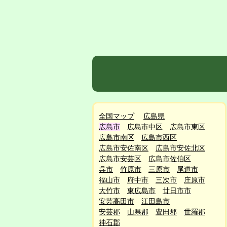
全国マップ
広島県
広島市
広島市中区
広島市東区
広島市南区
広島市西区
広島市安佐南区
広島市安佐北区
広島市安芸区
広島市佐伯区
呉市
竹原市
三原市
尾道市
福山市
府中市
三次市
庄原市
大竹市
東広島市
廿日市市
安芸高田市
江田島市
安芸郡
山県郡
豊田郡
世羅郡
神石郡