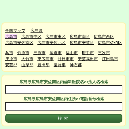
全国マップ
広島県
広島市
広島市中区
広島市東区
広島市南区
広島市西区
広島市安佐南区
広島市安佐北区
広島市安芸区
広島市佐伯区
呉市
竹原市
三原市
尾道市
福山市
府中市
三次市
庄原市
大竹市
東広島市
廿日市市
安芸高田市
江田島市
安芸郡
山県郡
豊田郡
世羅郡
神石郡
広島県広島市安佐南区
内
歯科医院名or法人名検索
広島県広島市安佐南区
内
住所or電話番号検索