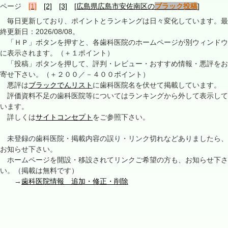
ページ
[1]
[2]
[3]
[広島県広島市安佐南区の
ブラック投稿
]
毎日更新しており、ポイントとランキングは日々変化しています。最
終更新日：2026/08/08。
「ＨＰ」ボタンを押すと、各歯科医院のホームページが別ウィンドウ
に表示されます。（＋１ポイント）
「投稿」ボタンを押して、評判・レビュー・おすすめ情報・悪評をお
寄せ下さい。（＋２００／－４００ポイント）
悪評は
ブラックでんリスト
に歯科医院名を伏せて掲載しています。
評価資料不足の歯科医院等についてはランキングから外して表示して
います。
詳しくは
サイトコンセプト
をご参照下さい。
未登録の歯科医院・掲載内容の誤り・リンク切れなどありましたら、
お知らせ下さい。
ホームページを開設・移設されてリンクご希望の方も、お知らせ下さ
い。（掲載は無料です）
→
歯科医院情報 追加・修正・削除