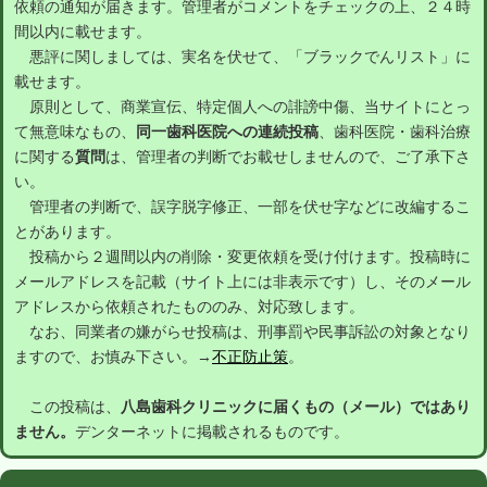
依頼の通知が届きます。管理者がコメントをチェックの上、２４時
間以内に載せます。
悪評に関しましては、実名を伏せて、「ブラックでんリスト」に
載せます。
原則として、商業宣伝、特定個人への誹謗中傷、当サイトにとっ
て無意味なもの、
同一歯科医院への連続投稿
、歯科医院・歯科治療
に関する
質問
は、管理者の判断でお載せしませんので、ご了承下さ
い。
管理者の判断で、誤字脱字修正、一部を伏せ字などに改編するこ
とがあります。
投稿から２週間以内の削除・変更依頼を受け付けます。投稿時に
メールアドレスを記載（サイト上には非表示です）し、そのメール
アドレスから依頼されたもののみ、対応致します。
なお、同業者の嫌がらせ投稿は、刑事罰や民事訴訟の対象となり
ますので、お慎み下さい。→
不正防止策
。
この投稿は、
八島歯科クリニックに届くもの（メール）ではあり
ません。
デンターネットに掲載されるものです。