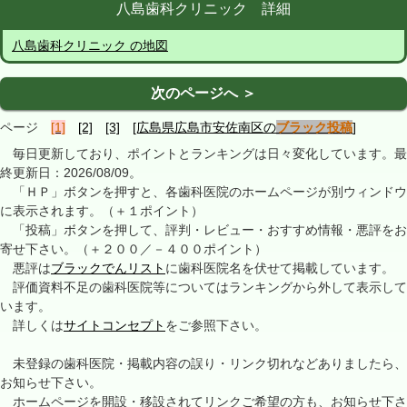
八島歯科クリニック 詳細
八島歯科クリニック の地図
次のページへ ＞
ページ
[1]
[2]
[3]
[広島県広島市安佐南区の
ブラック投稿
]
毎日更新しており、ポイントとランキングは日々変化しています。最
終更新日：2026/08/09。
「ＨＰ」ボタンを押すと、各歯科医院のホームページが別ウィンドウ
に表示されます。（＋１ポイント）
「投稿」ボタンを押して、評判・レビュー・おすすめ情報・悪評をお
寄せ下さい。（＋２００／－４００ポイント）
悪評は
ブラックでんリスト
に歯科医院名を伏せて掲載しています。
評価資料不足の歯科医院等についてはランキングから外して表示して
います。
詳しくは
サイトコンセプト
をご参照下さい。
未登録の歯科医院・掲載内容の誤り・リンク切れなどありましたら、
お知らせ下さい。
ホームページを開設・移設されてリンクご希望の方も、お知らせ下さ