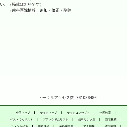
い。（掲載は無料です）
→
歯科医院情報 追加・修正・削除
トータルアクセス数: 761036486
全国マップ
サイトマップ
サイトコンセプト
全国検索
ベストでんリスト
ブラックでんリスト
歯科リンク集
新着投稿
コメント検索
患者評価
歯科用語集
求人情報
統計情報