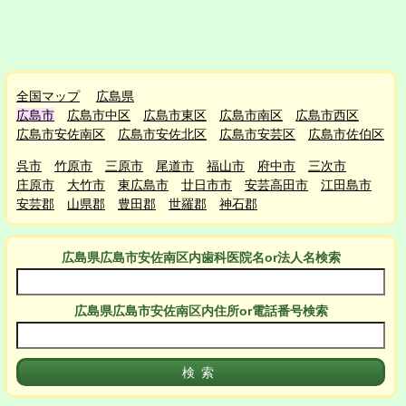
全国マップ
広島県
広島市
広島市中区
広島市東区
広島市南区
広島市西区
広島市安佐南区
広島市安佐北区
広島市安芸区
広島市佐伯区
呉市
竹原市
三原市
尾道市
福山市
府中市
三次市
庄原市
大竹市
東広島市
廿日市市
安芸高田市
江田島市
安芸郡
山県郡
豊田郡
世羅郡
神石郡
広島県広島市安佐南区
内
歯科医院名or法人名検索
広島県広島市安佐南区
内
住所or電話番号検索