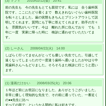
(3) マフィ 2010/02/12(金) 20:41
前の先生も 今の先生もとても親切です。私には 合う歯科医
院です。ここにたどり着くまで 数えきれないぐらい歯科医院
を転々としました。歯の状態もきちんとプリントアウトして説
明してくれます。質問にも丁寧に答えてくれます。助手の方々
も 雰囲気がいいです。今は 離れた所に住んでおり でも 1
年に一度 実家に帰った時に 検診に通わせていただいてま
す。
(2) しーさん 2008/04/22(火) 14:00
しばらく行ってませんがとっても優しい先生でした。引越して
遠くなってしまったので一度違う歯科へ通いましたがやはり中
尾歯科さんへもどりました。そろそろまた検診に行こうと思い
ます。
(1) 漫画だけかい 2008/03/25(火) 20:06
１年ほど前にお世話になりました、ありがとうございました。
非常に優しく理知的な先生で、その前に通っていた、一番近く
の●●先生に比べ
すべての面で、というか人間的に私は好きです。