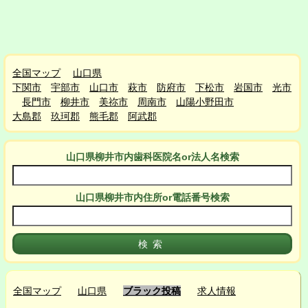
全国マップ
山口県
下関市
宇部市
山口市
萩市
防府市
下松市
岩国市
光市
長門市
柳井市
美祢市
周南市
山陽小野田市
大島郡
玖珂郡
熊毛郡
阿武郡
山口県柳井市
内
歯科医院名or法人名検索
山口県柳井市
内
住所or電話番号検索
全国マップ
山口県
ブラック投稿
求人情報