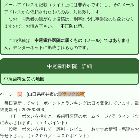
メールアドレスを記載（サイト上には非表示です）し、そのメール
アドレスから依頼されたもののみ、対応致します。
なお、同業者の嫌がらせ投稿は、刑事罰や民事訴訟の対象となり
ますので、お慎み下さい。→
不正防止策
。
この投稿は、
中尾歯科医院に届くもの（メール）ではありませ
ん。
デンターネットに掲載されるものです。
中尾歯科医院 詳細
中尾歯科医院 の地図
ページ
[1]
[山口県柳井市の
ブラック投稿
]
毎日更新しており、ポイントとランキングは日々変化しています。最
終更新日：2026/08/06。
「ＨＰ」ボタンを押すと、各歯科医院のホームページが別ウィンドウ
に表示されます。（＋１ポイント）
「投稿」ボタンを押して、評判・レビュー・おすすめ情報・悪評をお
寄せ下さい。（＋２００／－４００ポイント）