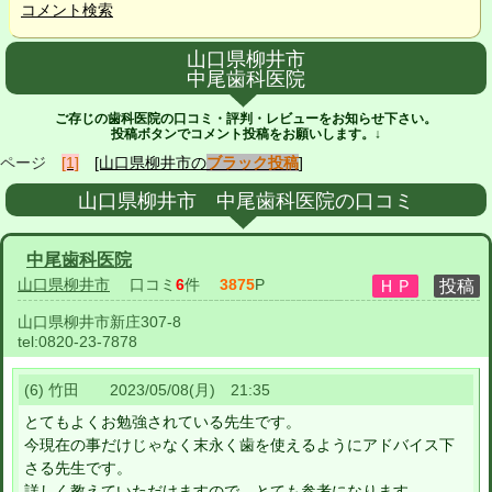
コメント検索
山口県柳井市
中尾歯科医院
ご存じの歯科医院の口コミ・評判・レビューをお知らせ下さい。
投稿ボタンでコメント投稿をお願いします。↓
ページ
[1]
[山口県柳井市の
ブラック投稿
]
山口県柳井市 中尾歯科医院の口コミ
中尾歯科医院
山口県柳井市
口コミ
6
件
3875
P
山口県柳井市新庄307-8
tel:
0820-23-7878
(6) 竹田 2023/05/08(月) 21:35
とてもよくお勉強されている先生です。
今現在の事だけじゃなく末永く歯を使えるようにアドバイス下
さる先生です。
詳しく教えていただけますので、とても参考になります。