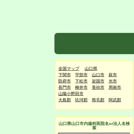
全国マップ
山口県
下関市
宇部市
山口市
萩市
防府市
下松市
岩国市
光市
長門市
柳井市
美祢市
周南市
山陽小野田市
大島郡
玖珂郡
熊毛郡
阿武郡
山口県山口市
内
歯科医院名or法人名検
索