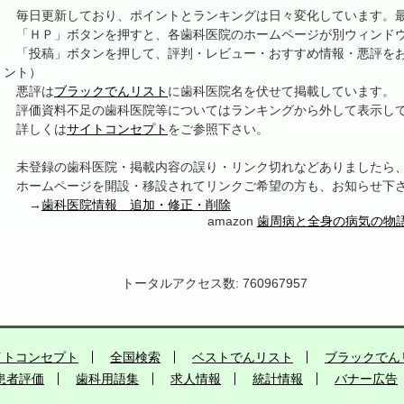
毎日更新しており、ポイントとランキングは日々変化しています。最終更新
「ＨＰ」ボタンを押すと、各歯科医院のホームページが別ウィンドウ
「投稿」ボタンを押して、評判・レビュー・おすすめ情報・悪評をお
ント）
悪評は
ブラックでんリスト
に歯科医院名を伏せて掲載しています。
評価資料不足の歯科医院等についてはランキングから外して表示し
詳しくは
サイトコンセプト
をご参照下さい。
未登録の歯科医院・掲載内容の誤り・リンク切れなどありましたら
ホームページを開設・移設されてリンクご希望の方も、お知らせ下
→
歯科医院情報 追加・修正・削除
amazon
歯周病と全身の病気の物
トータルアクセス数: 760967957
イトコンセプト
全国検索
ベストでんリスト
ブラックでん
患者評価
歯科用語集
求人情報
統計情報
バナー広告