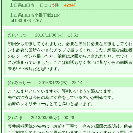
山口県山口市
口コミ
5
件
4294
P
山口県山口市小郡下郷1184
tel:
083-973-2767
(5) いっつ 2016/11/08(火) 13:51
初回から治療してくれました。必要な箇所に必要な治療をしてくれ
ンも必要な箇所を小さなチップで撮ってくれました。綺麗な歯医者
のレントゲンを撮ったり、治療は次回からと言われたり、ホワイト
スが溜まっていました。ここは勧誘もなく本当に昔ながらの歯医者
来るいい医院だと思います。
(4) みっしー 2016/01/28(木) 23:14
こじんまりとしていますが、評判いいようで混んでます。
先生の治療は今何の為に治療をしているのかが明確です。
治療のクオリティーはとても高いと思います。
(3) のほ 2013/03/06(水) 00:26
藤井歯科医院の先生は、診断も丁寧で、痛みの原因の説明後、的確
く治療内容でよかったと思っています。これからもずっとお世話に