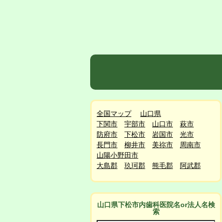
全国マップ
山口県
下関市
宇部市
山口市
萩市
防府市
下松市
岩国市
光市
長門市
柳井市
美祢市
周南市
山陽小野田市
大島郡
玖珂郡
熊毛郡
阿武郡
山口県下松市
内
歯科医院名or法人名検
索