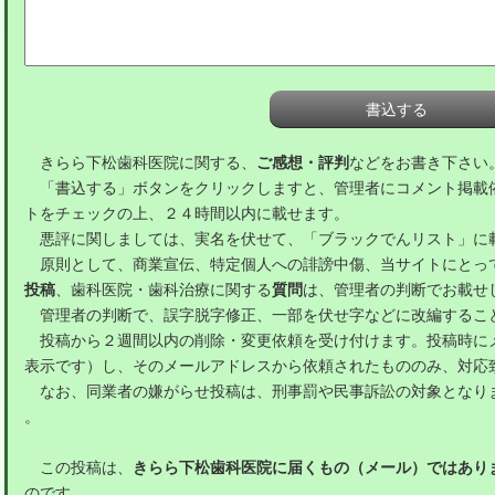
きらら下松歯科医院に関する、
ご感想・評判
などをお書き下さい
「書込する」ボタンをクリックしますと、管理者にコメント掲載
トをチェックの上、２４時間以内に載せます。
悪評に関しましては、実名を伏せて、「ブラックでんリスト」に
原則として、商業宣伝、特定個人への誹謗中傷、当サイトにとっ
投稿
、歯科医院・歯科治療に関する
質問
は、管理者の判断でお載せ
管理者の判断で、誤字脱字修正、一部を伏せ字などに改編するこ
投稿から２週間以内の削除・変更依頼を受け付けます。投稿時に
表示です）し、そのメールアドレスから依頼されたもののみ、対応
なお、同業者の嫌がらせ投稿は、刑事罰や民事訴訟の対象となり
。
この投稿は、
きらら下松歯科医院に届くもの（メール）ではあり
のです。