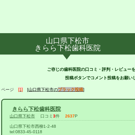
山口県下松市
きらら下松歯科医院
ご存じの歯科医院の口コミ・評判・レビュー
投稿ボタンでコメント投稿をお願いし
ページ
[1]
[山口県下松市の
ブラック投稿
]
きらら下松歯科医院
山口県下松市
口コミ
3
件
2637
P
山口県下松市西柳1-2-48
tel:
0833-45-0118