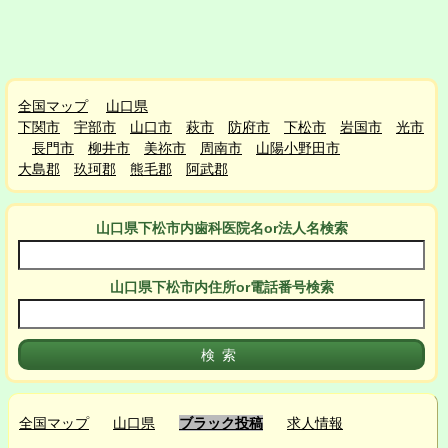
全国マップ
山口県
下関市
宇部市
山口市
萩市
防府市
下松市
岩国市
光市
長門市
柳井市
美祢市
周南市
山陽小野田市
大島郡
玖珂郡
熊毛郡
阿武郡
山口県下松市
内
歯科医院名or法人名検索
山口県下松市
内
住所or電話番号検索
全国マップ
山口県
ブラック投稿
求人情報