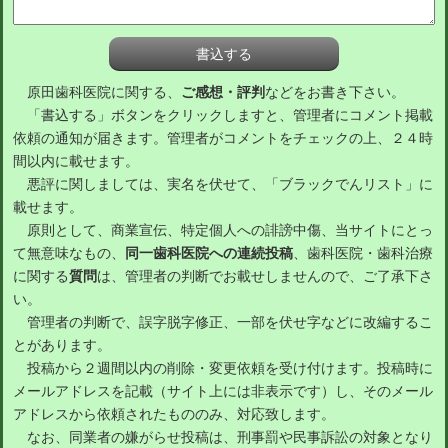
原田歯科医院に関する、
ご感想・評判
などをお書き下さい。
「書込する」ボタンをクリックしますと、管理者にコメント掲載
依頼の通知が届きます。管理者がコメントをチェックの上、２４時
間以内に載せます。
悪評に関しましては、実名を伏せて、「ブラックでんリスト」に
載せます。
原則として、商業宣伝、特定個人への誹謗中傷、当サイトにとっ
て無意味なもの、
同一歯科医院への連続投稿
、歯科医院・歯科治療
に関する
質問
は、管理者の判断でお載せしませんので、ご了承下さ
い。
管理者の判断で、誤字脱字修正、一部を伏せ字などに改編するこ
とがあります。
投稿から２週間以内の削除・変更依頼を受け付けます。投稿時に
メールアドレスを記載（サイト上には非表示です）し、そのメール
アドレスから依頼されたもののみ、対応致します。
なお、同業者の嫌がらせ投稿は、刑事罰や民事訴訟の対象となり