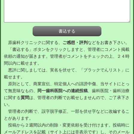
原歯科クリニックに関する、
ご感想・評判
などをお書き下さい。
「書込する」ボタンをクリックしますと、管理者にコメント掲載
依頼の通知が届きます。管理者がコメントをチェックの上、２４時
間以内に載せます。
悪評に関しましては、実名を伏せて、「ブラックでんリスト」に
載せます。
原則として、商業宣伝、特定個人への誹謗中傷、当サイトにとっ
て無意味なもの、
同一歯科医院への連続投稿
、歯科医院・歯科治療
に関する
質問
は、管理者の判断でお載せしませんので、ご了承下さ
い。
管理者の判断で、誤字脱字修正、一部を伏せ字などに改編するこ
とがあります。
投稿から２週間以内の削除・変更依頼を受け付けます。投稿時に
メールアドレスを記載（サイト上には非表示です）し、そのメール