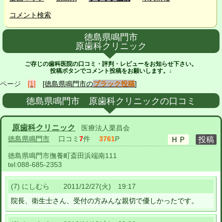
コメント検索
徳島県鳴門市
原歯科クリニック
ご存じの歯科医院の口コミ・評判・レビューをお知らせ下さい。
投稿ボタンでコメント投稿をお願いします。↓
ページ
[1]
[徳島県鳴門市の
ブラック投稿
]
徳島県鳴門市 原歯科クリニックの口コミ
原歯科クリニック
医療法人栗昌会
徳島県鳴門市
口コミ
7
件
3761
P
徳島県鳴門市撫養町斎田浜端南111
tel:
088-685-2353
(7) にしむら 2011/12/27(火) 19:17
院長、衛生士さん、受付の方みんな親切で優しかったです。