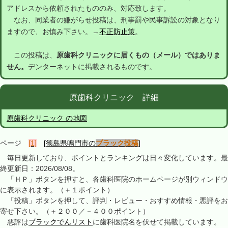
アドレスから依頼されたもののみ、対応致します。
なお、同業者の嫌がらせ投稿は、刑事罰や民事訴訟の対象となり
ますので、お慎み下さい。→
不正防止策
。
この投稿は、
原歯科クリニックに届くもの（メール）ではありま
せん。
デンターネットに掲載されるものです。
原歯科クリニック 詳細
原歯科クリニック の地図
ページ
[1]
[徳島県鳴門市の
ブラック投稿
]
毎日更新しており、ポイントとランキングは日々変化しています。最
終更新日：2026/08/08。
「ＨＰ」ボタンを押すと、各歯科医院のホームページが別ウィンドウ
に表示されます。（＋１ポイント）
「投稿」ボタンを押して、評判・レビュー・おすすめ情報・悪評をお
寄せ下さい。（＋２００／－４００ポイント）
悪評は
ブラックでんリスト
に歯科医院名を伏せて掲載しています。