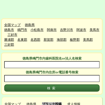
全国マップ
徳島県
徳島市
鳴門市
小松島市
阿南市
吉野川市
阿波市
美馬市
三好市
勝浦郡
名東郡
名西郡
那賀郡
海部郡
板野郡
美馬郡
三好郡
徳島県鳴門市
内
歯科医院名or法人名検索
徳島県鳴門市
内
住所or電話番号検索
全国マップ
徳島県
ブラック投稿
求人情報